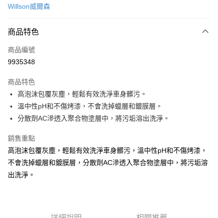
Willson威爾森
信用卡分期付款
3 期 0 利率 每期
NT$99
21家銀行
商品特色
合作金庫商業銀行
第一商業銀行
超商取貨付款
商品編號
華南商業銀行
彰化商業銀行
9935348
LINE Pay
上海商業儲蓄銀行
台北富邦商業銀行
國泰世華商業銀行
兆豐國際商業銀行
商品特色
Apple Pay
臺灣中小企業銀行
台中商業銀行
高泡沫包覆灰塵，輕鬆有效洗淨車身髒污。
匯豐（台灣）商業銀行
華泰商業銀行
街口支付
溫中性pH和不傷烤漆，不會洗掉蠟層和鍍膜層。
聯邦商業銀行
遠東國際商業銀行
元大商業銀行
永豐商業銀行
分散劑AC滲透入聚合物塗層中，將污垢溶出洗淨。
悠遊付
玉山商業銀行
星展（台灣）商業銀行
台新國際商業銀行
中國信託商業銀行
Google Pay
銷售重點
台灣樂天信用卡公司
高泡沫包覆灰塵，輕鬆有效洗淨車身髒污，溫中性pH和不傷烤漆，
AFTEE先享後付
不會洗掉蠟層和鍍膜層，分散劑AC滲透入聚合物塗層中，將污垢溶
相關說明
出洗淨。
【關於「AFTEE先享後付」】
ATM付款
AFTEE先享後付是「在收到商品之後才付款」的支付方式。 讓您購物簡單
便利好安心！
１．簡單：不需註冊會員、不需綁卡、不需儲值。
運送方式
２．便利：只要手機號碼，簡訊認證，即可結帳。
詳細說明
相關推薦