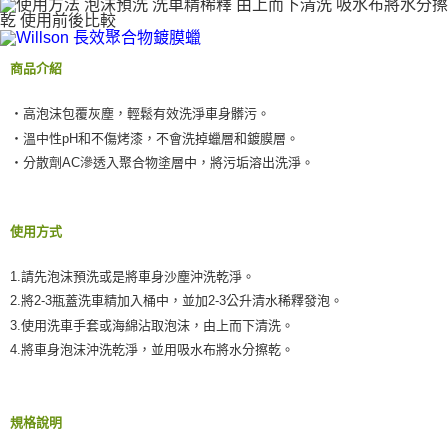
時審查核予不同之上限額度；若仍有額度不足之情形，本公司將視審查結果
國際宅配-直送海外
查看運費
請求用戶進行身份認證。
５．嚴禁一人註冊多個帳號或使用他人資訊註冊。若發現惡意使用之情形，
恩沛科技股份有限公司將有權停止該用戶之使用額度並採取法律行動。
商品介紹
・高泡沫包覆灰塵，輕鬆有效洗淨車身髒污。
・溫中性pH和不傷烤漆，不會洗掉蠟層和鍍膜層。
・分散劑AC滲透入聚合物塗層中，將污垢溶出洗淨。
使用方式
1.請先泡沫預洗或是將車身沙塵沖洗乾淨。
2.將2-3瓶蓋洗車精加入桶中，並加2-3公升清水稀釋發泡。
3.使用洗車手套或海綿沾取泡沫，由上而下清洗。
4.將車身泡沫沖洗乾淨，並用吸水布將水分擦乾。
規格說明