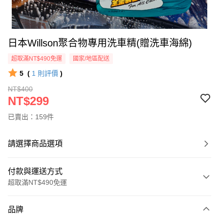
日本Willson聚合物專用洗車精(贈洗車海綿)
超取滿NT$490免運
國家/地區配送
5
(
1
則評價
)
NT$400
NT$299
已賣出：159件
請選擇商品選項
付款與運送方式
超取滿NT$490免運
付款方式
品牌
信用卡一次付款