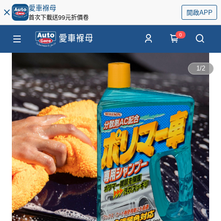
愛車褓母
開啟APP
首次下載送99元折價卷
0
1
/
2