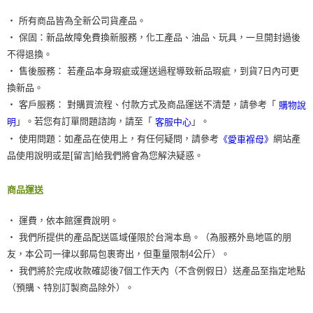
‧ 所有商品皆為全新公司貨產品。
‧ 保固：新品故障免費換新服務，化工產品、油品、玩具，一旦開封過後
不得退換。
‧ 售後服務： 若產品本身瑕疵或運送過程導致新品瑕疵，到貨7日內可更
換新品。
‧ 客戶服務： 對購買流程、付款方式及商品運送不清楚，請參考「
購物說
」。若您有訂單問題諮詢，請至「
」。
明
客服中心
‧ 使用問題：如產品在使用上，有任何疑問，請參考
網站產
《愛車褓母》
品使用說明或是[留言]給我們將會為您解決疑惑。
商品運送
‧ 運費，依本館運費說明。
‧ 我們所提供的產品配送區域僅限於台灣本島。（為服務外島地區的朋
友，本公司一律以郵局包裹寄出，但重量限制4公斤）。
‧ 我們將於完成收款確認後7個工作天內（不含例假日）送產品至指定地點
（預購、特別訂製商品除外）。