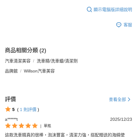
顯示電腦版詳細說明
客服
商品相關分類 (2)
汽車清潔美容
洗車精/洗車蠟/清潔劑
品牌館
Willson汽車美容
評價
查看全部
5
(
1
則評價
)
a******t
2025/12/23
|
單瓶
這款洗車精真的很棒，泡沫豐富，清潔力強，搭配贈送的海綿使