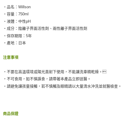
‧品名：Willson
‧容量：750ml
‧液體：中性pH
‧成分：陰離子界面活性劑、兩性離子界面活性劑
‧保存期限：5年
‧產地：日本
注意事項
‧不要在高溫環境或陽光直射下使用，不能讓洗車精乾燥。
‧不可食用，如不慎誤食，請帶著本產品立即送醫。
‧請避免讓孩童接觸，若不慎觸及眼睛請以大量清水沖洗並就醫檢查。
商品保證