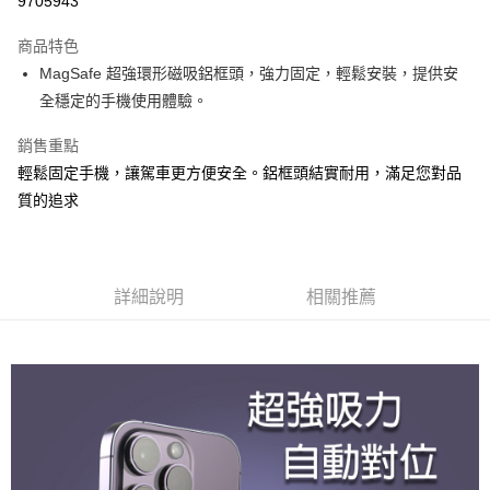
9705943
3 期 0 利率 每期
NT$16
21家銀行
商品特色
合作金庫商業銀行
第一商業銀行
超商取貨付款
MagSafe 超強環形磁吸鋁框頭，強力固定，輕鬆安裝，提供安
華南商業銀行
彰化商業銀行
全穩定的手機使用體驗。
LINE Pay
上海商業儲蓄銀行
台北富邦商業銀行
國泰世華商業銀行
兆豐國際商業銀行
Apple Pay
銷售重點
臺灣中小企業銀行
台中商業銀行
輕鬆固定手機，讓駕車更方便安全。鋁框頭結實耐用，滿足您對品
匯豐（台灣）商業銀行
華泰商業銀行
街口支付
聯邦商業銀行
遠東國際商業銀行
質的追求
元大商業銀行
永豐商業銀行
悠遊付
玉山商業銀行
星展（台灣）商業銀行
台新國際商業銀行
中國信託商業銀行
Google Pay
台灣樂天信用卡公司
詳細說明
相關推薦
AFTEE先享後付
相關說明
【關於「AFTEE先享後付」】
ATM付款
AFTEE先享後付是「在收到商品之後才付款」的支付方式。 讓您購物簡單
便利好安心！
１．簡單：不需註冊會員、不需綁卡、不需儲值。
運送方式
２．便利：只要手機號碼，簡訊認證，即可結帳。
３．安心：先確認商品／服務後，再付款。
全家付款取貨