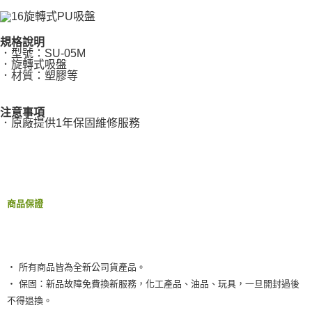
規格說明
．型號：SU-05M
．旋轉式吸盤
．材質：塑膠等
注意事項
．原廠提供1年保固維修服務
商品保證
‧ 所有商品皆為全新公司貨產品。
‧ 保固：新品故障免費換新服務，化工產品、油品、玩具，一旦開封過後
不得退換。