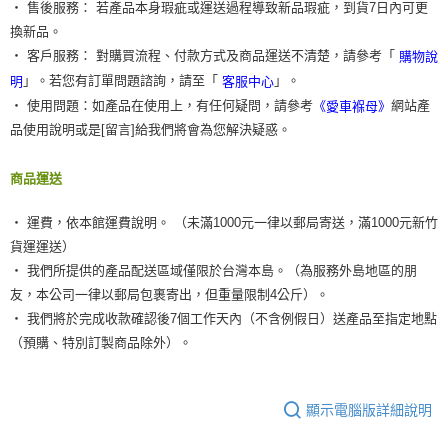
‧ 售後服務： 若產品本身瑕疵或運送過程導致新品瑕疵，到貨7日內可更
換新品。
‧ 客戶服務： 對購買流程、付款方式及商品運送不清楚，請參考「
購物說
」。若您有訂單問題諮詢，請至「
」。
明
客服中心
‧ 使用問題：如產品在使用上，有任何疑問，請參考
網站產
《愛車褓母》
品使用說明或是[留言]給我們將會為您解決疑惑。
商品運送
‧ 運費，依本館運費說明。 （未滿1000元一律以郵局寄送，滿1000元新竹
貨運運送）
‧ 我們所提供的產品配送區域僅限於台灣本島。（為服務外島地區的朋
友，本公司一律以郵局包裹寄出，但重量限制4公斤）。
‧ 我們將於完成收款確認後7個工作天內（不含例假日）送產品至指定地點
（預購、特別訂製商品除外）。
顯示電腦版詳細說明