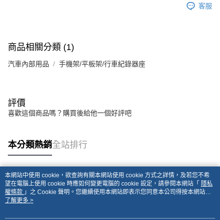
客服
商品相關分類 (1)
汽車內部用品
手機架/平板架/行車紀錄器座
評價
喜歡這個商品嗎？購買後給他一個好評吧
本分類熱銷
全站排行
本網站中使用 cookie，欲查詢有關本網站使用 cookie 方式之詳情，及若您不希
熱門標籤
望在電腦上使用 cookie 時應如何變更電腦的 cookie 設定，請參閱本網站「
隱私
權條款
」之 Cookie 聲明。您繼續使用本網站即表示您同意本公司得按本網站使
用條款之 Cookie 聲明使用 cookie。
了解更多 >