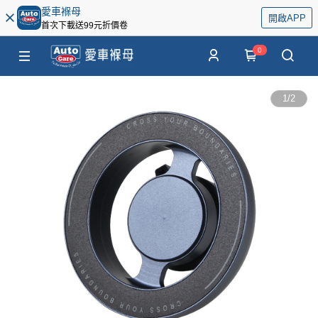
愛車褓母
開啟APP
首次下載送99元折價卷
0
1
/
2