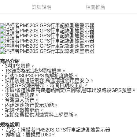
宅配(外島)
結帳頁面，進行簡訊認證並確認金額後，即可完成結帳。
２．訂單成立數日內，您將收到繳費通知簡訊。
詳細說明
相關推薦
每筆NT$300
３．收到繳費通知簡訊後14天內，點擊此簡訊中的連結，可透過四大超商／
ATM／網路銀行／等多元方式進行付款，方視為交易完成。
付款後門市自取
※ 請注意：結帳手續完成當下不需立刻繳費，但若您需要取消訂單，請聯絡
免運費
購買商品的店家。未經商家同意取消之訂單仍視為有效，需透過AFTEE先享
後付繳納相關費用。
※ 交易是否成功請以「AFTEE先享後付 」之結帳頁面顯示為準，若有關於
是否繳費成功／繳費後需取消欲退款等相關疑問，請聯繫「AFTEE先享後付
客戶支援中心」
https://netprotections.freshdesk.com/support/home
商品介紹
【注意事項】
．3吋IPS螢幕。
１．透過由恩沛科技股份有限公司提供之「AFTEE先享後付」服務完成之交
．TS錄影格式,減少壞檔機率。
易，需依本服務之必要範圍內提供個人資料，並將交易相關給付款項請求債
．前後1080P30FPS高解析度錄影。
權轉讓予恩沛科技股份有限公司。
．採用防爆超級電容,高溫環境使用更安心。
２．關於個人資料處理事宜，請瀏覽以下網址：
．支援GPS測速警示、時間日期校正能。
https://aftee.tw/terms/#terms3
．市區/省道快速高速道路固定/三腳架,警車出沒路段GPS預警。
３．未成年的使用者請事先徵得法定代理人或監護人之同意方可使用
．支援區間測速。
．台灣真人語音。
「AFTEE先享後付」，若未經同意申辦者引起之損失，本公司不負相關責
．內建定速語音警示功能。
任。
．記憶卡數據更新。
４．使用「AFTEE先享後付」時，將依據個別帳號之用戶狀況，依本公司即
．定期免費提供測速資料上網更新。
時審查核予不同之上限額度；若仍有額度不足之情形，本公司將視審查結果
請求用戶進行身份認證。
規格說明
５．嚴禁一人註冊多個帳號或使用他人資訊註冊。若發現惡意使用之情形，
‧ 品名：掃描者PM520S GPS行車記錄測速警示器
恩沛科技股份有限公司將有權停止該用戶之使用額度並採取法律行動。
‧ 解析度：雙鏡頭1080P