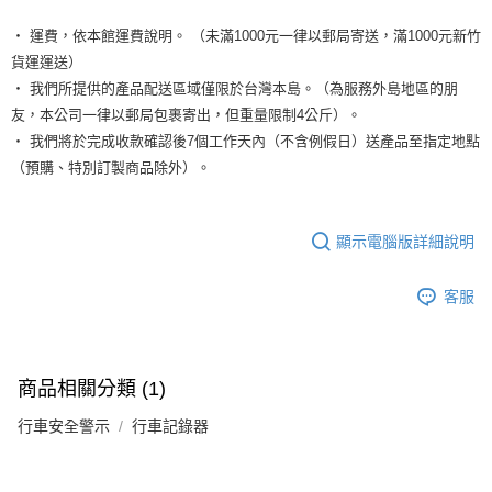
‧ 運費，依本館運費說明。 （未滿1000元一律以郵局寄送，滿1000元新竹
貨運運送）
‧ 我們所提供的產品配送區域僅限於台灣本島。（為服務外島地區的朋
友，本公司一律以郵局包裹寄出，但重量限制4公斤）。
‧ 我們將於完成收款確認後7個工作天內（不含例假日）送產品至指定地點
（預購、特別訂製商品除外）。
顯示電腦版詳細說明
客服
商品相關分類 (1)
行車安全警示
行車記錄器