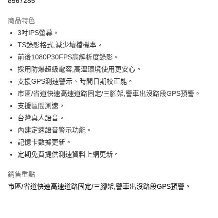
8567285
3 期 0 利率 每期
NT$1,933
21家銀行
商品特色
合作金庫商業銀行
第一商業銀行
LINE Pay
3吋IPS螢幕。
華南商業銀行
彰化商業銀行
TS錄影格式,減少壞檔機率。
Apple Pay
上海商業儲蓄銀行
台北富邦商業銀行
國泰世華商業銀行
兆豐國際商業銀行
前後1080P30FPS高解析度錄影。
街口支付
臺灣中小企業銀行
台中商業銀行
採用防爆超級電容,高溫環境使用更安心。
匯豐（台灣）商業銀行
華泰商業銀行
支援GPS測速警示、時間日期校正能。
悠遊付
聯邦商業銀行
遠東國際商業銀行
市區/省道快速高速道路固定/三腳架,警車出沒路段GPS預警。
元大商業銀行
永豐商業銀行
Google Pay
支援區間測速。
玉山商業銀行
星展（台灣）商業銀行
台灣真人語音。
台新國際商業銀行
中國信託商業銀行
AFTEE先享後付
台灣樂天信用卡公司
內建定速語音警示功能。
相關說明
【關於「AFTEE先享後付」】
記憶卡數據更新。
ATM付款
AFTEE先享後付是「在收到商品之後才付款」的支付方式。 讓您購物簡單
定期免費提供測速資料上網更新。
便利好安心！
１．簡單：不需註冊會員、不需綁卡、不需儲值。
運送方式
銷售重點
２．便利：只要手機號碼，簡訊認證，即可結帳。
３．安心：先確認商品／服務後，再付款。
市區/省道快速高速道路固定/三腳架,警車出沒路段GPS預警。
宅配(快速到貨)
每筆NT$100，滿NT$1,200(含以上)免運費
【「AFTEE先享後付」結帳流程】
１．於結帳方式選擇「AFTEE先享後付」後，將跳轉至「AFTEE先享後付」