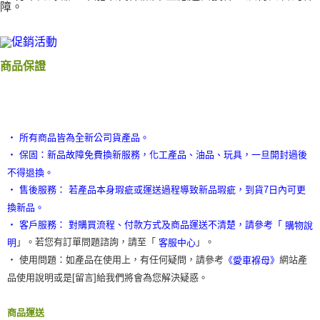
障。
商品保證
‧ 所有商品皆為全新公司貨產品。
‧ 保固：新品故障免費換新服務，化工產品、油品、玩具，一旦開封過後
不得退換。
‧ 售後服務： 若產品本身瑕疵或運送過程導致新品瑕疵，到貨7日內可更
換新品。
‧ 客戶服務： 對購買流程、付款方式及商品運送不清楚，請參考「
購物說
」。若您有訂單問題諮詢，請至「
」。
明
客服中心
‧ 使用問題：如產品在使用上，有任何疑問，請參考
網站產
《愛車褓母》
品使用說明或是[留言]給我們將會為您解決疑惑。
商品運送