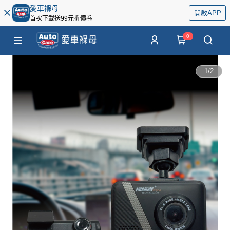
愛車褓母
開啟APP
首次下載送99元折價卷
0
1
/
2