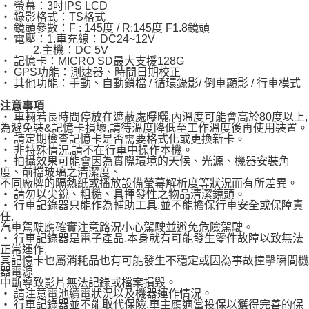
‧ 螢幕：3吋IPS LCD
‧ 錄影格式：TS格式
‧ 鏡頭參數：F : 145度 / R:145度 F1.8鏡頭
‧ 電壓：1.車充線：DC24~12V
2.主機：DC 5V
‧ 記憶卡：MICRO SD最大支援128G
‧ GPS功能：測速器、時間日期校正
‧ 其他功能：手動、自動鎖檔 / 循環錄影/ 倒車顯影 / 行車模式
注意事項
‧ 車輛若長時間停放在遮蔽處曝曬,內溫度可能會高於80度以上,
為避免裝&記憶卡損壞,請待溫度降低至工作溫度後再使用裝置。
‧ 請定期檢查記憶卡是否需要格式化或更換新卡。
‧ 非特殊情況,請不在行車中操作本機。
‧ 拍攝效果可能會因為實際環境的天候、光源、機器安裝角
度、前擋玻璃之清潔度、
不同廠牌的隔熱紙或播放設備螢幕解析度等狀況而有所差異。
‧ 請勿以尖銳、粗糙、具揮發性之物品清潔鏡頭。
‧ 行車記錄器只能作為輔助工具,並不能擔保行車安全或保障責
任,
汽車駕駛應確實注意路況小心駕駛並避免危險駕駛。
‧ 行車記錄器是電子產品,本身就有可能發生零件故障以致無法
正常運作,
其記憶卡也屬消耗品也有可能發生不穩定或因為事故撞擊瞬間機
器電源
中斷導致影片無法記錄或檔案損毀。
‧ 請注意電池續電狀況以及機器運作情況。
‧ 行車記錄器並不能取代保險,車主應適當投保以獲得完善的保