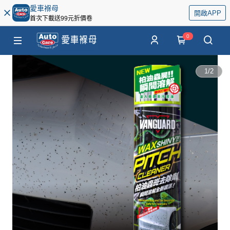
愛車褓母
開啟APP
首次下載送99元折價卷
0
1
/
2