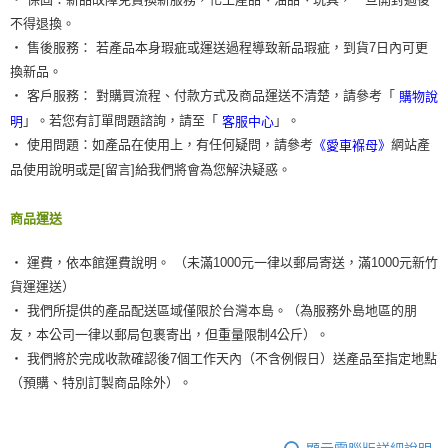
不得退換。
‧ 售後服務： 若產品本身瑕疵或運送過程導致新品瑕疵，到貨7日內可更
換新品。
‧ 客戶服務： 對購買流程、付款方式及商品運送不清楚，請參考「
購物說
」。若您有訂單問題諮詢，請至「
」。
明
客服中心
‧ 使用問題：如產品在使用上，有任何疑問，請參考
網站產
《愛車褓母》
品使用說明或是[留言]給我們將會為您解決疑惑。
商品運送
‧ 運費，依本館運費說明。 （未滿1000元一律以郵局寄送，滿1000元新竹
貨運運送）
‧ 我們所提供的產品配送區域僅限於台灣本島。（為服務外島地區的朋
友，本公司一律以郵局包裹寄出，但重量限制4公斤）。
‧ 我們將於完成收款確認後7個工作天內（不含例假日）送產品至指定地點
（預購、特別訂製商品除外）。