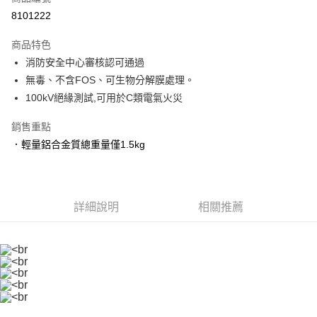
信用卡分期付款
8101222
3 期 0 利率 每期
NT$999
21家銀行
商品特色
合作金庫商業銀行
第一商業銀行
LINE Pay
消防安全中心審核認可通過
華南商業銀行
彰化商業銀行
無毒、不含FOS、可生物分解膜處理。
Apple Pay
上海商業儲蓄銀行
台北富邦商業銀行
國泰世華商業銀行
兆豐國際商業銀行
100kV絕緣測試,可用於C類電氣火災
街口支付
臺灣中小企業銀行
台中商業銀行
銷售重點
匯豐（台灣）商業銀行
華泰商業銀行
悠遊付
聯邦商業銀行
遠東國際商業銀行
．輕量鋁合金質總重量僅1.5kg
元大商業銀行
永豐商業銀行
Google Pay
玉山商業銀行
星展（台灣）商業銀行
台新國際商業銀行
中國信託商業銀行
AFTEE先享後付
台灣樂天信用卡公司
相關說明
詳細說明
相關推薦
【關於「AFTEE先享後付」】
ATM付款
AFTEE先享後付是「在收到商品之後才付款」的支付方式。 讓您購物簡單
便利好安心！
１．簡單：不需註冊會員、不需綁卡、不需儲值。
運送方式
２．便利：只要手機號碼，簡訊認證，即可結帳。
３．安心：先確認商品／服務後，再付款。
宅配(快速到貨)
每筆NT$100，滿NT$1,200(含以上)免運費
【「AFTEE先享後付」結帳流程】