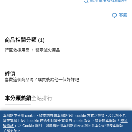
顯示電腦版詳細說明
客服
商品相關分類 (1)
行車救援用品
警示滅火產品
評價
喜歡這個商品嗎？購買後給他一個好評吧
本分類熱銷
全站排行
本網站中使用 cookie，欲查詢有關本網站使用 cookie 方式之詳情，及若您不希
熱門標籤
望在電腦上使用 cookie 時應如何變更電腦的 cookie 設定，請參閱本網站「
隱私
權條款
」之 Cookie 聲明。您繼續使用本網站即表示您同意本公司得按本網站使
用條款之 Cookie 聲明使用 cookie。
了解更多 >