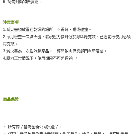
6. 請勿對動物做實驗。
注意事項
1.滅火器須放置在乾燥的場所，不得烤、曬或碰撞。
2.每月檢查一次滅火器，發現壓力指針低於綠區應充裝，已經開啟使用必須
再充裝。
3.滅火器為一次性消耗產品，一經開啟需專業部門重新灌裝。
4.壓力正常情況下，使用期限不可超過9年。
商品保證
‧ 所有商品皆為全新公司貨產品。
‧ 保固：新品故障免費換新服務，化工產品、油品、玩具，一旦開封過後