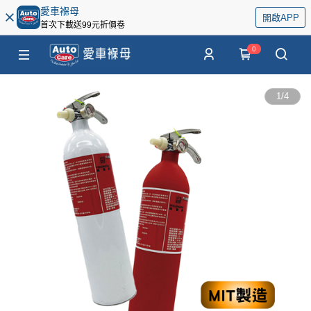
愛車褓母
開啟APP
首次下載送99元折價卷
0
1
/
4