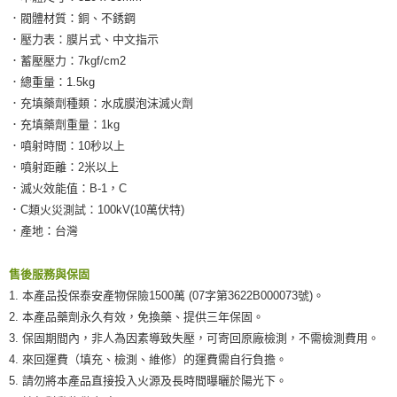
恩沛科技股份有限公司將有權停止該用戶之使用額度並採取法律行動。
．閥體材質：銅、不銹鋼
．壓力表：膜片式、中文指示
．蓄壓壓力：7kgf/cm2
．總重量：1.5kg
．充填藥劑種類：水成膜泡沫滅火劑
．充填藥劑重量：1kg
．噴射時間：10秒以上
．噴射距離：2米以上
．滅火效能值：B-1，C
．C類火災測試：100kV(10萬伏特)
．產地：台灣
售後服務與保固
1. 本產品投保泰安產物保險1500萬 (07字第3622B000073號)。
2. 本產品藥劑永久有效，免換藥、提供三年保固。
3. 保固期間內，非人為因素導致失壓，可寄回原廠檢測，不需檢測費用。
4. 來回運費（填充、檢測、維修）的運費需自行負擔。
5. 請勿將本產品直接投入火源及長時間曝曬於陽光下。