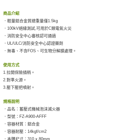
１．於結帳方式選擇「AFTEE先享後付」後，將跳轉至「AFTEE先享後付」
宅配(外島)
結帳頁面，進行簡訊認證並確認金額後，即可完成結帳。
商品介紹
２．訂單成立數日內，您將收到繳費通知簡訊。
每筆NT$300
３．收到繳費通知簡訊後14天內，點擊此簡訊中的連結，可透過四大超商／
．輕量鋁合金質總重量僅1.5kg
ATM／網路銀行／等多元方式進行付款，方視為交易完成。
付款後門市自取
．100kV絕緣測試,可用於C類電氣火災
※ 請注意：結帳手續完成當下不需立刻繳費，但若您需要取消訂單，請聯絡
免運費
．消防安全中心審核認可通過
購買商品的店家。未經商家同意取消之訂單仍視為有效，需透過AFTEE先享
後付繳納相關費用。
．UL/ULC/消防安全中心認證藥劑
※ 交易是否成功請以「AFTEE先享後付 」之結帳頁面顯示為準，若有關於
．無毒、不含FOS、可生物分解膜處理。
是否繳費成功／繳費後需取消欲退款等相關疑問，請聯繫「AFTEE先享後付
客戶支援中心」
https://netprotections.freshdesk.com/support/home
使用方式
【注意事項】
1.拉開保險插梢。
１．透過由恩沛科技股份有限公司提供之「AFTEE先享後付」服務完成之交
2.對準火源。
易，需依本服務之必要範圍內提供個人資料，並將交易相關給付款項請求債
權轉讓予恩沛科技股份有限公司。
3.壓下壓把噴射。
２．關於個人資料處理事宜，請瀏覽以下網址：
https://aftee.tw/terms/#terms3
規格說明
３．未成年的使用者請事先徵得法定代理人或監護人之同意方可使用
．品名：蓄壓式機械泡沫滅火器
「AFTEE先享後付」，若未經同意申辦者引起之損失，本公司不負相關責
任。
．型號：FZ-A900-AFFF
４．使用「AFTEE先享後付」時，將依據個別帳號之用戶狀況，依本公司即
．容器材質：鋁合金
時審查核予不同之上限額度；若仍有額度不足之情形，本公司將視審查結果
．容器耐壓：14kgf/cm2
請求用戶進行身份認證。
５．嚴禁一人註冊多個帳號或使用他人資訊註冊。若發現惡意使用之情形，
．本體尺寸：310 x 80mm