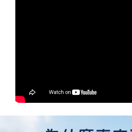
絡購買商品
先享後付
每筆NT$6
※ 交易是
是否繳費成
離島取貨加
付客戶支
每筆NT$5
【注意事
宅配(快速
１．透過由
交易，需
每筆NT$1
求債權轉
２．關於
宅配(外島)
https://aft
每筆NT$3
３．未成
「AFTE
付款後門
任。
４．使用「
免運費
即時審查
結果請求
５．嚴禁
形，恩沛
動。