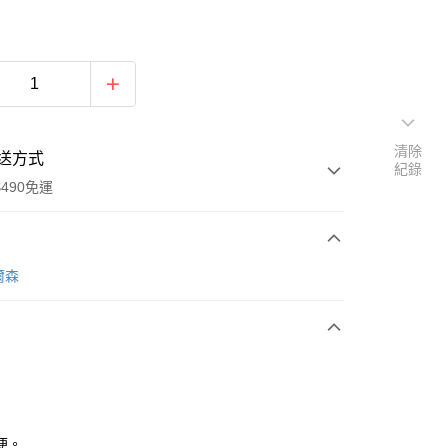
清除
送方式
紀錄
490免運
次付款
威爾森
期付款
0 利率 每期
NT$99
21家銀行
庫商業銀行
第一商業銀行
付款
業銀行
彰化商業銀行
業儲蓄銀行
台北富邦商業銀行
華商業銀行
兆豐國際商業銀行
便。