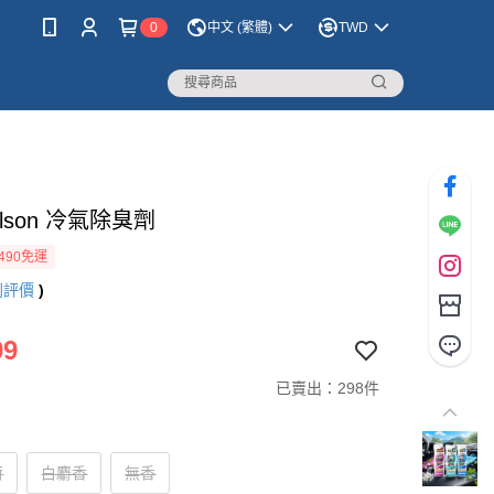
0
中文 (繁體)
TWD
llson 冷氣除臭劑
490免運
則評價
)
99
已賣出：298件
荷
白麝香
無香