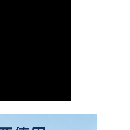
的店家。未經商家同意取消之訂單仍視為有效，需透過AFTEE
繳納相關費用。
0，滿NT$800(含以上)免運費
否成功請以「AFTEE先享後付 」之結帳頁面顯示為準，若有關於
功／繳費後需取消欲退款等相關疑問，請聯繫「AFTEE先享後
價40
援中心」
https://netprotections.freshdesk.com/support/home
5，滿NT$800(含以上)免運費
項】
到貨)
恩沛科技股份有限公司提供之「AFTEE先享後付」服務完成之
依本服務之必要範圍內提供個人資料，並將交易相關給付款項請
00，滿NT$1,200(含以上)免運費
讓予恩沛科技股份有限公司。
個人資料處理事宜，請瀏覽以下網址：
ee.tw/terms/#terms3
00
年的使用者請事先徵得法定代理人或監護人之同意方可使用
E先享後付」，若未經同意申辦者引起之損失，本公司不負相關責
市自取
AFTEE先享後付」時，將依據個別帳號之用戶狀況，依本公司
核予不同之上限額度；若仍有額度不足之情形，本公司將視審查
用戶進行身份認證。
一人註冊多個帳號或使用他人資訊註冊。若發現惡意使用之情
科技股份有限公司將有權停止該用戶之使用額度並採取法律行