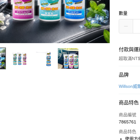
數量
付款與運
超取滿NT$
付款方式
品牌
信用卡一
Willson
信用卡分
商品特色
3 期 
商品編號
合作金
超商取貨
7865761
華南商
LINE Pay
上海商
商品特色
國泰世
使用方