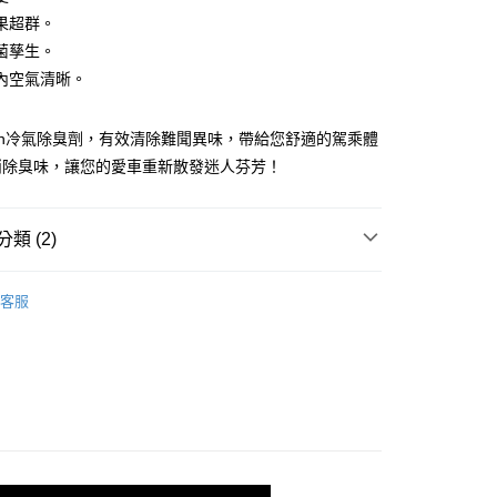
小企業銀行
台中商業銀行
果超群。
台灣）商業銀行
華泰商業銀行
菌孳生。
業銀行
遠東國際商業銀行
內空氣清晰。
業銀行
永豐商業銀行
業銀行
星展（台灣）商業銀行
際商業銀行
中國信託商業銀行
y
lson冷氣除臭劑，有效清除難聞異味，帶給您舒適的駕乘體
天信用卡公司
消除臭味，讓您的愛車重新散發迷人芬芳！
享後付
FTEE先享後付」】
類 (2)
先享後付是「在收到商品之後才付款」的支付方式。 讓您購物簡單
心！
除臭
：不需註冊會員、不需綁卡、不需儲值。
臭味消除/芳香
客服
：只要手機號碼，簡訊認證，即可結帳。
Willson汽車美容
：先確認商品／服務後，再付款。
取貨
EE先享後付」結帳流程】
0，滿NT$490(含以上)免運費
方式選擇「AFTEE先享後付」後，將跳轉至「AFTEE先享後
頁面，進行簡訊認證並確認金額後，即可完成結帳。
家取貨
成立數日內，您將收到繳費通知簡訊。
費通知簡訊後14天內，點擊此簡訊中的連結，可透過四大超商
5，滿NT$490(含以上)免運費
網路銀行／等多元方式進行付款，方視為交易完成。
：結帳手續完成當下不需立刻繳費，但若您需要取消訂單，請聯
價40元