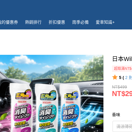
我的優惠券
熱銷排行
折扣優惠
雨季必備
愛車知識+
日本Wi
超取滿NT$
5 (
2
NT$499
NT$2
香味
清涼薄