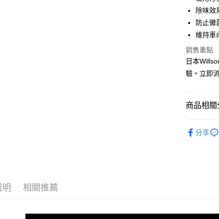
Apple Pay
臺灣中
除味效
匯豐（
街口支付
防止黴
聯邦商
維持車
元大商
悠遊付
玉山商
銷售重點
台新國
Google Pa
日本Wil
台灣樂
驗。立即
AFTEE先
相關說明
【關於「A
ATM付款
商品相關分
AFTEE
便利好安
汽車芳香/
１．簡單
分享
２．便利
運送方式
品牌館
３．安心
全家付款
【「AFT
每筆NT$6
１．於結帳
付」結帳
付款後全
２．訂單
說明
相關推薦
３．收到繳
每筆NT$5
／ATM／
※ 請注意
離島取貨加