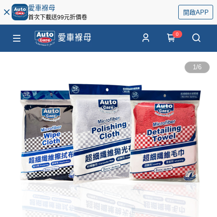
愛車褓母
開啟APP
首次下載送99元折價卷
0
1
/
6