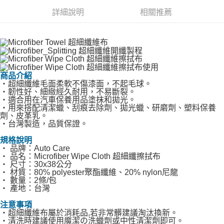
３．安心：先確認商品／服務後，再付款。
全家付款取貨
詳細說明
相關推薦
每筆NT$60，滿NT$490(含以上)免運費
【「AFTEE先享後付」結帳流程】
１．於結帳方式選擇「AFTEE先享後付」後，將跳轉至「AFTEE先享後付」
付款後全家取貨
結帳頁面，進行簡訊認證並確認金額後，即可完成結帳。
２．訂單成立數日內，您將收到繳費通知簡訊。
每筆NT$55，滿NT$490(含以上)免運費
３．收到繳費通知簡訊後14天內，點擊此簡訊中的連結，可透過四大超商／
ATM／網路銀行／等多元方式進行付款，方視為交易完成。
離島取貨加價40元
商品介紹
※ 請注意：結帳手續完成當下不需立刻繳費，但若您需要取消訂單，請聯絡
‧超細纖維毛面柔軟不傷漆面，不起毛球。
每筆NT$60，滿NT$800(含以上)免運費
購買商品的店家。未經商家同意取消之訂單仍視為有效，需透過AFTEE先享
‧韌性好、細緻經久耐用，不易斷裂。
後付繳納相關費用。
‧適合用在汽車保養用品塗抹和拋光。
離島取貨加價40
※ 交易是否成功請以「AFTEE先享後付 」之結帳頁面顯示為準，若有關於
‧用來搭配清潔蠟、刮痕去除劑、拋光蠟、研磨劑、塑料保養
是否繳費成功／繳費後需取消欲退款等相關疑問，請聯繫「AFTEE先享後付
劑、皮革乳。
每筆NT$55，滿NT$800(含以上)免運費
客戶支援中心」
https://netprotections.freshdesk.com/support/home
‧台灣製造，品質保證。
宅配(快速到貨)
規格說明
【注意事項】
‧ 品牌：Auto Care
１．透過由恩沛科技股份有限公司提供之「AFTEE先享後付」服務完成之交
每筆NT$100，滿NT$1,200(含以上)免運費
‧ 品名：Microfiber Wipe Cloth 超細纖擦拭布
易，需依本服務之必要範圍內提供個人資料，並將交易相關給付款項請求債
‧ 尺寸：30x38公分
權轉讓予恩沛科技股份有限公司。
宅配(外島)
‧ 材質：80% polyester聚酯纖維、20% nylon尼龍
２．關於個人資料處理事宜，請瀏覽以下網址：
‧ 數量：2條/包
每筆NT$300
https://aftee.tw/terms/#terms3
‧ 產地：台灣
３．未成年的使用者請事先徵得法定代理人或監護人之同意方可使用
付款後門市自取
「AFTEE先享後付」，若未經同意申辦者引起之損失，本公司不負相關責
注意事項
任。
‧超細纖維布屬於消耗品,若非常髒建議淘汰換新。
免運費
‧清洗時建議使用魔潔の洗蠟劑或中性清潔劑即可。
４．使用「AFTEE先享後付」時，將依據個別帳號之用戶狀況，依本公司即