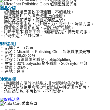
商品介紹
‧超細纖維毛面柔軟不傷漆面，不起毛球。
‧讓您輕鬆均勻的擦亮烤漆上的蠟層。
‧擦拭晶體鍍膜劑，漆面光澤感立現。
‧纖維紗開纖處理，提升吸水力、去污力、清潔力強。
‧飾有緞面滾邊和圓角，以防止留下刮痕。
‧用於車蠟/棕櫚蠟下蠟、鍍膜劑擦亮、拋光蠟清潔。
‧台灣製造，品質保證。
規格說明
‧ 品牌：Auto Care
‧ 品名：Microfiber Polishing Cloth 超細纖維拋光布
‧ 尺寸：38x38公分
‧ 製程：超細纖維開纖 MicrofibeSplitting
‧ 材質：80% polyester聚酯纖維、20% nylon尼龍
‧ 數量：2條/包
‧ 產地：台灣
注意事項
‧超細纖維布屬於消耗品,若非常髒建議淘汰換新。
‧清洗時建議使用魔潔の洗蠟劑或中性清潔劑即可。
‧請自然陰乾, 不可乾洗、不可熨燙。