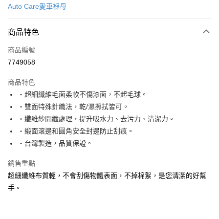
Auto Care愛車褓母
信用卡分期付款
3 期 0 利率 每期
NT$33
21家銀行
商品特色
合作金庫商業銀行
第一商業銀行
超商取貨付款
商品編號
華南商業銀行
彰化商業銀行
7749058
LINE Pay
上海商業儲蓄銀行
台北富邦商業銀行
國泰世華商業銀行
兆豐國際商業銀行
商品特色
Apple Pay
臺灣中小企業銀行
台中商業銀行
‧超細纖維毛面柔軟不傷漆面，不起毛球。
匯豐（台灣）商業銀行
華泰商業銀行
街口支付
‧雙面特殊針織法，乾/濕擦拭皆可。
聯邦商業銀行
遠東國際商業銀行
元大商業銀行
永豐商業銀行
‧纖維紗開纖處理，提升吸水力、去污力、清潔力。
悠遊付
玉山商業銀行
星展（台灣）商業銀行
‧緞面滾邊和圓角安全封邊防止刮痕。
台新國際商業銀行
中國信託商業銀行
Google Pay
‧台灣製造，品質保證。
台灣樂天信用卡公司
AFTEE先享後付
銷售重點
相關說明
超細纖維布質輕，不會刮傷物體表面，不掉棉絮，是您清潔的好幫
【關於「AFTEE先享後付」】
ATM付款
手。
AFTEE先享後付是「在收到商品之後才付款」的支付方式。 讓您購物簡單
便利好安心！
１．簡單：不需註冊會員、不需綁卡、不需儲值。
運送方式
２．便利：只要手機號碼，簡訊認證，即可結帳。