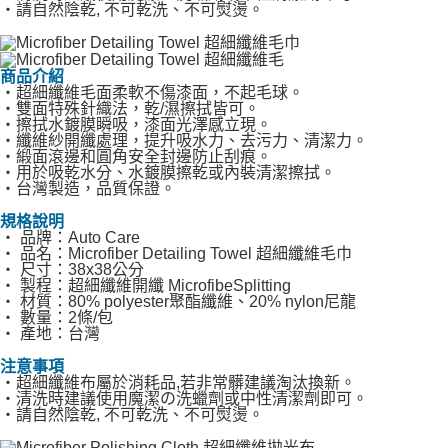
‧請自然陰乾, 不可乾洗、不可熨燙。
時審查核予不同之上限額度；若仍有額度不足之情形，本公司將視審查結果
國際宅配-直送海外
查看運費
請求用戶進行身份認證。
５．嚴禁一人註冊多個帳號或使用他人資訊註冊。若發現惡意使用之情形，
恩沛科技股份有限公司將有權停止該用戶之使用額度並採取法律行動。
商品介紹
‧超細纖維毛面柔軟不傷漆面，不起毛球。
‧雙面特殊針織法，乾/濕擦拭皆可。
‧擦拭水鍍膜瞬吸，漆面光澤感立現。
‧纖維紗開纖處理，提升吸水力、去污力、清潔力。
‧緞面滾邊和圓角安全封邊防止刮痕。
‧用於吸乾水分、水鍍膜擦乾或內裝清潔擦拭。
‧台灣製造，品質保證。
規格說明
‧ 品牌：Auto Care
‧ 品名：Microfiber Detailing Towel 超細纖維毛巾
‧ 尺寸：38x38公分
‧ 製程：超細纖維開纖 MicrofibeSplitting
‧ 材質：80% polyester聚酯纖維、20% nylon尼龍
‧ 數量：2條/包
‧ 產地：台灣
注意事項
‧超細纖維布屬於消耗品,若非常髒建議淘汰換新。
‧清洗時建議使用魔潔の洗蠟劑或中性清潔劑即可。
‧請自然陰乾, 不可乾洗、不可熨燙。