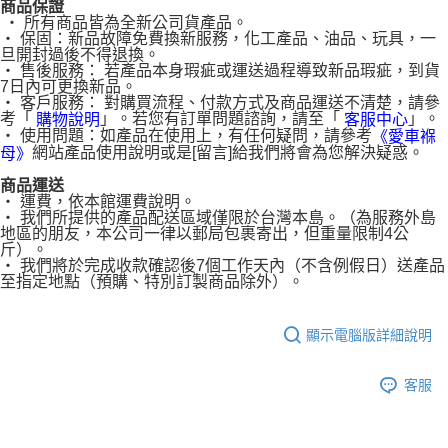
商品保證
‧ 所有商品皆為全新公司貨產品。
‧ 保固：新品故障免費換新服務，化工產品、油品、玩具，一
旦開封過後不得退換。
‧ 售後服務： 若產品本身瑕疵或運送過程導致新品瑕疵，到貨
7日內可更換新品。
‧ 客戶服務： 對購買流程、付款方式及商品運送不清楚，請參
考「
」。若您有訂單問題諮詢，請至「
」。
購物說明
客服中心
‧ 使用問題：如產品在使用上，有任何疑問，請參考
《愛車褓
網站產品使用說明或是[留言]給我們將會為您解決疑惑。
母》
商品運送
‧ 運費，依本館運費說明。
‧ 我們所提供的產品配送區域僅限於台灣本島。（為服務外島
地區的朋友，本公司一律以郵局包裹寄出，但重量限制4公
斤）。
‧ 我們將於完成收款確認後7個工作天內（不含例假日）送產品
至指定地點（預購、特別訂製商品除外）。
顯示電腦版詳細說明
客服