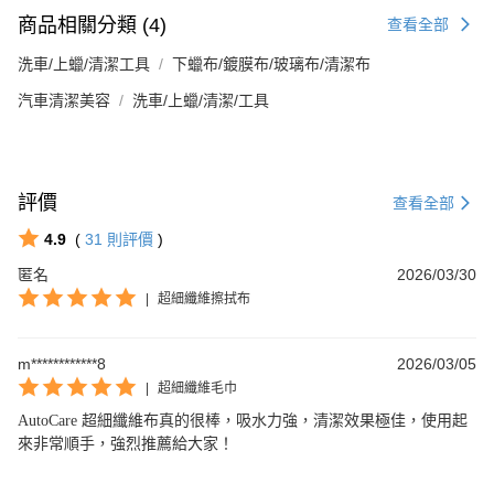
商品相關分類 (4)
查看全部
洗車/上蠟/清潔工具
下蠟布/鍍膜布/玻璃布/清潔布
汽車清潔美容
洗車/上蠟/清潔/工具
評價
查看全部
4.9
(
31
則評價
)
匿名
2026/03/30
|
超細纖維擦拭布
m************8
2026/03/05
|
超細纖維毛巾
AutoCare 超細纖維布真的很棒，吸水力強，清潔效果極佳，使用起
來非常順手，強烈推薦給大家！