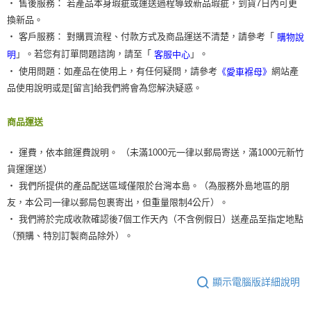
‧ 售後服務： 若產品本身瑕疵或運送過程導致新品瑕疵，到貨7日內可更
換新品。
‧ 客戶服務： 對購買流程、付款方式及商品運送不清楚，請參考「
購物說
」。若您有訂單問題諮詢，請至「
」。
明
客服中心
‧ 使用問題：如產品在使用上，有任何疑問，請參考
網站產
《愛車褓母》
品使用說明或是[留言]給我們將會為您解決疑惑。
商品運送
‧ 運費，依本館運費說明。 （未滿1000元一律以郵局寄送，滿1000元新竹
貨運運送）
‧ 我們所提供的產品配送區域僅限於台灣本島。（為服務外島地區的朋
友，本公司一律以郵局包裹寄出，但重量限制4公斤）。
‧ 我們將於完成收款確認後7個工作天內（不含例假日）送產品至指定地點
（預購、特別訂製商品除外）。
顯示電腦版詳細說明