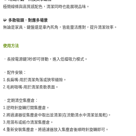
極簡線條與高質感配色，清潔同時也能展現品味。
🧩
多款吸頭．對應多場景
無論是家具、鍵盤還是車內死角，皆能靈活應對，提升清潔效率。
使用方法
．長按電源鍵3秒即可啓動，進入低檔吸力模式。
．配件安裝：
1.長扁嘴-用於清潔角落或狹窄縫隙。
2.毛刷吸嘴-用於清潔柔軟表面。
．定期清空集塵倉：
1.逆時針旋轉打開集塵倉。
2.將過濾器從集塵倉中取出並清潔(在流動清水中清潔並風乾)。
3.用濕布或紙巾清潔集塵倉。
4.重新安裝集塵倉，將過濾器放入集塵倉後順時針旋轉即可。