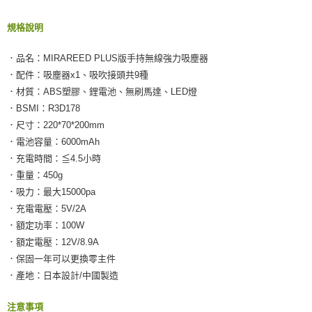
規格說明
．品名：MIRAREED PLUS版手持無線強力吸塵器
．配件：吸塵器x1、吸吹接頭共9種
．材質：ABS塑膠、鋰電池、無刷馬達、LED燈
．BSMI：R3D178
．尺寸：220*70*200mm
．電池容量：6000mAh
．充電時間：≦4.5小時
．重量：450g
．吸力：最大15000pa
．充電電壓：5V/2A
．額定功率：100W
．額定電壓：12V/8.9A
．保固一年可以更換零主件
．產地：日本設計/中國製造
注意事項