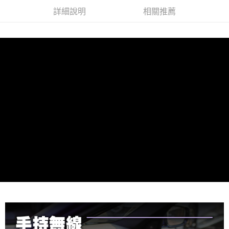
便利好安心！
詳細說明
相關推薦
１．簡單：不需註冊會員、不需綁卡、不需儲值。
運送方式
２．便利：只要手機號碼，簡訊認證，即可結帳。
３．安心：先確認商品／服務後，再付款。
全家付款取貨
每筆NT$60，滿NT$490(含以上)免運費
【「AFTEE先享後付」結帳流程】
１．於結帳方式選擇「AFTEE先享後付」後，將跳轉至「AFTEE先享後付」
付款後全家取貨
結帳頁面，進行簡訊認證並確認金額後，即可完成結帳。
２．訂單成立數日內，您將收到繳費通知簡訊。
每筆NT$55，滿NT$490(含以上)免運費
３．收到繳費通知簡訊後14天內，點擊此簡訊中的連結，可透過四大超商／
ATM／網路銀行／等多元方式進行付款，方視為交易完成。
離島取貨加價40元
※ 請注意：結帳手續完成當下不需立刻繳費，但若您需要取消訂單，請聯絡
每筆NT$60，滿NT$800(含以上)免運費
購買商品的店家。未經商家同意取消之訂單仍視為有效，需透過AFTEE先享
後付繳納相關費用。
離島取貨加價40
※ 交易是否成功請以「AFTEE先享後付 」之結帳頁面顯示為準，若有關於
是否繳費成功／繳費後需取消欲退款等相關疑問，請聯繫「AFTEE先享後付
每筆NT$55，滿NT$800(含以上)免運費
客戶支援中心」
https://netprotections.freshdesk.com/support/home
宅配(快速到貨)
【注意事項】
１．透過由恩沛科技股份有限公司提供之「AFTEE先享後付」服務完成之交
每筆NT$100，滿NT$1,200(含以上)免運費
易，需依本服務之必要範圍內提供個人資料，並將交易相關給付款項請求債
權轉讓予恩沛科技股份有限公司。
宅配(外島)
２．關於個人資料處理事宜，請瀏覽以下網址：
每筆NT$300
https://aftee.tw/terms/#terms3
３．未成年的使用者請事先徵得法定代理人或監護人之同意方可使用