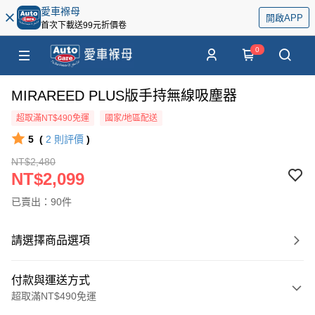
愛車褓母
開啟APP
首次下載送99元折價卷
0
MIRAREED PLUS版手持無線吸塵器
超取滿NT$490免運
國家/地區配送
5
(
2
則評價
)
NT$2,480
NT$2,099
已賣出：90件
請選擇商品選項
付款與運送方式
超取滿NT$490免運