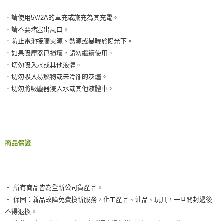
．請使用5V/2A的車充或旅充為其充電。
．請不要堵塞出風口。
．防止電池接觸火源、熱源或暴曬於陽光下。
．如果吸塵器已損壞，請勿繼續使用。
．切勿吸入水或其他液體。
．切勿吸入易燃物或未冷卻的灰燼。
．切勿將吸塵器浸入水或其他液體中。
商品保證
‧ 所有商品皆為全新公司貨產品。
‧ 保固：新品故障免費換新服務，化工產品、油品、玩具，一旦開封過後
不得退換。