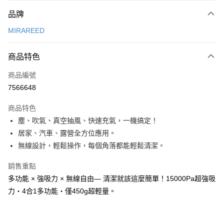
付款方式
品牌
信用卡一次付款
MIRAREED
信用卡分期付款
3 期 0 利率 每期
NT$699
21家銀行
商品特色
合作金庫商業銀行
第一商業銀行
超商取貨付款
商品編號
華南商業銀行
彰化商業銀行
7566648
LINE Pay
上海商業儲蓄銀行
台北富邦商業銀行
國泰世華商業銀行
兆豐國際商業銀行
商品特色
Apple Pay
臺灣中小企業銀行
台中商業銀行
塵、吹氣、真空抽風、快速充氣，一機搞定！
匯豐（台灣）商業銀行
華泰商業銀行
街口支付
居家、汽車、露營全方位應用。
聯邦商業銀行
遠東國際商業銀行
元大商業銀行
永豐商業銀行
無線設計，輕鬆操作，每個角落都能輕鬆清潔。
悠遊付
玉山商業銀行
星展（台灣）商業銀行
台新國際商業銀行
中國信託商業銀行
Google Pay
銷售重點
台灣樂天信用卡公司
多功能 × 強吸力 × 無線自由— 清潔就該這麼簡單！15000Pa超強吸
AFTEE先享後付
力・4合1多功能・僅450g超輕量。
相關說明
【關於「AFTEE先享後付」】
ATM付款
AFTEE先享後付是「在收到商品之後才付款」的支付方式。 讓您購物簡單