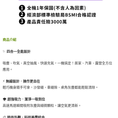
商品介紹
✨
四合一全能設計
吸塵、吹氣、真空抽風、快速充氣，一機搞定！居家、汽車、露營全方位
應用。
⚡
無線設計．操作更自在
輕巧機身隨手可拿，沙發縫、車縫隙、桌角灰塵都能輕鬆清除。
🌪️
超強吸力．潔淨一吸到位
高速馬達瞬間吸附灰塵與細微顆粒，讓空氣更清新。
🎨
時尚外觀．科技美學結合