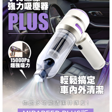
付款後門市自取
「AFTEE先享後付」，若未經同意申辦者引起之損失，本公司不負相關責
任。
免運費
４．使用「AFTEE先享後付」時，將依據個別帳號之用戶狀況，依本公司即
時審查核予不同之上限額度；若仍有額度不足之情形，本公司將視審查結果
國際宅配-直送海外
查看運費
請求用戶進行身份認證。
５．嚴禁一人註冊多個帳號或使用他人資訊註冊。若發現惡意使用之情形，
恩沛科技股份有限公司將有權停止該用戶之使用額度並採取法律行動。