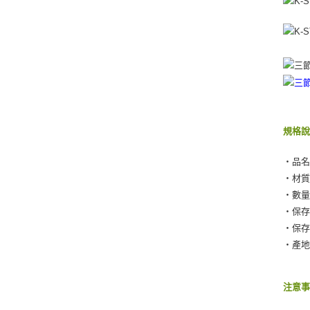
規格
‧品名
‧材
‧數量
‧保
‧保
‧產
注意