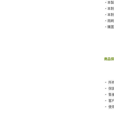
‧本
‧本
‧本
‧雨
‧購
商品
‧ 所
‧ 保
‧ 售
‧ 客
‧ 使