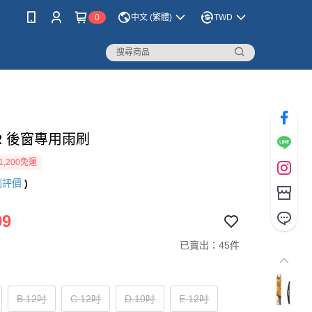
0
中文 (繁體)
TWD
AR 後窗專用雨刷
1,200免運
則評價
)
99
已賣出：45件
B.12吋
C.12吋
D.10吋
E.12吋