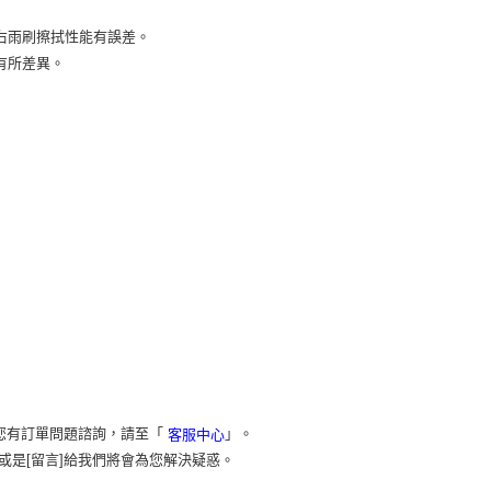
右雨刷擦拭性能有誤差。
有所差異。
您有訂單問題諮詢，請至「
」。
客服中心
或是[留言]給我們將會為您解決疑惑。