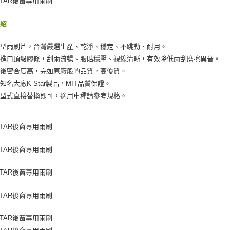
付款後門
絡購買商品
先享後付
免運費
介紹
※ 交易是
是否繳費成
付客戶支
用型雨刷片，台灣嚴選生產、乾淨、穩定、不跳動、耐用。
用進口頂級膠條，刮雨流暢、服貼穩壓、視線清晰，有效降低雨刮磨擦異音。
【注意事
裝後密合度高，完如原廠般的品質，高優質。
１．透過由
交易，需
知名大廠K-Star製品，MIT品質保證。
求債權轉
廠型式直接替換即可，適用車種請參考規格。
２．關於
https://aft
３．未成
「AFTE
任。
４．使用「
即時審查
結果請求
５．嚴禁
形，恩沛
動。