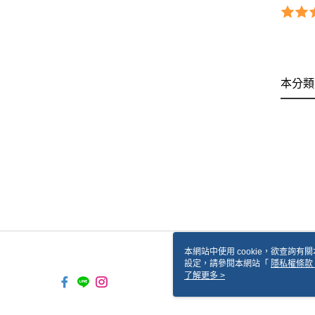
本分類
本網站中使用 cookie，欲查詢有關
設定，請參閱本網站「
隱私權條款
使用 cookie。
了解更多 >