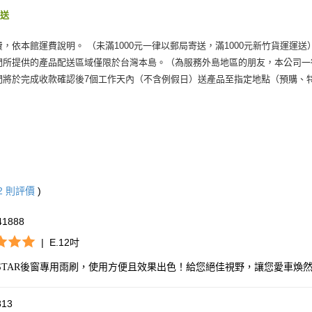
運送
費，依本館運費說明。 （未滿1000元一律以郵局寄送，滿1000元新竹貨運運送
們所提供的產品配送區域僅限於台灣本島。（為服務外島地區的朋友，本公司一
們將於完成收款確認後7個工作天內（不含例假日）送產品至指定地點（預購、
2
則評價
)
41888
|
E.12吋
-STAR後窗專用雨刷，使用方便且效果出色！給您絕佳視野，讓您愛車
813