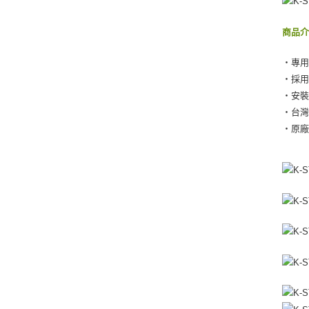
商品
‧專
‧採
‧安
‧台灣
‧原