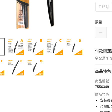
F.16吋
數量
付款與運
宅配滿NT$
付款方式
商品特色
信用卡一
商品編號
7556349
信用卡分
商品特色
3 期 
安裝後
合作金
台灣知名
LINE Pay
華南商