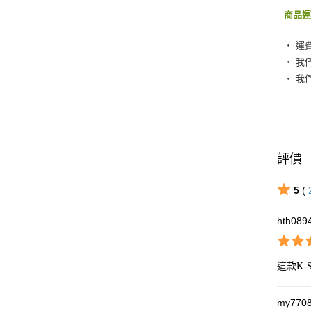
商品
‧ 運
‧ 我
‧ 我
評價
5
(
hth089
這款K
my770