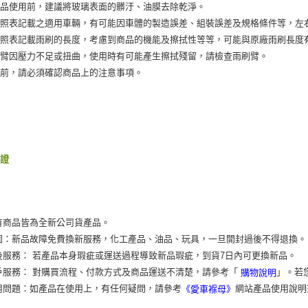
製品使用前，建議將玻璃表面的髒汙、油膜去除乾淨。
對照表記載之適用車輛，有可能因車體的製造誤差、組裝誤差及規格條件等，左
對照表記載雨刷的長度，考慮到商品的機能及擦拭性等等，可能與原廠雨刷長度
刷臂因壓力不足或扭曲，使用時有可能產生擦拭殘留，請檢查雨刷臂。
置前，請必須確認商品上的注意事項。
保證
有商品皆為全新公司貨產品。
固：新品故障免費換新服務，化工產品、油品、玩具，一旦開封過後不得退換。
後服務： 若產品本身瑕疵或運送過程導致新品瑕疵，到貨7日內可更換新品。
戶服務： 對購買流程、付款方式及商品運送不清楚，請參考「
」。若
購物說明
用問題：如產品在使用上，有任何疑問，請參考
網站產品使用說明
《愛車褓母》