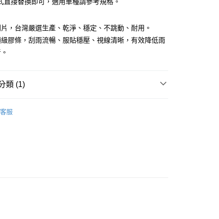
式直接替換即可，適用車種請參考規格。
業儲蓄銀行
台北富邦商業銀行
華商業銀行
兆豐國際商業銀行
刷片，台灣嚴選生產、乾淨、穩定、不跳動、耐用。
小企業銀行
台中商業銀行
台灣）商業銀行
華泰商業銀行
頂級膠條，刮雨流暢、服貼穩壓、視線清晰，有效降低雨
業銀行
遠東國際商業銀行
音。
業銀行
永豐商業銀行
y
業銀行
星展（台灣）商業銀行
際商業銀行
中國信託商業銀行
享後付
類 (1)
天信用卡公司
FTEE先享後付」】
用品
硬骨/軟骨/三節式雨刷
先享後付是「在收到商品之後才付款」的支付方式。 讓您購物簡單
客服
心！
：不需註冊會員、不需綁卡、不需儲值。
：只要手機號碼，簡訊認證，即可結帳。
：先確認商品／服務後，再付款。
到貨)
EE先享後付」結帳流程】
00，滿NT$1,200(含以上)免運費
方式選擇「AFTEE先享後付」後，將跳轉至「AFTEE先享後
頁面，進行簡訊認證並確認金額後，即可完成結帳。
成立數日內，您將收到繳費通知簡訊。
費通知簡訊後14天內，點擊此簡訊中的連結，可透過四大超商
00
網路銀行／等多元方式進行付款，方視為交易完成。
：結帳手續完成當下不需立刻繳費，但若您需要取消訂單，請聯