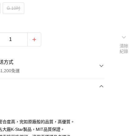
G.10吋
清除
紀錄
送方式
1,200免運
次付款
期付款
0 利率 每期
NT$66
21家銀行
密合度高，完如原廠般的品質，高優質。
庫商業銀行
第一商業銀行
大廠K-Star製品，MIT品質保證。
業銀行
彰化商業銀行