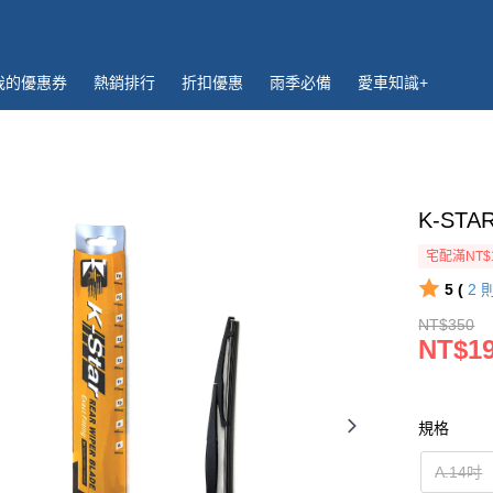
我的優惠券
熱銷排行
折扣優惠
雨季必備
愛車知識+
K-ST
宅配滿NT$
5 (
2
NT$350
NT$1
規格
A.14吋