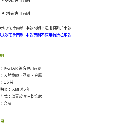
說明
：K-STAR 後窗專用雨刷
質：天然橡膠、塑膠、金屬
：1支裝
存期限：未開封５年
存方式：請置於陰涼乾燥處
地：台灣
事項