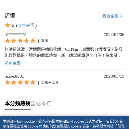
評價
查看全部
5
(
2
則評價
)
a************2
2024/09/06
|
單瓶
無論是油漬、污垢還是輪胎黑垢，CarPlan卡派爾強力污漬清洗劑都
能輕鬆擊退。讓您的愛車焕然一新，讓您開車更加自信！快來試試
吧！
顯示全部
hccvs6581
2023/08/13
|
單瓶＋工具
本分類熱銷
全站排行
本網站中使用 cookie，欲查詢有關本網站使用 cookie 方式之詳情，及若您不希
熱門標籤
望在電腦上使用 cookie 時應如何變更電腦的 cookie 設定，請參閱本網站「
隱私