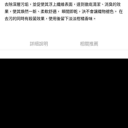
去除深層污垢，並促使其浮上纖維表面，達到徹底清潔、消臭的效
每筆NT$60，滿NT$490(含以上)免運費
【「AFTEE先享後付」結帳流程】
果，使其煥然一新、柔軟舒適， 瞬間即乾，決不會讓織物褪色。 在
１．於結帳方式選擇「AFTEE先享後付」後，將跳轉至「AFTEE先享後付」
付款後全家取貨
結帳頁面，進行簡訊認證並確認金額後，即可完成結帳。
去污的同時有殺菌效果，使用後留下淡淡柑橘香味。
２．訂單成立數日內，您將收到繳費通知簡訊。
每筆NT$55，滿NT$490(含以上)免運費
３．收到繳費通知簡訊後14天內，點擊此簡訊中的連結，可透過四大超商／
ATM／網路銀行／等多元方式進行付款，方視為交易完成。
離島取貨加價40元
※ 請注意：結帳手續完成當下不需立刻繳費，但若您需要取消訂單，請聯絡
每筆NT$60，滿NT$800(含以上)免運費
購買商品的店家。未經商家同意取消之訂單仍視為有效，需透過AFTEE先享
詳細說明
相關推薦
後付繳納相關費用。
離島取貨加價40
※ 交易是否成功請以「AFTEE先享後付 」之結帳頁面顯示為準，若有關於
是否繳費成功／繳費後需取消欲退款等相關疑問，請聯繫「AFTEE先享後付
每筆NT$55，滿NT$800(含以上)免運費
客戶支援中心」
https://netprotections.freshdesk.com/support/home
宅配(快速到貨)
【注意事項】
１．透過由恩沛科技股份有限公司提供之「AFTEE先享後付」服務完成之交
每筆NT$100，滿NT$1,200(含以上)免運費
易，需依本服務之必要範圍內提供個人資料，並將交易相關給付款項請求債
權轉讓予恩沛科技股份有限公司。
宅配(外島)
２．關於個人資料處理事宜，請瀏覽以下網址：
每筆NT$300
https://aftee.tw/terms/#terms3
３．未成年的使用者請事先徵得法定代理人或監護人之同意方可使用
付款後門市自取
「AFTEE先享後付」，若未經同意申辦者引起之損失，本公司不負相關責
任。
免運費
４．使用「AFTEE先享後付」時，將依據個別帳號之用戶狀況，依本公司即
時審查核予不同之上限額度；若仍有額度不足之情形，本公司將視審查結果
國際宅配-直送海外
查看運費