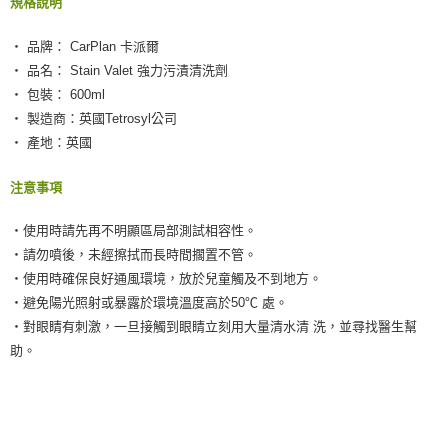
規格說明
‧ 品牌： CarPlan 卡派爾
‧ 品名： Stain Valet 強力污漬清洗劑
‧ 包裝： 600ml
‧ 製造商：英國Tetrosyl公司
‧ 產地：英國
注意事項
‧使用時請先再不明顯區局部測試相容性。
‧請勿噴後，未經擦拭而長時間擱置不管。
‧使用時確保良好通風環境，放於兒童觸及不到地方。
‧避免陽光照射或暴露於環境溫度高於50℃ 處。
‧對眼睛有刺激，一旦接觸到眼睛立刻用大量清水清 洗，並尋找醫生幫
助。