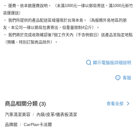
‧ 運費，依本館運費說明。 （未滿1000元一律以郵局寄送，滿1000元新竹
貨運運送）
‧ 我們所提供的產品配送區域僅限於台灣本島。（為服務外島地區的朋
友，本公司一律以郵局包裹寄出，但重量限制4公斤）。
‧ 我們將於完成收款確認後7個工作天內（不含例假日）送產品至指定地點
（預購、特別訂製商品除外）。
顯示電腦版詳細說明
客服
商品相關分類 (3)
查看全部
汽車清潔美容
內裝/皮革/儀表板清潔
品牌館
CarPlan卡派爾