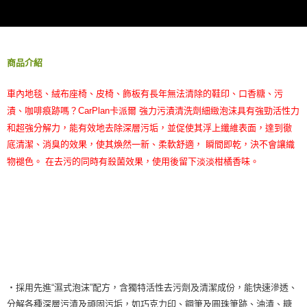
請求用戶進行身份認證。
５．嚴禁一人註冊多個帳號或使用他人資訊註冊。若發現惡意使用之情形，
恩沛科技股份有限公司將有權停止該用戶之使用額度並採取法律行動。
商品介紹
車內地毯、絨布座椅、皮椅、飾板有長年無法清除的鞋印、口香糖、污
漬、咖啡痕跡嗎？CarPlan卡派爾 強力污漬清洗劑細緻泡沫具有強勁活性力
和超強分解力，能有效地去除深層污垢，並促使其浮上纖維表面，達到徹
底清潔、消臭的效果，使其煥然一新、柔軟舒適， 瞬間即乾，決不會讓織
物褪色。 在去污的同時有殺菌效果，使用後留下淡淡柑橘香味。
‧採用先進“濕式泡沫”配方，含獨特活性去污劑及清潔成份，能快速滲透、
分解各種深層污漬及頑固污垢，如巧克力印、鋼筆及圓珠筆跡、油漬、糖