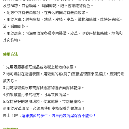
及咖哩跡、口香糖等， 瞬間即乾，絕不會讓織物褪色。
‧配方中含有殺菌成分，在去污的同時有殺菌效果。
‧用於汽車：絨布座椅、地毯、皮椅、皮革、織物和絲絨，能快速去除污
漬，瞬間即乾。
‧用於居家：可深層清潔各種室內裝潢、皮革、沙發座椅和絲絨、地毯和
其它飾物。
使用方法
1.先用吸塵器處理織品或地毯上鬆散的灰塵。
2.均勻噴射在物體表面，用微濕的布(刷子)直接處理面來回擦拭，直到污垢
被去除。
3.用乾淨微濕軟布或擦拭紙將物體表面擦拭乾淨。
4.如果嚴重污染的地方，可再次做清潔。
5.保持良好的通風環境，使其乾燥，特別是座椅。
※用於皮革清潔，必須再使用皮椅保養乳做滋潤！
馬上了解→
遠離病菌的孳生，汽車內裝清潔保養不能少！