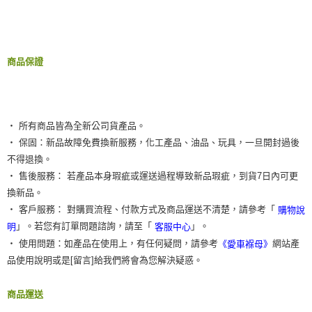
商品保證
‧ 所有商品皆為全新公司貨產品。
‧ 保固：新品故障免費換新服務，化工產品、油品、玩具，一旦開封過後
不得退換。
‧ 售後服務： 若產品本身瑕疵或運送過程導致新品瑕疵，到貨7日內可更
換新品。
‧ 客戶服務： 對購買流程、付款方式及商品運送不清楚，請參考「
購物說
」。若您有訂單問題諮詢，請至「
」。
明
客服中心
‧ 使用問題：如產品在使用上，有任何疑問，請參考
網站產
《愛車褓母》
品使用說明或是[留言]給我們將會為您解決疑惑。
商品運送