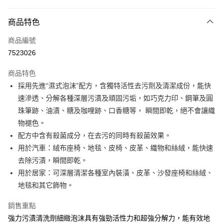
信用卡分期付款
3 期 0 利率 每期
NT$143
21家銀行
商品特色
合作金庫商業銀行
第一商業銀行
超商取貨付款
商品編號
華南商業銀行
彰化商業銀行
7523026
LINE Pay
上海商業儲蓄銀行
台北富邦商業銀行
國泰世華商業銀行
兆豐國際商業銀行
商品特色
Apple Pay
臺灣中小企業銀行
台中商業銀行
採用先進“濕式泡沫”配方，含獨特活性去污劑及清潔成份，能快
匯豐（台灣）商業銀行
華泰商業銀行
街口支付
速滲透、分解各種深層污漬及頑固污垢，如巧克力印、鋼筆及圓
聯邦商業銀行
遠東國際商業銀行
元大商業銀行
永豐商業銀行
珠筆跡、油漬、糖及咖哩跡、口香糖等， 瞬間即乾，絕不會讓織
悠遊付
玉山商業銀行
星展（台灣）商業銀行
物褪色。
台新國際商業銀行
中國信託商業銀行
Google Pay
配方中含有殺菌成分，在去污的同時有殺菌效果。
台灣樂天信用卡公司
用於汽車：絨布座椅、地毯、皮椅、皮革、織物和絲絨，能快速
AFTEE先享後付
去除污漬，瞬間即乾。
相關說明
用於居家：可深層清潔各種室內裝潢、皮革、沙發座椅和絲絨、
【關於「AFTEE先享後付」】
ATM付款
AFTEE先享後付是「在收到商品之後才付款」的支付方式。 讓您購物簡單
地毯和其它飾物。
便利好安心！
１．簡單：不需註冊會員、不需綁卡、不需儲值。
運送方式
銷售重點
２．便利：只要手機號碼，簡訊認證，即可結帳。
強力污漬清洗劑細緻泡沫具有強勁活性力和超強分解力，能有效地
３．安心：先確認商品／服務後，再付款。
全家付款取貨