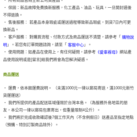
‧ 所有商品皆為全新公司貨產品。
‧ 保固：新品故障免費換新服務，化工產品、油品、玩具，一旦開封過後
不得退換。
‧ 售後服務： 若產品本身瑕疵或運送過程導致新品瑕疵，到貨7日內可更
換新品。
‧ 客戶服務： 對購買流程、付款方式及商品運送不清楚，請參考「
購物說
」。若您有訂單問題諮詢，請至「
」。
明
客服中心
‧ 使用問題：如產品在使用上，有任何疑問，請參考
網站產
《愛車褓母》
品使用說明或是[留言]給我們將會為您解決疑惑。
商品運送
‧ 運費，依本館運費說明。 （未滿1000元一律以郵局寄送，滿1000元新竹
貨運運送）
‧ 我們所提供的產品配送區域僅限於台灣本島。（為服務外島地區的朋
友，本公司一律以郵局包裹寄出，但重量限制4公斤）。
‧ 我們將於完成收款確認後7個工作天內（不含例假日）送產品至指定地點
（預購、特別訂製商品除外）。