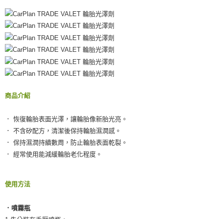
１．於結帳方式選擇「AFTEE先享後付」後，將跳轉至「AFTEE先享後付」
宅配(外島)
結帳頁面，進行簡訊認證並確認金額後，即可完成結帳。
２．訂單成立數日內，您將收到繳費通知簡訊。
每筆NT$300
３．收到繳費通知簡訊後14天內，點擊此簡訊中的連結，可透過四大超商／
ATM／網路銀行／等多元方式進行付款，方視為交易完成。
付款後門市自取
※ 請注意：結帳手續完成當下不需立刻繳費，但若您需要取消訂單，請聯絡
免運費
購買商品的店家。未經商家同意取消之訂單仍視為有效，需透過AFTEE先享
後付繳納相關費用。
※ 交易是否成功請以「AFTEE先享後付 」之結帳頁面顯示為準，若有關於
是否繳費成功／繳費後需取消欲退款等相關疑問，請聯繫「AFTEE先享後付
客戶支援中心」
https://netprotections.freshdesk.com/support/home
商品介紹
【注意事項】
１．透過由恩沛科技股份有限公司提供之「AFTEE先享後付」服務完成之交
． 恢復輪胎表面光澤，讓輪胎像新胎光亮。
易，需依本服務之必要範圍內提供個人資料，並將交易相關給付款項請求債
． 不含矽配方，清潔後保持輪胎濕潤感。
權轉讓予恩沛科技股份有限公司。
． 保持濕潤持續數周，防止輪胎表面乾裂。
２．關於個人資料處理事宜，請瀏覽以下網址：
https://aftee.tw/terms/#terms3
． 經常使用能減緩輪胎老化程度。
３．未成年的使用者請事先徵得法定代理人或監護人之同意方可使用
「AFTEE先享後付」，若未經同意申辦者引起之損失，本公司不負相關責
任。
使用方法
４．使用「AFTEE先享後付」時，將依據個別帳號之用戶狀況，依本公司即
時審查核予不同之上限額度；若仍有額度不足之情形，本公司將視審查結果
請求用戶進行身份認證。
．噴霧瓶
５．嚴禁一人註冊多個帳號或使用他人資訊註冊。若發現惡意使用之情形，