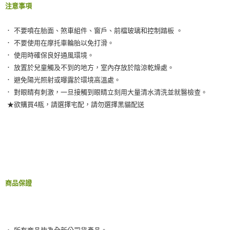
注意事項
． 不要噴在胎面、煞車組件、窗戶、前檔玻璃和控制踏板 。
． 不要使用在摩托車輪胎以免打滑。
． 使用時確保良好通風環境。
． 放置於兒童觸及不到的地方，室內存放於陰涼乾燥處。
． 避免陽光照射或曝露於環境高溫處。
． 對眼睛有刺激，一旦接觸到眼睛立刻用大量清水清洗並就醫檢查。
★欲購買4瓶，請選擇宅配，請勿選擇黑貓配送
商品保證