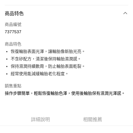
信用卡分期付款
3 期 0 利率 每期
NT$333
21家銀行
商品特色
合作金庫商業銀行
第一商業銀行
LINE Pay
商品編號
華南商業銀行
彰化商業銀行
7377537
Apple Pay
上海商業儲蓄銀行
台北富邦商業銀行
國泰世華商業銀行
兆豐國際商業銀行
商品特色
街口支付
臺灣中小企業銀行
台中商業銀行
恢復輪胎表面光澤，讓輪胎像新胎光亮。
匯豐（台灣）商業銀行
華泰商業銀行
悠遊付
不含矽配方，清潔後保持輪胎濕潤感。
聯邦商業銀行
遠東國際商業銀行
元大商業銀行
永豐商業銀行
保持濕潤持續數周，防止輪胎表面乾裂。
Google Pay
玉山商業銀行
星展（台灣）商業銀行
經常使用能減緩輪胎老化程度。
台新國際商業銀行
中國信託商業銀行
AFTEE先享後付
台灣樂天信用卡公司
相關說明
銷售重點
【關於「AFTEE先享後付」】
操作步驟簡單，輕鬆恢復輪胎色澤，使用後輪胎保有濕潤光澤感。
ATM付款
AFTEE先享後付是「在收到商品之後才付款」的支付方式。 讓您購物簡單
便利好安心！
１．簡單：不需註冊會員、不需綁卡、不需儲值。
運送方式
２．便利：只要手機號碼，簡訊認證，即可結帳。
３．安心：先確認商品／服務後，再付款。
詳細說明
相關推薦
宅配(快速到貨)
每筆NT$100，滿NT$1,200(含以上)免運費
【「AFTEE先享後付」結帳流程】