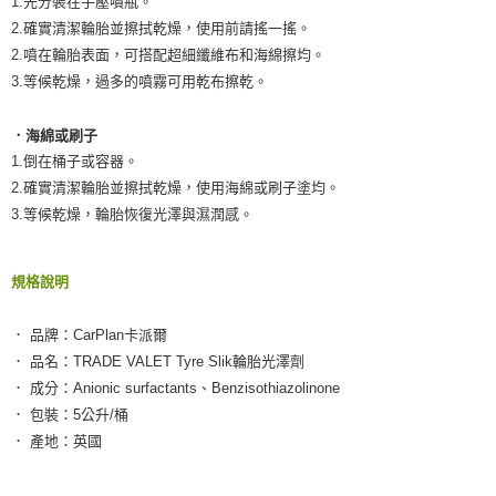
1.先分裝在手壓噴瓶。
恩沛科技股份有限公司將有權停止該用戶之使用額度並採取法律行動。
2.確實清潔輪胎並擦拭乾燥，使用前請搖一搖。
2.噴在輪胎表面，可搭配超細纖維布和海綿擦均。
3.等候乾燥，過多的噴霧可用乾布擦乾。
．海綿或刷子
1.倒在桶子或容器。
2.確實清潔輪胎並擦拭乾燥，使用海綿或刷子塗均。
3.等候乾燥，輪胎恢復光澤與濕潤感。
規格說明
． 品牌：CarPlan卡派爾
． 品名：TRADE VALET Tyre Slik輪胎光澤劑
． 成分：Anionic surfactants、Benzisothiazolinone
． 包裝：5公升/桶
． 產地：英國