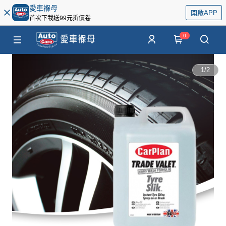
愛車褓母
開啟APP
首次下載送99元折價卷
0
1
/
2