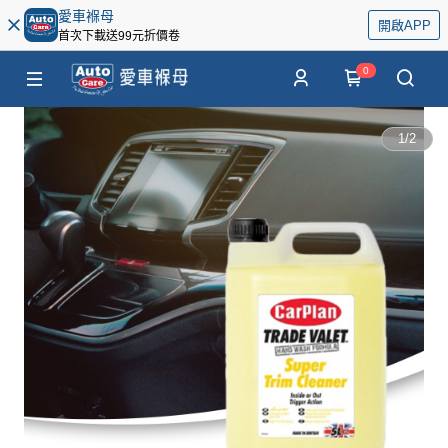
愛車褓母
開啟APP
首次下載送99元折價卷
0
1
/
2