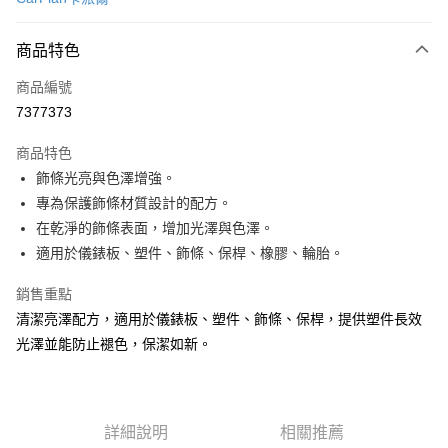
信用卡分期付款
3 期 0 利率 每期
NT$499
21家銀行
商品特色
合作金庫商業銀行
第一商業銀行
LINE Pay
商品編號
華南商業銀行
彰化商業銀行
7377373
Apple Pay
上海商業儲蓄銀行
台北富邦商業銀行
國泰世華商業銀行
兆豐國際商業銀行
商品特色
街口支付
臺灣中小企業銀行
台中商業銀行
飾條光亮與色澤增強。
匯豐（台灣）商業銀行
華泰商業銀行
悠遊付
專為保護飾條材質設計的配方。
聯邦商業銀行
遠東國際商業銀行
元大商業銀行
永豐商業銀行
在乾淨的飾條表面，增加光澤與色澤。
Google Pay
玉山商業銀行
星展（台灣）商業銀行
適用於儀錶板、塑件、飾條、保桿、橡膠、輪胎。
台新國際商業銀行
中國信託商業銀行
AFTEE先享後付
台灣樂天信用卡公司
相關說明
銷售重點
【關於「AFTEE先享後付」】
清潔亮澤配方，適用於儀錶板、塑件、飾條、保桿，提供塑件長效
ATM付款
AFTEE先享後付是「在收到商品之後才付款」的支付方式。 讓您購物簡單
光澤並能防止褪色，保潔如新。
便利好安心！
１．簡單：不需註冊會員、不需綁卡、不需儲值。
運送方式
２．便利：只要手機號碼，簡訊認證，即可結帳。
３．安心：先確認商品／服務後，再付款。
宅配(快速到貨)
詳細說明
相關推薦
每筆NT$100，滿NT$1,200(含以上)免運費
【「AFTEE先享後付」結帳流程】