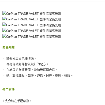
１．於結帳方式選擇「AFTEE先享後付」後，將跳轉至「AFTEE先享後付」
宅配(外島)
結帳頁面，進行簡訊認證並確認金額後，即可完成結帳。
２．訂單成立數日內，您將收到繳費通知簡訊。
每筆NT$300
３．收到繳費通知簡訊後14天內，點擊此簡訊中的連結，可透過四大超商／
ATM／網路銀行／等多元方式進行付款，方視為交易完成。
付款後門市自取
※ 請注意：結帳手續完成當下不需立刻繳費，但若您需要取消訂單，請聯絡
免運費
購買商品的店家。未經商家同意取消之訂單仍視為有效，需透過AFTEE先享
後付繳納相關費用。
國際宅配-直送海外
※ 交易是否成功請以「AFTEE先享後付 」之結帳頁面顯示為準，若有關於
查看運費
是否繳費成功／繳費後需取消欲退款等相關疑問，請聯繫「AFTEE先享後付
客戶支援中心」
https://netprotections.freshdesk.com/support/home
商品介紹
【注意事項】
１．透過由恩沛科技股份有限公司提供之「AFTEE先享後付」服務完成之交
． 飾條光亮與色澤增強。
易，需依本服務之必要範圍內提供個人資料，並將交易相關給付款項請求債
． 專為保護飾條材質設計的配方。
權轉讓予恩沛科技股份有限公司。
． 在乾淨的飾條表面，增加光澤與色澤。
２．關於個人資料處理事宜，請瀏覽以下網址：
https://aftee.tw/terms/#terms3
． 適用於儀錶板、塑件、飾條、保桿、橡膠、輪胎。
３．未成年的使用者請事先徵得法定代理人或監護人之同意方可使用
「AFTEE先享後付」，若未經同意申辦者引起之損失，本公司不負相關責
任。
使用方法
４．使用「AFTEE先享後付」時，將依據個別帳號之用戶狀況，依本公司即
時審查核予不同之上限額度；若仍有額度不足之情形，本公司將視審查結果
請求用戶進行身份認證。
1.先分裝在手壓噴瓶。
５．嚴禁一人註冊多個帳號或使用他人資訊註冊。若發現惡意使用之情形，