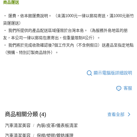
商品運送
‧ 運費，依本館運費說明。 （未滿1000元一律以郵局寄送，滿1000元新竹
貨運運送）
‧ 我們所提供的產品配送區域僅限於台灣本島。（為服務外島地區的朋
友，本公司一律以郵局包裹寄出，但重量限制4公斤）。
‧ 我們將於完成收款確認後7個工作天內（不含例假日）送產品至指定地點
（預購、特別訂製商品除外）。
顯示電腦版詳細說明
客服
商品相關分類 (4)
查看全部
汽車清潔美容
內裝/皮革/儀表板清潔
汽車清潔美容
保桿/塑膠/鍍鉻護理