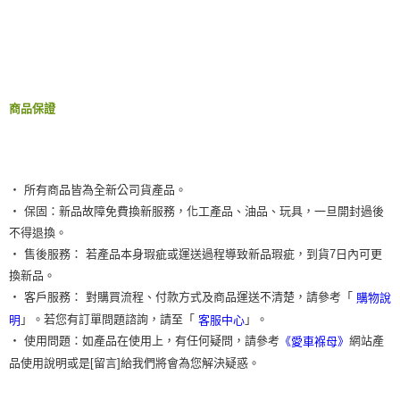
商品保證
‧ 所有商品皆為全新公司貨產品。
‧ 保固：新品故障免費換新服務，化工產品、油品、玩具，一旦開封過後
不得退換。
‧ 售後服務： 若產品本身瑕疵或運送過程導致新品瑕疵，到貨7日內可更
換新品。
‧ 客戶服務： 對購買流程、付款方式及商品運送不清楚，請參考「
購物說
」。若您有訂單問題諮詢，請至「
」。
明
客服中心
‧ 使用問題：如產品在使用上，有任何疑問，請參考
網站產
《愛車褓母》
品使用說明或是[留言]給我們將會為您解決疑惑。