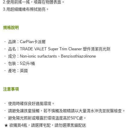
2.使用前搖一搖，噴霧在物體表面。
恩沛科技股份有限公司將有權停止該用戶之使用額度並採取法律行動。
3.用超細纖維布擦拭拋亮。
規格說明
． 品牌：CarPlan卡派爾
． 品名：TRADE VALET Super Trim Cleaner 塑件清潔亮光劑
． 成分：Non-ionic surfactants、Benzisothiazolinone
． 包裝：5公升/桶
． 產地：英國
注意事項
． 使用時確保良好通風環境。
． 請避免讓孩童接觸，若不慎觸及眼睛請以大量清水沖洗並就醫檢查。
． 避免陽光照射或曝露於環境溫度高於50℃處。
★ 欲購買4瓶，請選擇宅配，請勿選擇黑貓配送