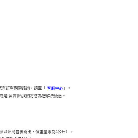
您有訂單問題諮詢，請至「
」。
客服中心
或是[留言]給我們將會為您解決疑惑。
）
律以郵局包裹寄出，但重量限制4公斤）。