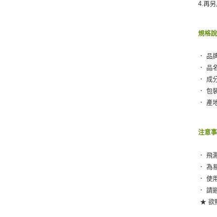
4.再
規格
． 品牌
． 品名
． 成分
． 包
． 產
注意
． 飛
． 為
． 使
． 請
★ 欲