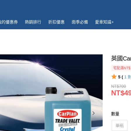
我的優惠券
熱銷排行
折扣優惠
雨季必備
愛車知識+
英國Car
宅配滿NT$
5 (
1
NT$700
NT$4
數量
單瓶