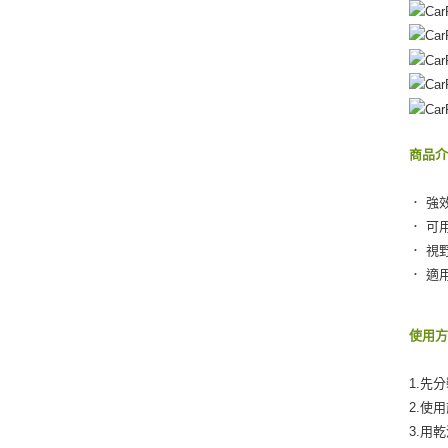
商品
． 強
． 可
． 視
． 適
使用
1.先
2.使
3.用