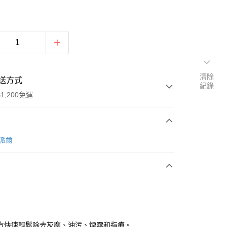
清除
送方式
紀錄
1,200免運
次付款
卡派爾
期付款
0 利率 每期
NT$166
21家銀行
庫商業銀行
第一商業銀行
業銀行
彰化商業銀行
業儲蓄銀行
台北富邦商業銀行
華商業銀行
兆豐國際商業銀行
方快速輕鬆除去灰塵、油污、煙霧和指痕。