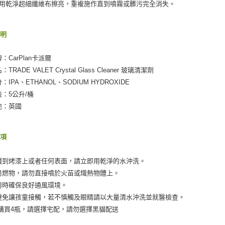
另用乾淨超細纖維布擦亮，重複施作直到噴霧或髒污完全消失。
說明
：CarPlan卡派爾
：TRADE VALET Crystal Glass Cleaner 玻璃清潔劑
：IPA、ETHANOL、SODIUM HYDROXIDE
裝：5公升/桶
地：英國
事項
濺到烤漆上或者任何表面，請立即用乾淨的水沖洗。
易燃物，請勿直接噴於火苗或熾熱物體上。
用時確保良好通風環境。
避免讓孩童接觸，若不慎觸及眼睛請以大量清水沖洗並就醫檢查。
購買4瓶，請選擇宅配，請勿選擇黑貓配送