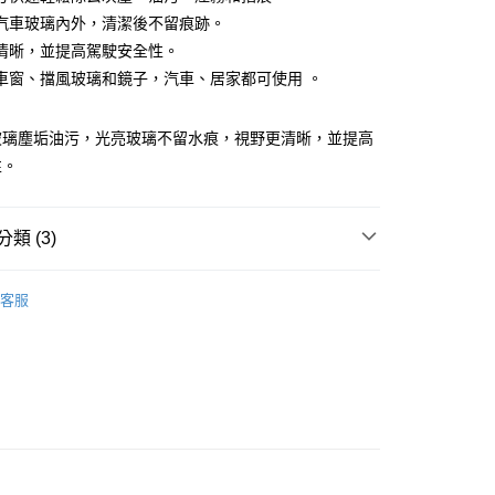
小企業銀行
台中商業銀行
汽車玻璃內外，清潔後不留痕跡。
台灣）商業銀行
華泰商業銀行
清晰，並提高駕駛安全性。
業銀行
遠東國際商業銀行
車窗、擋風玻璃和鏡子，汽車、居家都可使用 。
業銀行
永豐商業銀行
y
業銀行
星展（台灣）商業銀行
際商業銀行
中國信託商業銀行
享後付
玻璃塵垢油污，光亮玻璃不留水痕，視野更清晰，並提高
天信用卡公司
性。
FTEE先享後付」】
先享後付是「在收到商品之後才付款」的支付方式。 讓您購物簡單
心！
類 (3)
：不需註冊會員、不需綁卡、不需儲值。
：只要手機號碼，簡訊認證，即可結帳。
：先確認商品／服務後，再付款。
美容
玻璃清潔/撥水/防霧劑
客服
到貨)
CarPlan卡派爾
EE先享後付」結帳流程】
00，滿NT$1,200(含以上)免運費
方式選擇「AFTEE先享後付」後，將跳轉至「AFTEE先享後
美容
專業玩家
頁面，進行簡訊認證並確認金額後，即可完成結帳。
成立數日內，您將收到繳費通知簡訊。
費通知簡訊後14天內，點擊此簡訊中的連結，可透過四大超商
00
網路銀行／等多元方式進行付款，方視為交易完成。
：結帳手續完成當下不需立刻繳費，但若您需要取消訂單，請聯
市自取
的店家。未經商家同意取消之訂單仍視為有效，需透過AFTEE
繳納相關費用。