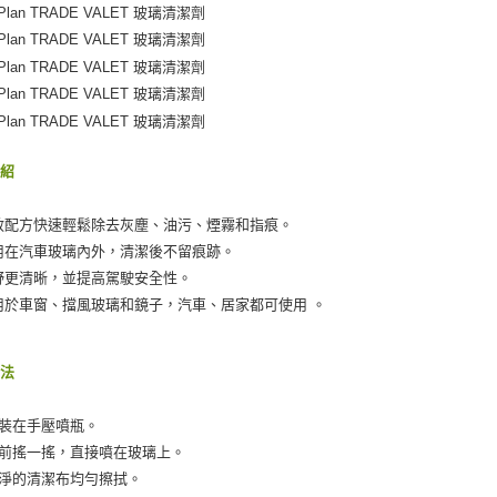
※ 交易是
是否繳費成
付客戶支
【注意事
１．透過由
交易，需
求債權轉
２．關於
介紹
https://aft
３．未成
「AFTE
效配方快速輕鬆除去灰塵、油污、煙霧和指痕。
任。
用在汽車玻璃內外，清潔後不留痕跡。
４．使用「
野更清晰，並提高駕駛安全性。
即時審查
結果請求
用於車窗、擋風玻璃和鏡子，汽車、居家都可使用 。
５．嚴禁
形，恩沛
動。
方法
分裝在手壓噴瓶。
用前搖一搖，直接噴在玻璃上。
乾淨的清潔布均勻擦拭。