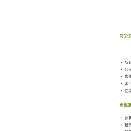
商品
‧ 所
‧ 保
‧ 售
‧ 客
‧ 使
商品
‧ 運
‧ 我