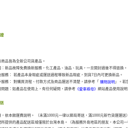
保證
有商品皆為全新公司貨產品。
固：新品故障免費換新服務，化工產品、油品、玩具，一旦開封過後不得退換。
後服務： 若產品本身瑕疵或運送過程導致新品瑕疵，到貨7日內可更換新品。
戶服務： 對購買流程、付款方式及商品運送不清楚，請參考「
」。若
購物說明
用問題：如產品在使用上，有任何疑問，請參考
網站產品使用說明
《愛車褓母》
運送
費，依本館運費說明。 （未滿1000元一律以郵局寄送，滿1000元新竹貨運運送
們所提供的產品配送區域僅限於台灣本島。（為服務外島地區的朋友，本公司一