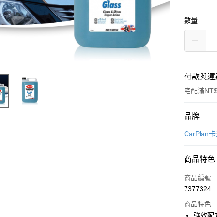
數量
付款與運
宅配滿NT$
付款方式
品牌
信用卡一
CarPlan
信用卡分
商品特色
3 期 
商品編號
合作金
LINE Pay
7377324
華南商
Apple Pay
上海商
商品特色
國泰世
強效配