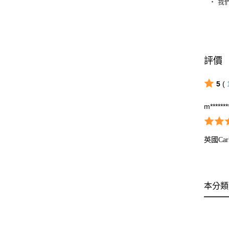
‧ 我
評價
5
(
m*******
英國Ca
本分類