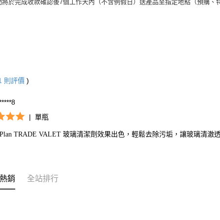
們將於完成收款確認後7個工作天內（不含例假日）送產品至指定地點（預購、
1
則評價
)
*****8
|
單瓶
rPlan TRADE VALET 玻璃清潔劑效果出色，輕鬆去除污垢，讓玻璃清
熱銷
全站排行