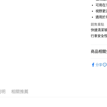
街口支付
臺灣中
可用在
匯豐（
悠遊付
視野更
聯邦商
適用於
元大商
Google Pa
玉山商
銷售重點
台新國
AFTEE先
快速清潔
台灣樂
相關說明
行車安全
【關於「A
ATM付款
AFTEE
便利好安
商品相關分
１．簡單
２．便利
運送方式
３．安心
汽車清潔
分享
宅配(快速
品牌館
【「AFT
每筆NT$1
１．於結帳
汽車清潔
付」結帳
宅配(外島)
２．訂單
３．收到繳
每筆NT$3
／ATM／
說明
相關推薦
※ 請注意
付款後門
絡購買商品
先享後付
免運費