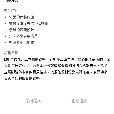
7350406
3 期 0 利率 每期
NT$1,260
21家銀行
商品特色
合作金庫商業銀行
第一商業銀行
LINE Pay
完美的內裝保護
華南商業銀行
彰化商業銀行
檢驗無毒無異味TPE材質
Apple Pay
上海商業儲蓄銀行
台北富邦商業銀行
國泰世華商業銀行
兆豐國際商業銀行
優越的表面設計
街口支付
臺灣中小企業銀行
台中商業銀行
集塵防水專用溝渠
匯豐（台灣）商業銀行
華泰商業銀行
對應原車卡扣位置
悠遊付
聯邦商業銀行
遠東國際商業銀行
元大商業銀行
永豐商業銀行
Google Pay
銷售重點
玉山商業銀行
星展（台灣）商業銀行
M8 全機能汽車立體腳踏墊，針對愛車車主真正關心的產品面向，深
台新國際商業銀行
中國信託商業銀行
AFTEE先享後付
入投資研發並提供台灣本地公證檢驗機構測試的合格報告書，除了
台灣樂天信用卡公司
相關說明
立體腳踏墊本身的實用性外，也須確保材質對人體無害，為您帶來
【關於「AFTEE先享後付」】
ATM付款
最適合您的優質腳踏墊。
AFTEE先享後付是「在收到商品之後才付款」的支付方式。 讓您購物簡單
便利好安心！
１．簡單：不需註冊會員、不需綁卡、不需儲值。
運送方式
２．便利：只要手機號碼，簡訊認證，即可結帳。
３．安心：先確認商品／服務後，再付款。
宅配(快速到貨)
詳細說明
相關推薦
每筆NT$100，滿NT$1,200(含以上)免運費
【「AFTEE先享後付」結帳流程】
１．於結帳方式選擇「AFTEE先享後付」後，將跳轉至「AFTEE先享後付」