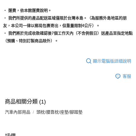
‧ 運費，依本館運費說明。
‧ 我們所提供的產品配送區域僅限於台灣本島。（為服務外島地區的朋
友，本公司一律以郵局包裹寄出，但重量限制4公斤）。
‧ 我們將於完成收款確認後7個工作天內（不含例假日）送產品至指定地點
（預購、特別訂製商品除外）。
顯示電腦版詳細說明
客服
商品相關分類 (1)
汽車內部用品
頭枕/腰靠枕/座墊/腳踏墊