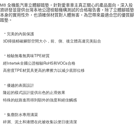
M8 全機能汽車立體腳踏墊，針對愛車車主真正關心的產品面向，深入投
資研發並提供台灣本地公證檢驗機構測試的合格報告書，除了立體腳踏墊
本身的實用性外，也須確保材質對人體無害，為您帶來最適合您的優質腳
踏墊。
完美的內裝保護

‧
3D掃描精確腳部空間大小，前、側、後立體高邊完美貼合

檢驗無毒無異味TPE材質

‧
經Intertek全國公證檢驗RoHS和VOCs合格

高密度TPE材質具更高的摩擦力以減少底部位移

優越的表面設計

‧
隆起的樣式設計提供出色的止滑效果

特殊的紋路進而得到額外的強度和絕佳觸感

集塵防水專用溝渠

‧
碎屑、泥土和液體在此被收集以便日後清潔
