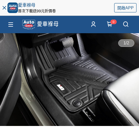
愛車褓母
開啟APP
首次下載送99元折價卷
0
1
/
2