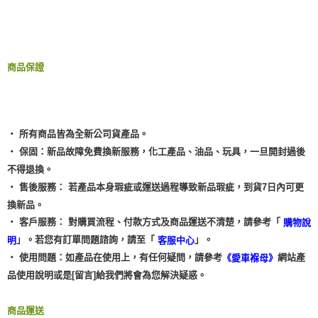
商品保證
‧ 所有商品皆為全新公司貨產品。
‧ 保固：新品故障免費換新服務，化工產品、油品、玩具，一旦開封過後
不得退換。
‧ 售後服務： 若產品本身瑕疵或運送過程導致新品瑕疵，到貨7日內可更
換新品。
‧ 客戶服務： 對購買流程、付款方式及商品運送不清楚，請參考「
購物說
」。若您有訂單問題諮詢，請至「
」。
明
客服中心
‧ 使用問題：如產品在使用上，有任何疑問，請參考
網站產
《愛車褓母》
品使用說明或是[留言]給我們將會為您解決疑惑。
商品運送