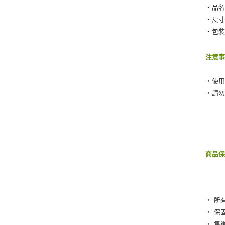
‧品名
‧尺寸：
‧包裝
注意
‧使
‧請
商品
‧ 所
‧ 保
‧ 售