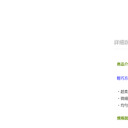
詳細
商品
輕巧
‧超
‧微
‧均
規格