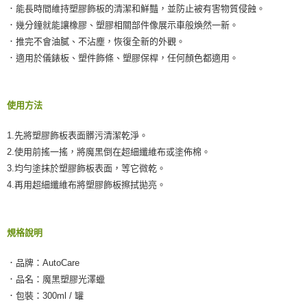
．能長時間維持塑膠飾板的清潔和鮮豔，並防止被有害物質侵蝕。
．幾分鐘就能讓橡膠、塑膠相關部件像展示車般煥然一新。
．推完不會油膩、不沾塵，恢復全新的外觀。
．適用於儀錶板、塑件飾條、塑膠保桿，任何顏色都適用。
使用方法
1.先將塑膠飾板表面髒污清潔乾淨。
2.使用前搖一搖，將魔黑倒在超細纖維布或塗佈棉。
3.均勻塗抹於塑膠飾板表面，等它微乾。
4.再用超細纖維布將塑膠飾板擦拭拋亮。
規格說明
．品牌：AutoCare
．品名：魔黑塑膠光澤蠟
．包裝：300ml / 罐