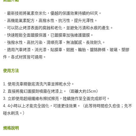
．最新技術將氟素奈米化，優越的保護效果持續約60天。
．高機能氟素配方，高撥水性、抗污性，提升光澤性。
．可以防止烤漆表面的腐蝕和老化，並避免污漬和水痕的產生。
．快速輕鬆全面鍍膜保護，已鍍膜車加強維護鍍膜。
．強撥水性、高抗污染、滑順亮澤、無油膩感、長效耐久。
．適用汽車烤漆、消光漆、貼膜車、鋁圈、輪胎、鍍鉻飾條、玻璃、塑膠
件，各式材質皆可通用。
使用方法
1. 使用洗車精徹底清洗汽車並擦乾水分。
2. 直接將魔幻護膜劑噴霧在烤漆上。（距離大約15cm）
3. 立即使用超細纖維布擦拭擦亮，陸續施作至全面完成即可。
4. 4小時以上才能完全固化，可達更佳效果。（此等待時間愈久愈佳；先不
碰水刷洗。）
規格說明