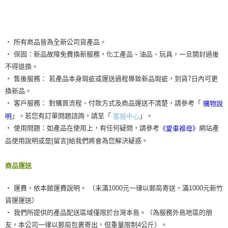
‧ 所有商品皆為全新公司貨產品。
‧ 保固：新品故障免費換新服務，化工產品、油品、玩具，一旦開封過後
不得退換。
‧ 售後服務： 若產品本身瑕疵或運送過程導致新品瑕疵，到貨7日內可更
換新品。
‧ 客戶服務： 對購買流程、付款方式及商品運送不清楚，請參考「
購物說
」。若您有訂單問題諮詢，請至「
」。
明
客服中心
‧ 使用問題：如產品在使用上，有任何疑問，請參考
網站產
《愛車褓母》
品使用說明或是[留言]給我們將會為您解決疑惑。
商品運送
‧ 運費，依本館運費說明。 （未滿1000元一律以郵局寄送，滿1000元新竹
貨運運送）
‧ 我們所提供的產品配送區域僅限於台灣本島。（為服務外島地區的朋
友，本公司一律以郵局包裹寄出，但重量限制4公斤）。