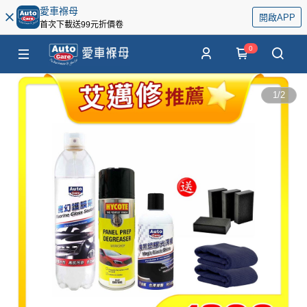
愛車褓母
開啟APP
首次下載送99元折價卷
0
1
/
2