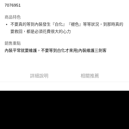
信用卡分期付款
7076951
3 期 0 利率 每期
NT$466
21家銀行
商品特色
合作金庫商業銀行
第一商業銀行
超商取貨付款
不要真的等到內裝發生『白化』『褪色』等等狀況，到那時真的
華南商業銀行
彰化商業銀行
要救回，都是必須花費很大的心力
LINE Pay
上海商業儲蓄銀行
台北富邦商業銀行
國泰世華商業銀行
兆豐國際商業銀行
Apple Pay
銷售重點
臺灣中小企業銀行
台中商業銀行
內裝平常就要維護，不要等到白化才來用|內裝維護三劍客
匯豐（台灣）商業銀行
華泰商業銀行
街口支付
聯邦商業銀行
遠東國際商業銀行
元大商業銀行
永豐商業銀行
悠遊付
玉山商業銀行
星展（台灣）商業銀行
台新國際商業銀行
中國信託商業銀行
Google Pay
詳細說明
相關推薦
台灣樂天信用卡公司
AFTEE先享後付
相關說明
【關於「AFTEE先享後付」】
ATM付款
AFTEE先享後付是「在收到商品之後才付款」的支付方式。 讓您購物簡單
便利好安心！
１．簡單：不需註冊會員、不需綁卡、不需儲值。
運送方式
２．便利：只要手機號碼，簡訊認證，即可結帳。
３．安心：先確認商品／服務後，再付款。
全家付款取貨