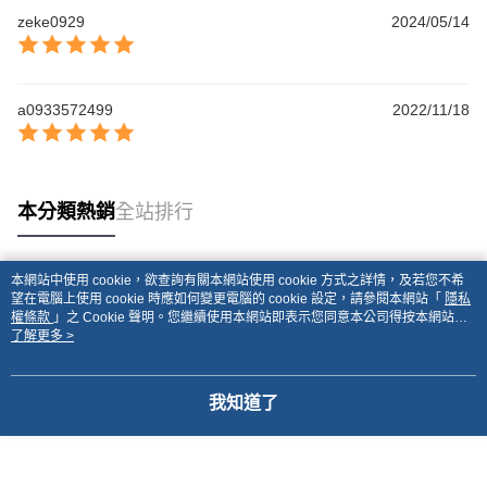
zeke0929
2024/05/14
a0933572499
2022/11/18
本分類熱銷
全站排行
本網站中使用 cookie，欲查詢有關本網站使用 cookie 方式之詳情，及若您不希
熱門標籤
望在電腦上使用 cookie 時應如何變更電腦的 cookie 設定，請參閱本網站「
隱私
權條款
」之 Cookie 聲明。您繼續使用本網站即表示您同意本公司得按本網站使
用條款之 Cookie 聲明使用 cookie。
了解更多 >
我知道了