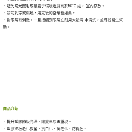
‧避免陽光照射或暴露于環境溫度高於50℃ 處， 室內存放。
‧請勿刺穿或燃燒，用完後的空罐也如此。
‧對眼睛有刺激，一旦接觸到眼睛立刻用大量清 水清洗，並尋找醫生幫
助。
商品介紹
．提升塑膠飾板光澤，讓愛車原黑重現。
．塑膠飾板老化救星，抗白化、抗老化、防褪色。