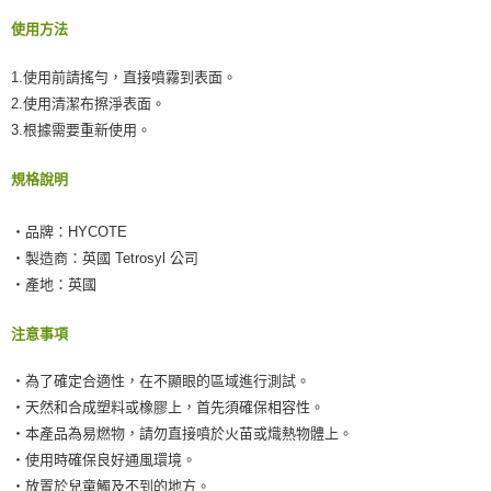
請求用戶進行身份認證。
５．嚴禁一人註冊多個帳號或使用他人資訊註冊。若發現惡意使用之情形，
使用方法
恩沛科技股份有限公司將有權停止該用戶之使用額度並採取法律行動。
1.使用前請搖勻，直接噴霧到表面。
2.使用清潔布擦淨表面。
3.根據需要重新使用。
規格說明
‧品牌：HYCOTE
‧製造商：英國 Tetrosyl 公司
‧產地：英國
注意事項
‧為了確定合適性，在不顯眼的區域進行測試。
‧天然和合成塑料或橡膠上，首先須確保相容性。
‧本產品為易燃物，請勿直接噴於火苗或熾熱物體上。
‧使用時確保良好通風環境。
‧放置於兒童觸及不到的地方。