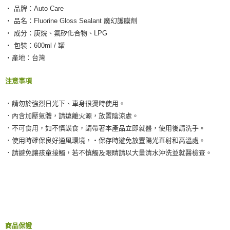
‧ 品牌：Auto Care
‧ 品名：Fluorine Gloss Sealant 魔幻護膜劑
‧ 成分：庚烷、氟矽化合物、LPG
‧ 包裝：600ml / 罐
‧產地：台灣
注意事項
．請勿於強烈日光下、車身很燙時使用。
．內含加壓氣體，請遠離火源，放置陰涼處。
．不可食用，如不慎誤食，請帶著本產品立即就醫，使用後請洗手。
．使用時確保良好通風環境，‧保存時避免放置陽光直射和高溫處。
．請避免讓孩童接觸，若不慎觸及眼睛請以大量清水沖洗並就醫檢查。
商品保證