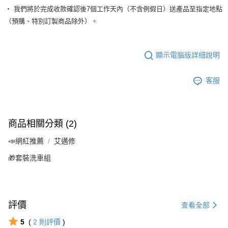
‧ 我們將於完成收款確認後7個工作天內（不含例假日）送產品至指定地點
（預購、特別訂製商品除外）。
顯示電腦版詳細說明
客服
商品相關分類 (2)
📣網紅推薦
艾邁修
🎁套裝洗車組
評價
查看全部
5
(
2
則評價
)