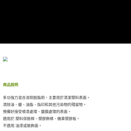
每筆NT$60，滿NT$490(含以上)免運費
【「AFTEE先享後付」結帳流程】
１．於結帳方式選擇「AFTEE先享後付」後，將跳轉至「AFTEE先享後付」
付款後全家取貨
結帳頁面，進行簡訊認證並確認金額後，即可完成結帳。
２．訂單成立數日內，您將收到繳費通知簡訊。
每筆NT$55，滿NT$490(含以上)免運費
３．收到繳費通知簡訊後14天內，點擊此簡訊中的連結，可透過四大超商／
ATM／網路銀行／等多元方式進行付款，方視為交易完成。
離島取貨加價40元
※ 請注意：結帳手續完成當下不需立刻繳費，但若您需要取消訂單，請聯絡
每筆NT$60，滿NT$800(含以上)免運費
購買商品的店家。未經商家同意取消之訂單仍視為有效，需透過AFTEE先享
後付繳納相關費用。
離島取貨加價40
※ 交易是否成功請以「AFTEE先享後付 」之結帳頁面顯示為準，若有關於
是否繳費成功／繳費後需取消欲退款等相關疑問，請聯繫「AFTEE先享後付
每筆NT$55，滿NT$800(含以上)免運費
客戶支援中心」
https://netprotections.freshdesk.com/support/home
宅配(快速到貨)
【注意事項】
１．透過由恩沛科技股份有限公司提供之「AFTEE先享後付」服務完成之交
每筆NT$100，滿NT$1,200(含以上)免運費
商品說明
易，需依本服務之必要範圍內提供個人資料，並將交易相關給付款項請求債
權轉讓予恩沛科技股份有限公司。
宅配(外島)
２．關於個人資料處理事宜，請瀏覽以下網址：
多功強力混合溶劑脫脂劑，主要用於清潔塑料表面。
每筆NT$300
https://aftee.tw/terms/#terms3
清除油、蠟、油脂、指印和其他污染物的殘留物。
３．未成年的使用者請事先徵得法定代理人或監護人之同意方可使用
付款後門市自取
預備好接受噴漆處理、鍍膜處理的表面。
「AFTEE先享後付」，若未經同意申辦者引起之損失，本公司不負相關責
任。
免運費
適用於:塑料保險桿、塑膠飾條、機車塑膠板。
４．使用「AFTEE先享後付」時，將依據個別帳號之用戶狀況，依本公司即
不適用:油漆或裝飾面。
時審查核予不同之上限額度；若仍有額度不足之情形，本公司將視審查結果