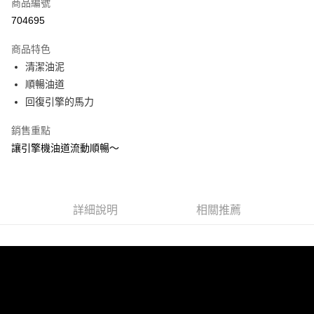
LINE Pay
商品編號
華南商業銀行
彰化商業銀行
704695
Apple Pay
上海商業儲蓄銀行
台北富邦商業銀行
國泰世華商業銀行
兆豐國際商業銀行
商品特色
街口支付
臺灣中小企業銀行
台中商業銀行
清潔油泥
匯豐（台灣）商業銀行
華泰商業銀行
悠遊付
順暢油道
聯邦商業銀行
遠東國際商業銀行
元大商業銀行
永豐商業銀行
回復引擎的馬力
Google Pay
玉山商業銀行
星展（台灣）商業銀行
台新國際商業銀行
中國信託商業銀行
AFTEE先享後付
銷售重點
台灣樂天信用卡公司
相關說明
讓引擎機油道流動順暢～
【關於「AFTEE先享後付」】
ATM付款
AFTEE先享後付是「在收到商品之後才付款」的支付方式。 讓您購物簡單
便利好安心！
１．簡單：不需註冊會員、不需綁卡、不需儲值。
運送方式
詳細說明
相關推薦
２．便利：只要手機號碼，簡訊認證，即可結帳。
３．安心：先確認商品／服務後，再付款。
宅配(快速到貨)
每筆NT$100，滿NT$1,200(含以上)免運費
【「AFTEE先享後付」結帳流程】
１．於結帳方式選擇「AFTEE先享後付」後，將跳轉至「AFTEE先享後付」
宅配(外島)
結帳頁面，進行簡訊認證並確認金額後，即可完成結帳。
２．訂單成立數日內，您將收到繳費通知簡訊。
每筆NT$300
３．收到繳費通知簡訊後14天內，點擊此簡訊中的連結，可透過四大超商／