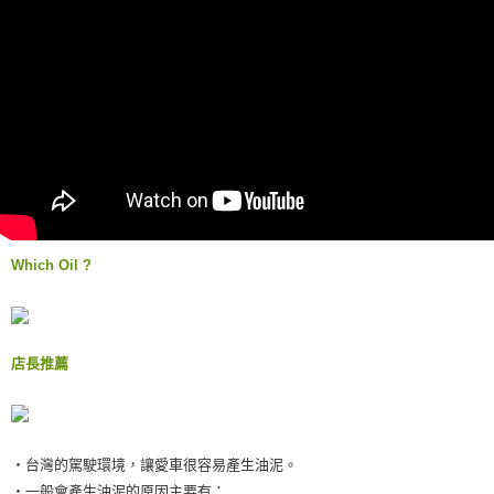
ATM／網路銀行／等多元方式進行付款，方視為交易完成。
付款後門市自取
※ 請注意：結帳手續完成當下不需立刻繳費，但若您需要取消訂單，請聯絡
免運費
購買商品的店家。未經商家同意取消之訂單仍視為有效，需透過AFTEE先享
後付繳納相關費用。
※ 交易是否成功請以「AFTEE先享後付 」之結帳頁面顯示為準，若有關於
是否繳費成功／繳費後需取消欲退款等相關疑問，請聯繫「AFTEE先享後付
客戶支援中心」
https://netprotections.freshdesk.com/support/home
【注意事項】
１．透過由恩沛科技股份有限公司提供之「AFTEE先享後付」服務完成之交
易，需依本服務之必要範圍內提供個人資料，並將交易相關給付款項請求債
權轉讓予恩沛科技股份有限公司。
２．關於個人資料處理事宜，請瀏覽以下網址：
https://aftee.tw/terms/#terms3
Which Oil ?
３．未成年的使用者請事先徵得法定代理人或監護人之同意方可使用
「AFTEE先享後付」，若未經同意申辦者引起之損失，本公司不負相關責
任。
４．使用「AFTEE先享後付」時，將依據個別帳號之用戶狀況，依本公司即
時審查核予不同之上限額度；若仍有額度不足之情形，本公司將視審查結果
店長推薦
請求用戶進行身份認證。
５．嚴禁一人註冊多個帳號或使用他人資訊註冊。若發現惡意使用之情形，
恩沛科技股份有限公司將有權停止該用戶之使用額度並採取法律行動。
‧台灣的駕駛環境，讓愛車很容易產生油泥。
‧一般會產生油泥的原因主要有：