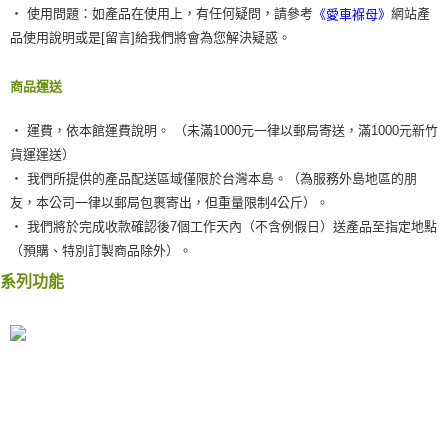
‧ 使用問題：如產品在使用上，有任何疑問，請參考
網站產
《愛車褓母》
品使用說明或是[留言]給我們將會為您解決疑惑。
商品運送
‧ 運費，依本館運費說明。 （未滿1000元一律以郵局寄送，滿1000元新竹
貨運運送）
‧ 我們所提供的產品配送區域僅限於台灣本島。（為服務外島地區的朋
友，本公司一律以郵局包裹寄出，但重量限制4公斤）。
‧ 我們將於完成收款確認後7個工作天內（不含例假日）送產品至指定地點
（預購、特別訂製商品除外）。
系列功能