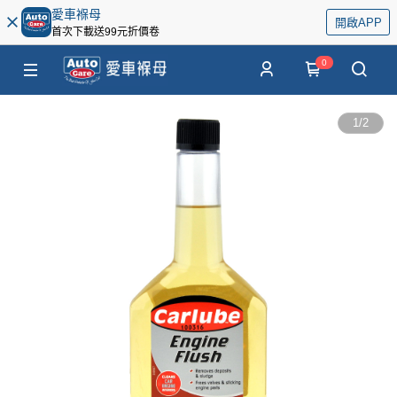
愛車褓母
開啟APP
首次下載送99元折價卷
0
1
/
2