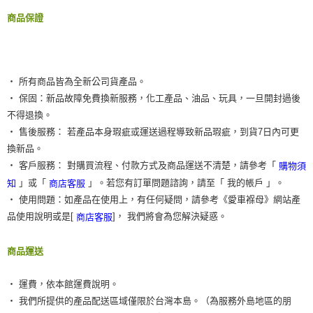
商品保證
‧ 所有商品皆為全新公司貨產品。
‧ 保固：新品故障免費換新服務，化工產品、油品、玩具，一旦開封過後
不得退換。
‧ 售後服務： 若產品本身瑕疵或運送過程導致新品瑕疵，到貨7日內可更
換新品。
‧ 客戶服務： 對購買流程、付款方式及商品運送不清楚，請參考「
購物須
」或「
」。若您有訂單問題諮詢，請至「 我的帳戶 」。
知
商店客服
‧ 使用問題：如產品在使用上，有任何疑問，請參考《愛車褓母》網站產
品使用說明或是[
]， 我們將會為您解決疑惑。
商店客服
商品運送
‧ 運費，依本館運費說明。
‧ 我們所提供的產品配送區域僅限於台灣本島。（為服務外島地區的朋