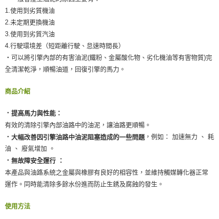
1.使用到劣質機油
2.未定期更換機油
3.使用到劣質汽油
4.行駛環境差（短距離行駛、怠速時間長）
‧可以將引擎內部的有害油泥(鐵粉、金屬酸化物、劣化機油等有害物質)完
全清潔乾淨，順暢油道，回復引擎的馬力。
商品介紹
‧
提高馬力與性能：
有效的清除引擎內部油路中的油泥，讓油路更順暢。
‧
，例如： 加速無力 、 耗
大幅改善因引擎油路中油泥阻塞造成的一些問題
油 、 廢氣增加 。
‧
無故障安全運行 ：
本產品與油路系統之金屬與橡膠有良好的相容性，並維持觸媒轉化器正常
運作。同時能清除多餘水份進而防止生銹及腐蝕的發生。
使用方法