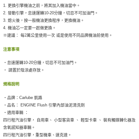
1. 更換引擎機油之前，將其加入機油當中。
2. 發動引擎，怠速運轉10-20分鐘，切忌不可加油門。
3. 熄火後，按一般機油更換程序，更換機油。
4. 機油芯一定要一起做更換。
※建議： 每2萬公里使用一次 或是使用不同品牌機油前使用。
注意事項
‧怠速運轉10-20分鐘，切忌不可加油門。
‧ 請置於陰涼處存放。
規格說明
‧品牌：Carlube 凱路
‧品名： ENGINE Flush 引擎內部油泥清洗劑
‧適用車輛 ：
四行程汽油引擎， 自用車、 小型客貨車 、 輕型卡車 、 裝有觸媒轉化器及
含氧感知器車輛。
四行程汽油引擎，重型機車、速克達。