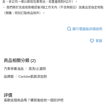
友，本公司一律以郵局包裹寄出，但重量限制4公斤）。
‧ 我們將於完成收款確認後3個工作天內（不含例假日）送產品至指定地點
（預購、特別訂製商品除外）。
顯示電腦版詳細說明
客服
商品相關分類 (2)
汽車保養油品
清洗/止漏劑
品牌館
Carlube凱路添加劑
評價
喜歡這個商品嗎？購買後給他一個好評吧