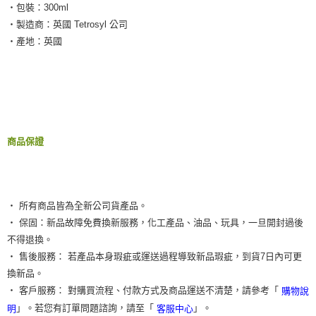
‧包裝：300ml
‧製造商：英國 Tetrosyl 公司
‧產地：英國
商品保證
‧ 所有商品皆為全新公司貨產品。
‧ 保固：新品故障免費換新服務，化工產品、油品、玩具，一旦開封過後
不得退換。
‧ 售後服務： 若產品本身瑕疵或運送過程導致新品瑕疵，到貨7日內可更
換新品。
‧ 客戶服務： 對購買流程、付款方式及商品運送不清楚，請參考「
購物說
」。若您有訂單問題諮詢，請至「
」。
明
客服中心