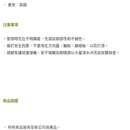
‧ 產地：英國
注意事項
‧使用時先在不明顯處，先測試相容性和不褪色。
‧基於安全因素，不要用在方向盤、輪胎、腳踏板，以防打滑。
‧請避免讓孩童接觸，若不慎觸及眼睛請以大量清水沖洗並就醫檢查。
商品保證
‧ 所有商品皆為全新公司貨產品。