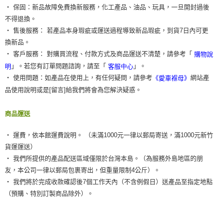
‧ 保固：新品故障免費換新服務，化工產品、油品、玩具，一旦開封過後
不得退換。
‧ 售後服務： 若產品本身瑕疵或運送過程導致新品瑕疵，到貨7日內可更
換新品。
‧ 客戶服務： 對購買流程、付款方式及商品運送不清楚，請參考「
購物說
」。若您有訂單問題諮詢，請至「
」。
明
客服中心
‧ 使用問題：如產品在使用上，有任何疑問，請參考
網站產
《愛車褓母》
品使用說明或是[留言]給我們將會為您解決疑惑。
商品運送
‧ 運費，依本館運費說明。 （未滿1000元一律以郵局寄送，滿1000元新竹
貨運運送）
‧ 我們所提供的產品配送區域僅限於台灣本島。（為服務外島地區的朋
友，本公司一律以郵局包裹寄出，但重量限制4公斤）。
‧ 我們將於完成收款確認後7個工作天內（不含例假日）送產品至指定地點
（預購、特別訂製商品除外）。