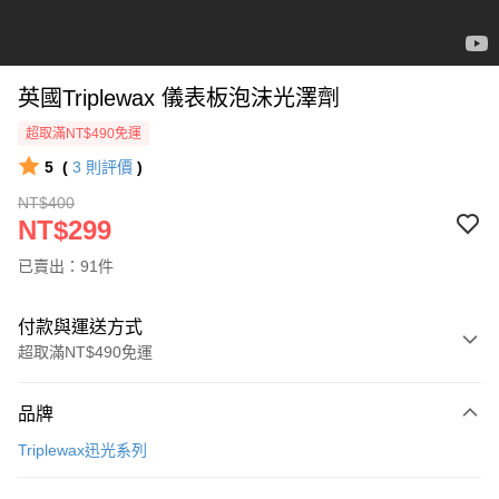
英國Triplewax 儀表板泡沫光澤劑
超取滿NT$490免運
5
(
3
則評價
)
NT$400
NT$299
已賣出：91件
付款與運送方式
超取滿NT$490免運
付款方式
品牌
信用卡一次付款
Triplewax迅光系列
信用卡分期付款