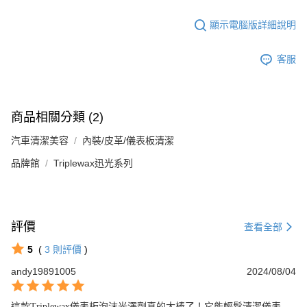
顯示電腦版詳細說明
客服
商品相關分類 (2)
汽車清潔美容
內裝/皮革/儀表板清潔
品牌館
Triplewax迅光系列
評價
查看全部
5
(
3
則評價
)
andy19891005
2024/08/04
這款Triplewax儀表板泡沫光澤劑真的太棒了！它能輕鬆清潔儀表