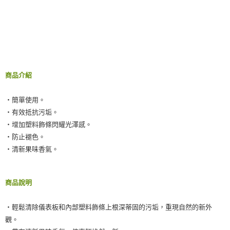
恩沛科技股份有限公司將有權停止該用戶之使用額度並採取法律行動。
商品介紹
‧簡單使用。
‧有效抵抗污垢。
‧增加塑料飾條閃耀光澤感。
‧防止褪色。
‧清新果味香氣。
商品說明
‧輕鬆清除儀表板和內部塑料飾條上根深蒂固的污垢，重現自然的新外
觀。