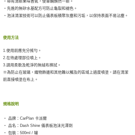
‧帶有清新果味香氣，使車輛煥然一新。
‧先進的無矽水基配方可防止龜裂和褪色。
‧泡沫清潔技術可以防止儀表板積聚灰塵和污垢，以保持表面不易沾塵。
使用方法
1.使用前應充分搖勻。
2.在待處理部位噴上。
3.請用柔軟及乾淨的無絨布擦拭。
※為防止在玻璃，織物飾邊和其他難以觸及的區域上過度噴塗，請在清潔
前直接噴塗在布上。
規格說明
‧ 品牌：CarPlan 卡派爾
‧ 品名：Dash Shine 儀表板泡沫光澤劑
‧ 包裝：500ml / 罐