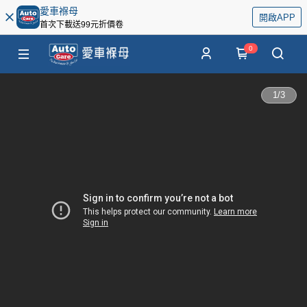
愛車褓母
開啟APP
首次下載送99元折價卷
0
1
/
3