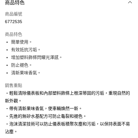
3 期 0 利率 每期
NT$99
21家銀行
商品特色
合作金庫商業銀行
第一商業銀行
超商取貨付款
商品編號
華南商業銀行
彰化商業銀行
6772535
LINE Pay
上海商業儲蓄銀行
台北富邦商業銀行
國泰世華商業銀行
兆豐國際商業銀行
商品特色
Apple Pay
臺灣中小企業銀行
台中商業銀行
簡單使用。
匯豐（台灣）商業銀行
華泰商業銀行
街口支付
有效抵抗污垢。
聯邦商業銀行
遠東國際商業銀行
元大商業銀行
永豐商業銀行
增加塑料飾條閃耀光澤感。
悠遊付
玉山商業銀行
星展（台灣）商業銀行
防止褪色。
台新國際商業銀行
中國信託商業銀行
Google Pay
清新果味香氣。
台灣樂天信用卡公司
AFTEE先享後付
銷售重點
相關說明
‧輕鬆清除儀表板和內部塑料飾條上根深蒂固的污垢，重現自然的
【關於「AFTEE先享後付」】
ATM付款
新外觀。
AFTEE先享後付是「在收到商品之後才付款」的支付方式。 讓您購物簡單
便利好安心！
‧帶有清新果味香氣，使車輛煥然一新。
１．簡單：不需註冊會員、不需綁卡、不需儲值。
運送方式
‧先進的無矽水基配方可防止龜裂和褪色。
２．便利：只要手機號碼，簡訊認證，即可結帳。
‧泡沫清潔技術可以防止儀表板積聚灰塵和污垢，以保持表面不易
３．安心：先確認商品／服務後，再付款。
全家付款取貨
沾塵。
每筆NT$60，滿NT$490(含以上)免運費
【「AFTEE先享後付」結帳流程】