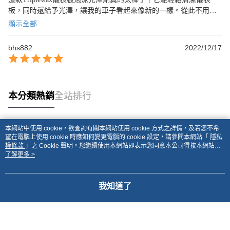
板，同時還給予光澤，讓我的車子看起來像新的一樣。從此不用擔
心髒亂的儀表板了！
顯示全部
bhs882
2022/12/17
本分類熱銷
全站排行
本網站中使用 cookie，欲查詢有關本網站使用 cookie 方式之詳情，及若您不希
熱門標籤
望在電腦上使用 cookie 時應如何變更電腦的 cookie 設定，請參閱本網站「
隱私
權條款
」之 Cookie 聲明。您繼續使用本網站即表示您同意本公司得按本網站使
用條款之 Cookie 聲明使用 cookie。
了解更多 >
我知道了