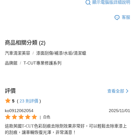
顯示電腦版詳細說明
客服
商品相關分類 (2)
汽車清潔美容
漆面刮傷/補漆/水垢/清潔蠟
品牌館
T-CUT專業修護系列
評價
查看全部
5
(
23
則評價
)
ko0912062054
2025/11/01
|
白色
這款英國T-CUT色彩刮痕去除劑效果非常好，可以輕鬆去除車漆上
的刮痕，讓車輛恢復光澤，非常滿意！