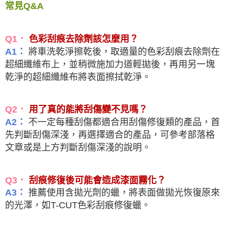
常見Q&A
Q1．
色彩刮痕去除劑該怎麼用？
將車洗乾淨擦乾後，取適量的色彩刮痕去除劑在
A1：
超細纖維布上，並稍微施加力道輕拋後，再用另一塊
乾淨的超細纖維布將表面擦拭乾淨。
Q2．
用了真的能將刮傷變不見嗎？
不一定每種刮傷都適合用刮傷修復類的產品，首
A2：
先判斷刮傷深淺，再選擇適合的產品，可參考部落格
文章或是上方判斷刮傷深淺的說明。
Q3．
刮痕修復後可能會造成漆面霧化？
推薦使用含拋光劑的蠟，將表面做拋光恢復原來
A3：
的光澤，如T-CUT色彩刮痕修復蠟。