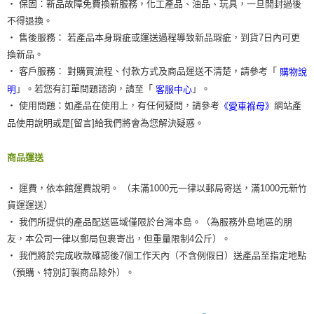
‧ 保固：新品故障免費換新服務，化工產品、油品、玩具，一旦開封過後
不得退換。
‧ 售後服務： 若產品本身瑕疵或運送過程導致新品瑕疵，到貨7日內可更
換新品。
‧ 客戶服務： 對購買流程、付款方式及商品運送不清楚，請參考「
購物說
」。若您有訂單問題諮詢，請至「
」。
明
客服中心
‧ 使用問題：如產品在使用上，有任何疑問，請參考
網站產
《愛車褓母》
品使用說明或是[留言]給我們將會為您解決疑惑。
商品運送
‧ 運費，依本館運費說明。 （未滿1000元一律以郵局寄送，滿1000元新竹
貨運運送）
‧ 我們所提供的產品配送區域僅限於台灣本島。（為服務外島地區的朋
友，本公司一律以郵局包裹寄出，但重量限制4公斤）。
‧ 我們將於完成收款確認後7個工作天內（不含例假日）送產品至指定地點
（預購、特別訂製商品除外）。