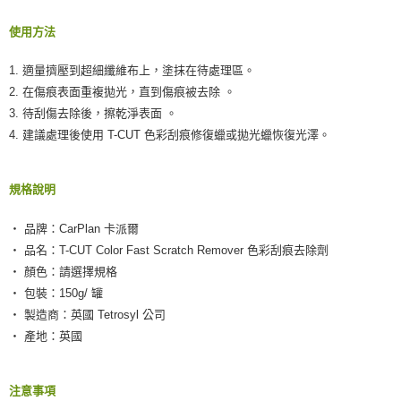
使用方法
1. 適量擠壓到超細纖維布上，塗抹在待處理區。
2. 在傷痕表面重複拋光，直到傷痕被去除 。
3. 待刮傷去除後，擦乾淨表面 。
4. 建議處理後使用 T-CUT 色彩刮痕修復蠟或拋光蠟恢復光澤。
規格說明
‧ 品牌：CarPlan 卡派爾
‧ 品名：T-CUT Color Fast Scratch Remover 色彩刮痕去除劑
‧ 顏色：請選擇規格
‧ 包裝：150g/ 罐
‧ 製造商：英國 Tetrosyl 公司
‧ 產地：英國
注意事項