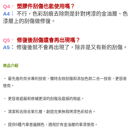
Q4．
塑膠件刮傷也能使用嗎？
不行，色彩刮痕去除劑是針對烤漆的金油層、色
A4：
漆層上的刮傷做修復。
Q5．
修復後刮傷還會再出現嗎？
修復後就不會再出現了，除非是又有新的刮傷。
A5：
商品介紹
‧ 最先進的奈米專利技術，獨特去除刮傷和添加色劑二合一技術，更容易
使用。
‧ 更容易遮蔽和修補更深的刮傷及磨損的瑕疵。
‧ 清潔和去除去氧化層，創造完美無瑕烤漆色彩結合。
‧ 提供6種汽車普遍顏色，適用於有金油層的車漆使用。