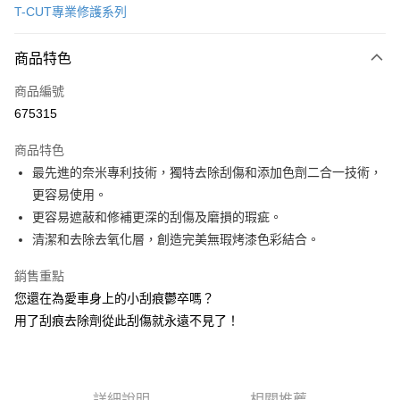
T-CUT專業修護系列
信用卡分期付款
3 期 0 利率 每期
NT$166
21家銀行
商品特色
合作金庫商業銀行
第一商業銀行
超商取貨付款
商品編號
華南商業銀行
彰化商業銀行
675315
LINE Pay
上海商業儲蓄銀行
台北富邦商業銀行
國泰世華商業銀行
兆豐國際商業銀行
商品特色
Apple Pay
臺灣中小企業銀行
台中商業銀行
最先進的奈米專利技術，獨特去除刮傷和添加色劑二合一技術，
匯豐（台灣）商業銀行
華泰商業銀行
街口支付
更容易使用。
聯邦商業銀行
遠東國際商業銀行
元大商業銀行
永豐商業銀行
更容易遮蔽和修補更深的刮傷及磨損的瑕疵。
悠遊付
玉山商業銀行
星展（台灣）商業銀行
清潔和去除去氧化層，創造完美無瑕烤漆色彩結合。
台新國際商業銀行
中國信託商業銀行
Google Pay
台灣樂天信用卡公司
銷售重點
AFTEE先享後付
您還在為愛車身上的小刮痕鬱卒嗎？
相關說明
用了刮痕去除劑從此刮傷就永遠不見了！
【關於「AFTEE先享後付」】
ATM付款
AFTEE先享後付是「在收到商品之後才付款」的支付方式。 讓您購物簡單
便利好安心！
１．簡單：不需註冊會員、不需綁卡、不需儲值。
運送方式
２．便利：只要手機號碼，簡訊認證，即可結帳。
詳細說明
相關推薦