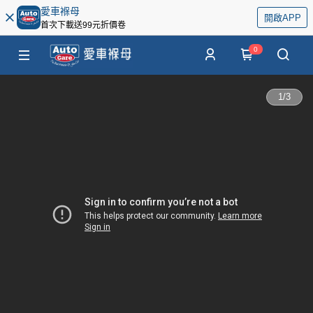
愛車褓母
開啟APP
首次下載送99元折價卷
0
1
/
3