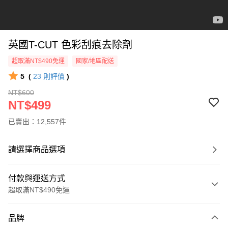
英國T-CUT 色彩刮痕去除劑
超取滿NT$490免運
國家/地區配送
5
(
23
則評價
)
NT$600
NT$499
已賣出：12,557件
請選擇商品選項
付款與運送方式
超取滿NT$490免運
付款方式
品牌
信用卡一次付款