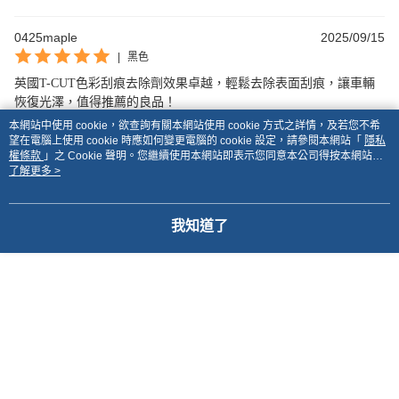
0425maple
2025/09/15
|
黑色
英國T-CUT色彩刮痕去除劑效果卓越，輕鬆去除表面刮痕，讓車輛
恢復光澤，值得推薦的良品！
本網站中使用 cookie，欲查詢有關本網站使用 cookie 方式之詳情，及若您不希
望在電腦上使用 cookie 時應如何變更電腦的 cookie 設定，請參閱本網站「
隱私
權條款
」之 Cookie 聲明。您繼續使用本網站即表示您同意本公司得按本網站使
本分類熱銷
全站排行
用條款之 Cookie 聲明使用 cookie。
了解更多 >
我知道了
熱門標籤