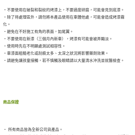
‧不要使用在破裂和裂紋的烤漆上，不要過度研磨，可能會見到底漆。
‧除了待處理區外，請勿將本產品使用在車體他處，可能會造成烤漆霧
化。
‧避免在不好施工有角的表面，如尾翼。
‧不要使用在新漆（三個月內新車），烤漆有可能會被弄黯淡。
‧使用時先在不明顯處測試相容性。
‧車漆面粗糙老化或刮痕太多、太深之狀況將影響藥劑效果。
‧請避免讓孩童接觸，若不慎觸及眼睛請以大量清水沖洗並就醫檢查。
商品保證
‧ 所有商品皆為全新公司貨產品。