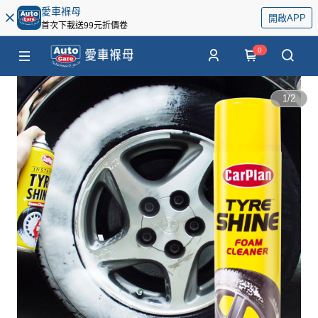
愛車褓母
開啟APP
首次下載送99元折價卷
0
1
/
2