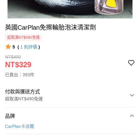
英國CarPlan免擦輪胎泡沫清潔劑
超取滿NT$490免運
5
(
1
則評價
)
NT$400
NT$329
已賣出：393件
付款與運送方式
超取滿NT$490免運
付款方式
品牌
信用卡一次付款
CarPlan卡派爾
信用卡分期付款