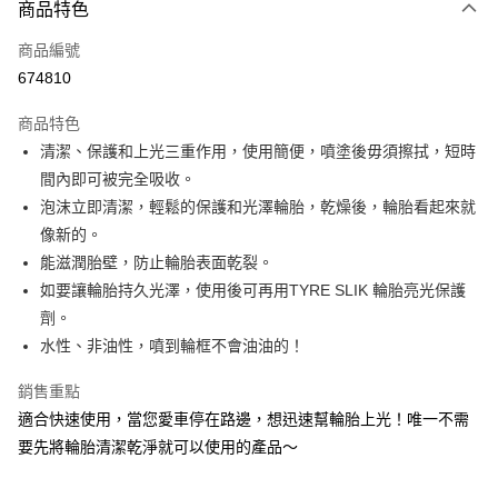
3 期 0 利率 每期
NT$109
21家銀行
商品特色
合作金庫商業銀行
第一商業銀行
超商取貨付款
商品編號
華南商業銀行
彰化商業銀行
674810
LINE Pay
上海商業儲蓄銀行
台北富邦商業銀行
國泰世華商業銀行
兆豐國際商業銀行
商品特色
Apple Pay
臺灣中小企業銀行
台中商業銀行
清潔、保護和上光三重作用，使用簡便，噴塗後毋須擦拭，短時
匯豐（台灣）商業銀行
華泰商業銀行
街口支付
間內即可被完全吸收。
聯邦商業銀行
遠東國際商業銀行
元大商業銀行
永豐商業銀行
泡沫立即清潔，輕鬆的保護和光澤輪胎，乾燥後，輪胎看起來就
悠遊付
玉山商業銀行
星展（台灣）商業銀行
像新的。
台新國際商業銀行
中國信託商業銀行
Google Pay
能滋潤胎壁，防止輪胎表面乾裂。
台灣樂天信用卡公司
如要讓輪胎持久光澤，使用後可再用TYRE SLIK 輪胎亮光保護
AFTEE先享後付
劑。
相關說明
水性、非油性，噴到輪框不會油油的！
【關於「AFTEE先享後付」】
ATM付款
AFTEE先享後付是「在收到商品之後才付款」的支付方式。 讓您購物簡單
便利好安心！
銷售重點
１．簡單：不需註冊會員、不需綁卡、不需儲值。
運送方式
適合快速使用，當您愛車停在路邊，想迅速幫輪胎上光！唯一不需
２．便利：只要手機號碼，簡訊認證，即可結帳。
要先將輪胎清潔乾淨就可以使用的產品～
３．安心：先確認商品／服務後，再付款。
全家付款取貨
每筆NT$60，滿NT$490(含以上)免運費
【「AFTEE先享後付」結帳流程】