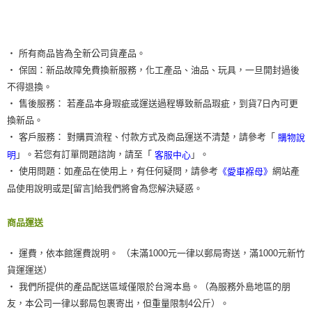
‧ 所有商品皆為全新公司貨產品。
‧ 保固：新品故障免費換新服務，化工產品、油品、玩具，一旦開封過後
不得退換。
‧ 售後服務： 若產品本身瑕疵或運送過程導致新品瑕疵，到貨7日內可更
換新品。
‧ 客戶服務： 對購買流程、付款方式及商品運送不清楚，請參考「
購物說
」。若您有訂單問題諮詢，請至「
」。
明
客服中心
‧ 使用問題：如產品在使用上，有任何疑問，請參考
網站產
《愛車褓母》
品使用說明或是[留言]給我們將會為您解決疑惑。
商品運送
‧ 運費，依本館運費說明。 （未滿1000元一律以郵局寄送，滿1000元新竹
貨運運送）
‧ 我們所提供的產品配送區域僅限於台灣本島。（為服務外島地區的朋
友，本公司一律以郵局包裹寄出，但重量限制4公斤）。