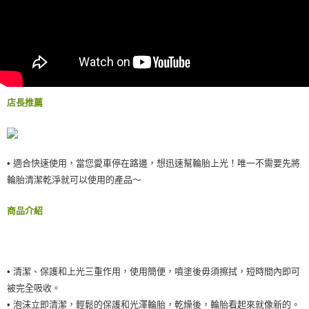
恩沛科技股份有限公司將有權停止該用戶之使用額度並採取法律行動。
店長推薦
• 適合快速使用，當您愛車停在路邊，想迅速幫輪胎上光！唯一不需要先將
輪胎清潔乾淨就可以使用的產品～
商品介紹
• 清潔、保護和上光三重作用，使用簡便，噴塗後毋須擦拭，短時間內即可
被完全吸收。
• 泡沫立即清潔，輕鬆的保護和光澤輪胎，乾燥後，輪胎看起來就像新的。