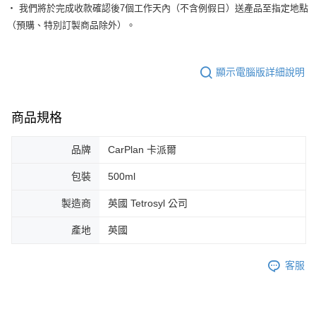
‧ 我們將於完成收款確認後7個工作天內（不含例假日）送產品至指定地點
（預購、特別訂製商品除外）。
顯示電腦版詳細說明
商品規格
品牌
CarPlan 卡派爾
包裝
500ml
製造商
英國 Tetrosyl 公司
產地
英國
客服