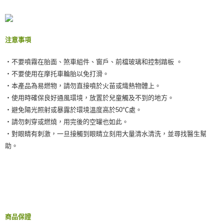
注意事項
‧不要噴霧在胎面、煞車組件、窗戶、前檔玻璃和控制踏板 。
‧不要使用在摩托車輪胎以免打滑。
‧本產品為易燃物，請勿直接噴於火苗或熾熱物體上。
‧使用時確保良好通風環境，放置於兒童觸及不到的地方。
‧避免陽光照射或暴露於環境溫度高於50℃處。
‧請勿刺穿或燃燒，用完後的空罐也如此。
‧對眼睛有刺激，一旦接觸到眼睛立刻用大量清水清洗，並尋找醫生幫
助。
商品保證