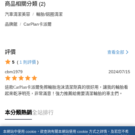
商品相關分類 (2)
汽車清潔美容
輪胎/鋁圈清潔
品牌館
CarPlan卡派爾
評價
查看全部
5
(
1
則評價
)
cbm1979
2024/07/15
這款CarPlan卡派爾免擦輪胎泡沫清潔劑真的很好用，讓我的輪胎看
起來乾淨明亮，非常滿意！強力推薦給需要清潔輪胎的車主們。
本分類熱銷
全站排行
本網站中使用 cookie，欲查詢有關本網站使用 cookie 方式之詳情，及若您不希