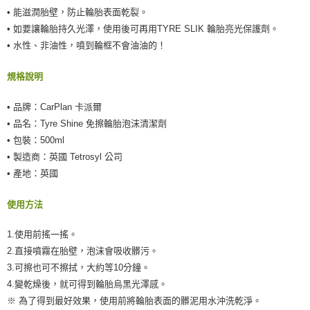
• 能滋潤胎壁，防止輪胎表面乾裂。
• 如要讓輪胎持久光澤，使用後可再用TYRE SLIK 輪胎亮光保護劑。
• 水性、非油性，噴到輪框不會油油的！
規格說明
• 品牌：CarPlan 卡派爾
• 品名：Tyre Shine 免擦輪胎泡沫清潔劑
• 包裝：500ml
• 製造商：英國 Tetrosyl 公司
• 產地：英國
使用方法
1.使用前搖一搖。
2.直接噴霧在胎壁，泡沫會吸收髒污。
3.可擦也可不擦拭，大約等10分鐘。
4.變乾燥後，就可得到輪胎烏黑光澤感。
※ 為了得到最好效果，使用前將輪胎表面的髒泥用水沖洗乾淨。