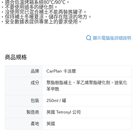
‧適合低溫烤箱系統80℃/90℃。
恩沛科技股份有限公司將有權停止該用戶之使用額度並採取法律行動。
‧不要使用過多的硬化劑。
‧沒使用完已混合補土不能再裝進罐子。
‧保持補土冬暖夏涼，儲存在陰涼的地方。
‧安全數據表提供專業上的要求使用。
顯示電腦版詳細說明
商品規格
品牌
CarPlan 卡派爾
成分
聚酯樹脂補土、苯乙烯聚酯硬化劑、過氧化
苯甲酰
包裝
250ml / 罐
製造商
英國 Tetrosyl 公司
產地
英國