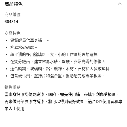
3 期 0 利率 每期
NT$133
21家銀行
商品特色
合作金庫商業銀行
第一商業銀行
超商取貨付款
商品編號
華南商業銀行
彰化商業銀行
664314
LINE Pay
上海商業儲蓄銀行
台北富邦商業銀行
國泰世華商業銀行
兆豐國際商業銀行
商品特色
Apple Pay
臺灣中小企業銀行
台中商業銀行
優質輕量化車身補土。
匯豐（台灣）商業銀行
華泰商業銀行
街口支付
容易水砂研磨。
聯邦商業銀行
遠東國際商業銀行
元大商業銀行
永豐商業銀行
超平滑的多用途填料，大、小的工作區的理想選擇。
悠遊付
玉山商業銀行
星展（台灣）商業銀行
在幾分鐘內，建立容易水砂、堅硬、非常光滑的修復面。
台新國際商業銀行
中國信託商業銀行
Google Pay
適合鋼鐵、玻璃鋼、鋁、鍍鋅、木材、石材和大多數塑料。
台灣樂天信用卡公司
包含硬化劑、塗抹片和混合盤，幫助您完成專業板金。
AFTEE先享後付
相關說明
銷售重點
【關於「AFTEE先享後付」】
ATM付款
當車身烤漆刮傷見底漆、凹陷，需先使用補土來填平刮傷受損區，
AFTEE先享後付是「在收到商品之後才付款」的支付方式。 讓您購物簡單
便利好安心！
再來做局部噴漆或補漆，將可以得到最好效果，適合DIY使用者和專
１．簡單：不需註冊會員、不需綁卡、不需儲值。
運送方式
業人士使用。
２．便利：只要手機號碼，簡訊認證，即可結帳。
３．安心：先確認商品／服務後，再付款。
全家付款取貨
每筆NT$60，滿NT$490(含以上)免運費
【「AFTEE先享後付」結帳流程】