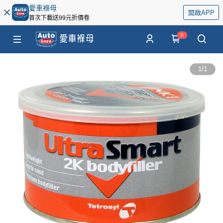
愛車褓母
開啟APP
首次下載送99元折價卷
0
1
/
1