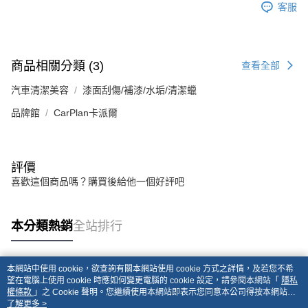
客服
商品相關分類 (3)
查看全部
汽車清潔美容
漆面刮傷/補漆/水垢/清潔蠟
品牌館
CarPlan卡派爾
評價
喜歡這個商品嗎？購買後給他一個好評吧
本分類熱銷
全站排行
本網站中使用 cookie，欲查詢有關本網站使用 cookie 方式之詳情，及若您不希
熱門標籤
望在電腦上使用 cookie 時應如何變更電腦的 cookie 設定，請參閱本網站「
隱私
權條款
」之 Cookie 聲明。您繼續使用本網站即表示您同意本公司得按本網站使
用條款之 Cookie 聲明使用 cookie。
了解更多 >