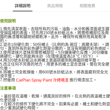
１．於結帳方式選擇「AFTEE先享後付」後，將跳轉至「AFTEE先享後付」
詳細說明
商品規格
相關推薦
付款後全家取貨
結帳頁面，進行簡訊認證並確認金額後，即可完成結帳。
２．訂單成立數日內，您將收到繳費通知簡訊。
每筆NT$55，滿NT$490(含以上)免運費
３．收到繳費通知簡訊後14天內，點擊此簡訊中的連結，可透過四大超商／
使用說明
ATM／網路銀行／等多元方式進行付款，方視為交易完成。
離島取貨加價40元
※ 請注意：結帳手續完成當下不需立刻繳費，但若您需要取消訂單，請聯絡
1.預先清潔表面，去除所有的污垢、油脂、水分和舊漆面或生鏽
每筆NT$60，滿NT$800(含以上)免運費
購買商品的店家。未經商家同意取消之訂單仍視為有效，需透過AFTEE先享
受損區域的表面，可先用150號水砂紙沾水，將需修補部位及周
後付繳納相關費用。
圍的舊漆層和鏽斑研磨乾淨。此外，確保所有攪拌用具是乾淨
離島取貨加價40
※ 交易是否成功請以「AFTEE先享後付 」之結帳頁面顯示為準，若有關於
的。
是否繳費成功／繳費後需取消欲退款等相關疑問，請聯繫「AFTEE先享後付
2.混合1份硬化劑：50份補土（比例約為 豌豆：高爾夫球）。調
每筆NT$55，滿NT$800(含以上)免運費
客戶支援中心」
https://netprotections.freshdesk.com/support/home
勻，直到所有的彩色硬化劑是分散的，並沒有明顯的彩色條紋。
3.使用塗抹片塗抹到需修補部位。5分鐘後硬化反應，20分鐘後
宅配(快速到貨)
將硬化，硬化到能夠水砂（在環境溫度為18 ℃ / 65℉）。
【注意事項】
4.用320號水砂紙沾水將補土表面研磨到和周圍同樣平整。
１．透過由恩沛科技股份有限公司提供之「AFTEE先享後付」服務完成之交
每筆NT$100，滿NT$1,200(含以上)免運費
5.改正任何不完善的地方，用更多的補土混合塗抹，需在完全硬
易，需依本服務之必要範圍內提供個人資料，並將交易相關給付款項請求債
化後。
權轉讓予恩沛科技股份有限公司。
宅配(外島)
6.待補土完全乾燥後，用600號水砂紙沾水，將表面磨到完全光
２．關於個人資料處理事宜，請瀏覽以下網址：
滑平整。
每筆NT$300
https://aftee.tw/terms/#terms3
7.然後用
進行噴漆加工。
CarPlan Spray Paint 冷烤噴漆
３．未成年的使用者請事先徵得法定代理人或監護人之同意方可使用
付款後門市自取
「AFTEE先享後付」，若未經同意申辦者引起之損失，本公司不負相關責
注意事項
任。
免運費
‧最好是在溫暖、乾燥，通風良好的條件，在炎熱的高溫補土硬
４．使用「AFTEE先享後付」時，將依據個別帳號之用戶狀況，依本公司即
化更迅速。
時審查核予不同之上限額度；若仍有額度不足之情形，本公司將視審查結果
‧在較冷的條件下硬化將不完全。如果有必要，補土和硬化劑混
請求用戶進行身份認證。
合少量測試硬化時間。
５．嚴禁一人註冊多個帳號或使用他人資訊註冊。若發現惡意使用之情形，