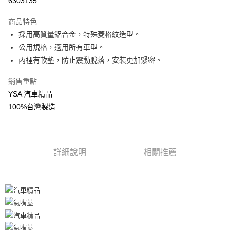
6303135
3 期 0 利率 每期
NT$49
21家銀行
商品特色
合作金庫商業銀行
第一商業銀行
超商取貨付款
採用高質量鋁合金，特殊菱格紋造型。
華南商業銀行
彰化商業銀行
公用規格，適用所有車型。
LINE Pay
上海商業儲蓄銀行
台北富邦商業銀行
國泰世華商業銀行
兆豐國際商業銀行
內裡有軟墊，防止震動脫落，安裝更加緊密。
Apple Pay
臺灣中小企業銀行
台中商業銀行
銷售重點
匯豐（台灣）商業銀行
華泰商業銀行
街口支付
聯邦商業銀行
遠東國際商業銀行
YSA 汽車精品
元大商業銀行
永豐商業銀行
悠遊付
100%台灣製造
玉山商業銀行
星展（台灣）商業銀行
台新國際商業銀行
中國信託商業銀行
Google Pay
台灣樂天信用卡公司
AFTEE先享後付
詳細說明
相關推薦
相關說明
【關於「AFTEE先享後付」】
ATM付款
AFTEE先享後付是「在收到商品之後才付款」的支付方式。 讓您購物簡單
便利好安心！
１．簡單：不需註冊會員、不需綁卡、不需儲值。
運送方式
２．便利：只要手機號碼，簡訊認證，即可結帳。
３．安心：先確認商品／服務後，再付款。
全家付款取貨