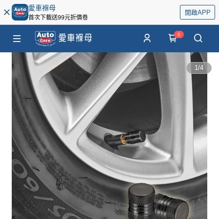
愛車褓母
開啟APP
首次下載送99元折價卷
0
1
/
4