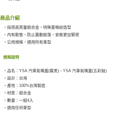
每筆NT$60，滿NT$490(含以上)免運費
【「AFTEE先享後付」結帳流程】
１．於結帳方式選擇「AFTEE先享後付」後，將跳轉至「AFTEE先享後付」
付款後全家取貨
結帳頁面，進行簡訊認證並確認金額後，即可完成結帳。
商品介紹
２．訂單成立數日內，您將收到繳費通知簡訊。
每筆NT$55，滿NT$490(含以上)免運費
３．收到繳費通知簡訊後14天內，點擊此簡訊中的連結，可透過四大超商／
‧採用高質量鋁合金，特殊菱格紋造型
ATM／網路銀行／等多元方式進行付款，方視為交易完成。
離島取貨加價40元
‧內有軟墊，防止震動脫落，安裝更加緊密
※ 請注意：結帳手續完成當下不需立刻繳費，但若您需要取消訂單，請聯絡
每筆NT$60，滿NT$800(含以上)免運費
購買商品的店家。未經商家同意取消之訂單仍視為有效，需透過AFTEE先享
‧公用規格，適用所有車型
後付繳納相關費用。
離島取貨加價40
※ 交易是否成功請以「AFTEE先享後付 」之結帳頁面顯示為準，若有關於
是否繳費成功／繳費後需取消欲退款等相關疑問，請聯繫「AFTEE先享後付
規格說明
每筆NT$55，滿NT$800(含以上)免運費
客戶支援中心」
https://netprotections.freshdesk.com/support/home
‧品名：YSA 汽車氣嘴蓋(霧黑)、YSA 汽車氣嘴蓋(五彩鈦)
宅配(快速到貨)
【注意事項】
‧設計：台灣
１．透過由恩沛科技股份有限公司提供之「AFTEE先享後付」服務完成之交
每筆NT$100，滿NT$1,200(含以上)免運費
易，需依本服務之必要範圍內提供個人資料，並將交易相關給付款項請求債
‧產地：100%台灣製造
權轉讓予恩沛科技股份有限公司。
宅配(外島)
‧材質：鋁合金
２．關於個人資料處理事宜，請瀏覽以下網址：
每筆NT$300
‧數量：一組4入
https://aftee.tw/terms/#terms3
３．未成年的使用者請事先徵得法定代理人或監護人之同意方可使用
‧適用任何車型
付款後門市自取
「AFTEE先享後付」，若未經同意申辦者引起之損失，本公司不負相關責
任。
免運費
４．使用「AFTEE先享後付」時，將依據個別帳號之用戶狀況，依本公司即
時審查核予不同之上限額度；若仍有額度不足之情形，本公司將視審查結果
國際宅配-直送海外
查看運費
請求用戶進行身份認證。