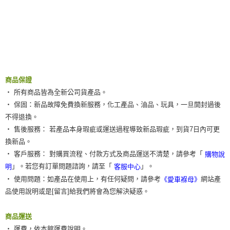
５．嚴禁一人註冊多個帳號或使用他人資訊註冊。若發現惡意使用之情形，
恩沛科技股份有限公司將有權停止該用戶之使用額度並採取法律行動。
商品保證
‧ 所有商品皆為全新公司貨產品。
‧ 保固：新品故障免費換新服務，化工產品、油品、玩具，一旦開封過後
不得退換。
‧ 售後服務： 若產品本身瑕疵或運送過程導致新品瑕疵，到貨7日內可更
換新品。
‧ 客戶服務： 對購買流程、付款方式及商品運送不清楚，請參考「
購物說
」。若您有訂單問題諮詢，請至「
」。
明
客服中心
‧ 使用問題：如產品在使用上，有任何疑問，請參考
網站產
《愛車褓母》
品使用說明或是[留言]給我們將會為您解決疑惑。
商品運送
‧ 運費，依本館運費說明。