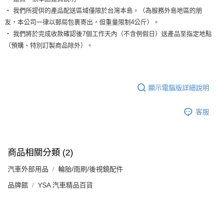
‧ 我們所提供的產品配送區域僅限於台灣本島。（為服務外島地區的朋
友，本公司一律以郵局包裹寄出，但重量限制4公斤）。
‧ 我們將於完成收款確認後7個工作天內（不含例假日）送產品至指定地點
（預購、特別訂製商品除外）。
顯示電腦版詳細說明
客服
商品相關分類 (2)
汽車外部用品
輪胎/雨刷/後視鏡配件
品牌館
YSA 汽車精品百貨