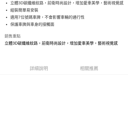
LINE Pay
立體3D碳纖維紋路，前衛時尚設計，增加愛車美學，藝術視覺感
華南商業銀行
彰化商業銀行
組裝簡單易安裝
Apple Pay
上海商業儲蓄銀行
台北富邦商業銀行
國泰世華商業銀行
兆豐國際商業銀行
適用7位號碼車牌，不會影響車輛的通行性
街口支付
臺灣中小企業銀行
台中商業銀行
保護車牌與車身的接觸面
匯豐（台灣）商業銀行
華泰商業銀行
悠遊付
聯邦商業銀行
遠東國際商業銀行
銷售重點
元大商業銀行
永豐商業銀行
Google Pay
立體3D碳纖維紋路，前衛時尚設計，增加愛車美學，藝術視覺感
玉山商業銀行
星展（台灣）商業銀行
台新國際商業銀行
中國信託商業銀行
AFTEE先享後付
台灣樂天信用卡公司
相關說明
【關於「AFTEE先享後付」】
詳細說明
相關推薦
ATM付款
AFTEE先享後付是「在收到商品之後才付款」的支付方式。 讓您購物簡單
便利好安心！
１．簡單：不需註冊會員、不需綁卡、不需儲值。
運送方式
２．便利：只要手機號碼，簡訊認證，即可結帳。
３．安心：先確認商品／服務後，再付款。
宅配(快速到貨)
每筆NT$100，滿NT$1,200(含以上)免運費
【「AFTEE先享後付」結帳流程】
１．於結帳方式選擇「AFTEE先享後付」後，將跳轉至「AFTEE先享後付」
宅配(外島)
結帳頁面，進行簡訊認證並確認金額後，即可完成結帳。
２．訂單成立數日內，您將收到繳費通知簡訊。
每筆NT$300
３．收到繳費通知簡訊後14天內，點擊此簡訊中的連結，可透過四大超商／