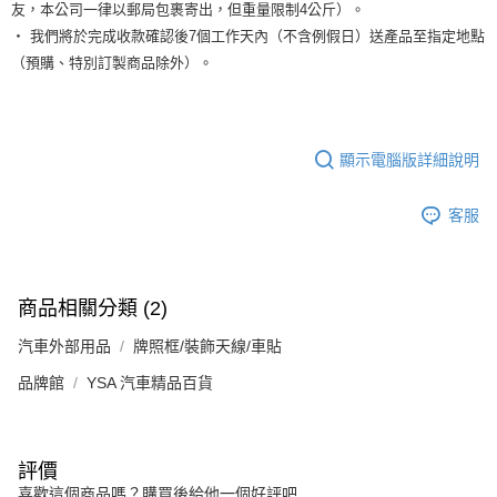
友，本公司一律以郵局包裹寄出，但重量限制4公斤）。
‧ 我們將於完成收款確認後7個工作天內（不含例假日）送產品至指定地點
（預購、特別訂製商品除外）。
顯示電腦版詳細說明
客服
商品相關分類 (2)
汽車外部用品
牌照框/裝飾天線/車貼
品牌館
YSA 汽車精品百貨
評價
喜歡這個商品嗎？購買後給他一個好評吧