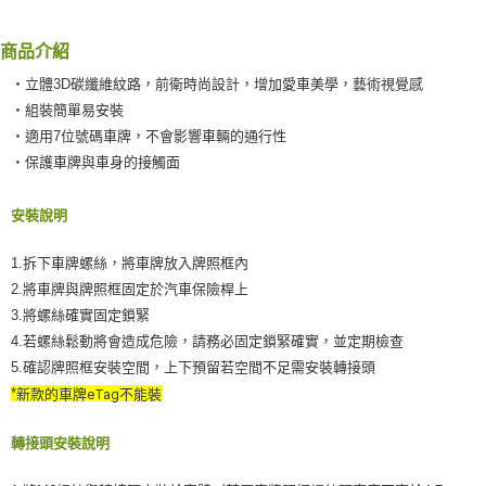
ATM／網路銀行／等多元方式進行付款，方視為交易完成。
付款後門市自取
※ 請注意：結帳手續完成當下不需立刻繳費，但若您需要取消訂單，請聯絡
免運費
購買商品的店家。未經商家同意取消之訂單仍視為有效，需透過AFTEE先享
商品介紹
後付繳納相關費用。
國際宅配-直送海外
※ 交易是否成功請以「AFTEE先享後付 」之結帳頁面顯示為準，若有關於
查看運費
‧立體3D碳纖維紋路，前衛時尚設計，增加愛車美學，藝術視覺感
是否繳費成功／繳費後需取消欲退款等相關疑問，請聯繫「AFTEE先享後付
‧組裝簡單易安裝
客戶支援中心」
https://netprotections.freshdesk.com/support/home
‧適用7位號碼車牌，不會影響車輛的通行性
【注意事項】
‧保護車牌與車身的接觸面
１．透過由恩沛科技股份有限公司提供之「AFTEE先享後付」服務完成之交
易，需依本服務之必要範圍內提供個人資料，並將交易相關給付款項請求債
安裝說明
權轉讓予恩沛科技股份有限公司。
２．關於個人資料處理事宜，請瀏覽以下網址：
https://aftee.tw/terms/#terms3
1.拆下車牌螺絲，將車牌放入牌照框內
３．未成年的使用者請事先徵得法定代理人或監護人之同意方可使用
2.將車牌與牌照框固定於汽車保險桿上
「AFTEE先享後付」，若未經同意申辦者引起之損失，本公司不負相關責
任。
3.將螺絲確實固定鎖緊
４．使用「AFTEE先享後付」時，將依據個別帳號之用戶狀況，依本公司即
4.若螺絲鬆動將會造成危險，請務必固定鎖緊確實，並定期檢查
時審查核予不同之上限額度；若仍有額度不足之情形，本公司將視審查結果
5.確認牌照框安裝空間，上下預留若空間不足需安裝轉接頭
請求用戶進行身份認證。
５．嚴禁一人註冊多個帳號或使用他人資訊註冊。若發現惡意使用之情形，
*
新款的
車牌
eTag不能裝
恩沛科技股份有限公司將有權停止該用戶之使用額度並採取法律行動。
轉接頭安裝說明