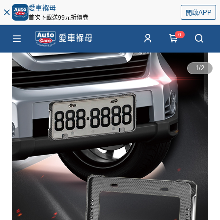
愛車褓母
開啟APP
首次下載送99元折價卷
0
1
/
2