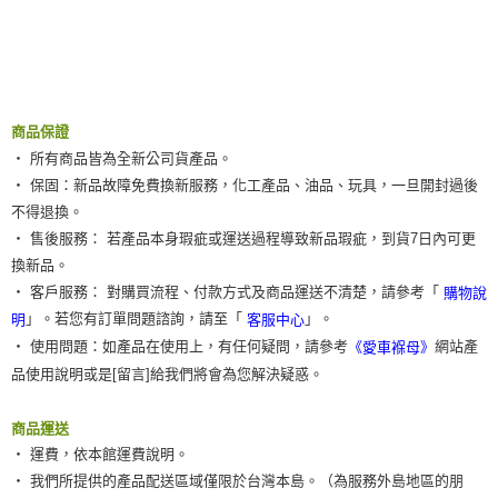
商品保證
‧ 所有商品皆為全新公司貨產品。
‧ 保固：新品故障免費換新服務，化工產品、油品、玩具，一旦開封過後
不得退換。
‧ 售後服務： 若產品本身瑕疵或運送過程導致新品瑕疵，到貨7日內可更
換新品。
‧ 客戶服務： 對購買流程、付款方式及商品運送不清楚，請參考「
購物說
」。若您有訂單問題諮詢，請至「
」。
明
客服中心
‧ 使用問題：如產品在使用上，有任何疑問，請參考
網站產
《愛車褓母》
品使用說明或是[留言]給我們將會為您解決疑惑。
商品運送
‧ 運費，依本館運費說明。
‧ 我們所提供的產品配送區域僅限於台灣本島。（為服務外島地區的朋