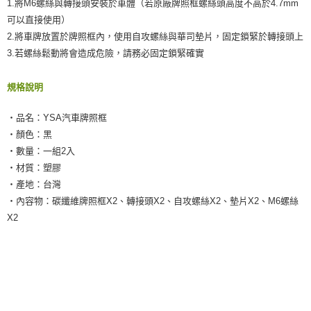
1.將M6螺絲與轉接頭安裝於車體（若原廠牌照框螺絲頭高度不高於4.7mm
可以直接使用）
2.將車牌放置於牌照框內，使用自攻螺絲與華司墊片，固定鎖緊於轉接頭上
3.若螺絲鬆動將會造成危險，請務必固定鎖緊確實
規格說明
‧品名：YSA汽車牌照框
‧顏色：黑
‧數量：一組2入
‧材質：塑膠
‧產地：台灣
‧內容物：碳纖維牌照框X2、轉接頭X2、自攻螺絲X2、墊片X2、M6螺絲
X2