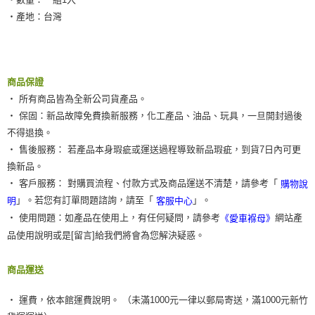
請求用戶進行身份認證。
‧產地：台灣
５．嚴禁一人註冊多個帳號或使用他人資訊註冊。若發現惡意使用之情形，
恩沛科技股份有限公司將有權停止該用戶之使用額度並採取法律行動。
商品保證
‧ 所有商品皆為全新公司貨產品。
‧ 保固：新品故障免費換新服務，化工產品、油品、玩具，一旦開封過後
不得退換。
‧ 售後服務： 若產品本身瑕疵或運送過程導致新品瑕疵，到貨7日內可更
換新品。
‧ 客戶服務： 對購買流程、付款方式及商品運送不清楚，請參考「
購物說
」。若您有訂單問題諮詢，請至「
」。
明
客服中心
‧ 使用問題：如產品在使用上，有任何疑問，請參考
網站產
《愛車褓母》
品使用說明或是[留言]給我們將會為您解決疑惑。
商品運送
‧ 運費，依本館運費說明。 （未滿1000元一律以郵局寄送，滿1000元新竹