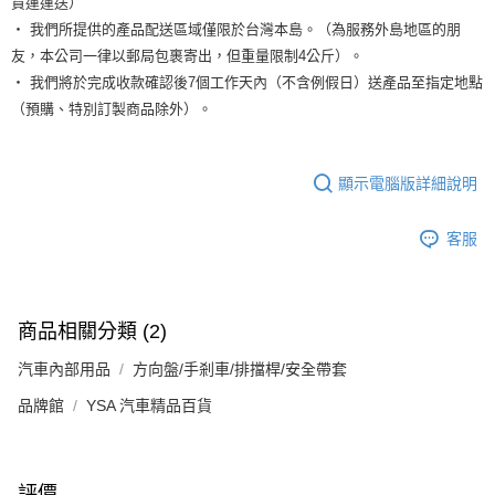
貨運運送）
‧ 我們所提供的產品配送區域僅限於台灣本島。（為服務外島地區的朋
友，本公司一律以郵局包裹寄出，但重量限制4公斤）。
‧ 我們將於完成收款確認後7個工作天內（不含例假日）送產品至指定地點
（預購、特別訂製商品除外）。
顯示電腦版詳細說明
客服
商品相關分類 (2)
汽車內部用品
方向盤/手剎車/排擋桿/安全帶套
品牌館
YSA 汽車精品百貨
評價