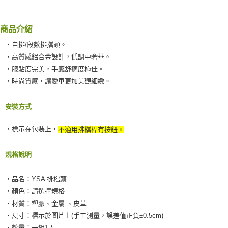
每筆NT$60，滿NT$490(含以上)免運費
【「AFTEE先享後付」結帳流程】
１．於結帳方式選擇「AFTEE先享後付」後，將跳轉至「AFTEE先享後付」
商品介紹
付款後全家取貨
結帳頁面，進行簡訊認證並確認金額後，即可完成結帳。
２．訂單成立數日內，您將收到繳費通知簡訊。
每筆NT$55，滿NT$490(含以上)免運費
‧自排/段數排擋頭。
３．收到繳費通知簡訊後14天內，點擊此簡訊中的連結，可透過四大超商／
‧高質感鋁合金設計，低調中奢華。
ATM／網路銀行／等多元方式進行付款，方視為交易完成。
離島取貨加價40元
※ 請注意：結帳手續完成當下不需立刻繳費，但若您需要取消訂單，請聯絡
‧服貼度完美，手感舒適度極佳。
每筆NT$60，滿NT$800(含以上)免運費
購買商品的店家。未經商家同意取消之訂單仍視為有效，需透過AFTEE先享
‧時尚質感，讓愛車更加美觀細緻。
後付繳納相關費用。
離島取貨加價40
※ 交易是否成功請以「AFTEE先享後付 」之結帳頁面顯示為準，若有關於
是否繳費成功／繳費後需取消欲退款等相關疑問，請聯繫「AFTEE先享後付
安裝方式
每筆NT$55，滿NT$800(含以上)免運費
客戶支援中心」
https://netprotections.freshdesk.com/support/home
宅配(快速到貨)
‧標示在包裝上，
不適用排檔桿有按鈕。
【注意事項】
１．透過由恩沛科技股份有限公司提供之「AFTEE先享後付」服務完成之交
每筆NT$100，滿NT$1,200(含以上)免運費
易，需依本服務之必要範圍內提供個人資料，並將交易相關給付款項請求債
規格說明
權轉讓予恩沛科技股份有限公司。
宅配(外島)
２．關於個人資料處理事宜，請瀏覽以下網址：
每筆NT$300
https://aftee.tw/terms/#terms3
‧品名：YSA 排檔頭
３．未成年的使用者請事先徵得法定代理人或監護人之同意方可使用
‧顏色：請選擇規格
付款後門市自取
「AFTEE先享後付」，若未經同意申辦者引起之損失，本公司不負相關責
‧材質：塑膠、金屬 、皮革
任。
免運費
４．使用「AFTEE先享後付」時，將依據個別帳號之用戶狀況，依本公司即
‧尺寸：標示於圖片上(手工測量，誤差值正負±0.5cm)
時審查核予不同之上限額度；若仍有額度不足之情形，本公司將視審查結果
國際宅配-直送海外
查看運費
‧數量：一組1入