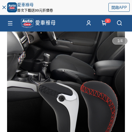
愛車褓母
開啟APP
首次下載送99元折價卷
0
1
/
4