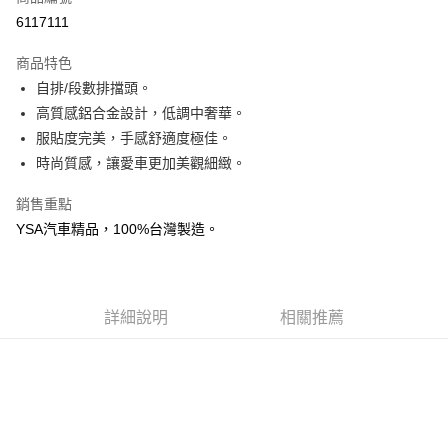
信用卡分期付款
6117111
3 期 0 利率 每期
NT$166
21家銀行
商品特色
合作金庫商業銀行
第一商業銀行
超商取貨付款
自排/段數排擋頭。
華南商業銀行
彰化商業銀行
高質感鋁合金設計，低調中奢華。
LINE Pay
上海商業儲蓄銀行
台北富邦商業銀行
國泰世華商業銀行
兆豐國際商業銀行
服貼度完美，手感舒適度極佳。
Apple Pay
臺灣中小企業銀行
台中商業銀行
時尚質感，讓愛車更加美觀細緻。
匯豐（台灣）商業銀行
華泰商業銀行
街口支付
聯邦商業銀行
遠東國際商業銀行
銷售重點
元大商業銀行
永豐商業銀行
悠遊付
YSA汽車精品，100%台灣製造。
玉山商業銀行
星展（台灣）商業銀行
台新國際商業銀行
中國信託商業銀行
Google Pay
台灣樂天信用卡公司
AFTEE先享後付
詳細說明
相關推薦
相關說明
【關於「AFTEE先享後付」】
ATM付款
AFTEE先享後付是「在收到商品之後才付款」的支付方式。 讓您購物簡單
便利好安心！
１．簡單：不需註冊會員、不需綁卡、不需儲值。
運送方式
２．便利：只要手機號碼，簡訊認證，即可結帳。
３．安心：先確認商品／服務後，再付款。
全家付款取貨