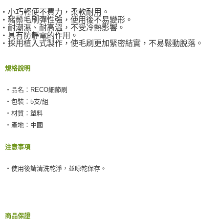
１．於結帳方式選擇「AFTEE先享後付」後，將跳轉至「AFTEE先享後付」
付款後全家取貨
‧小巧輕便不費力，柔軟耐用。
結帳頁面，進行簡訊認證並確認金額後，即可完成結帳。
‧豬鬃毛刷彈性強，使用後不易變形。
２．訂單成立數日內，您將收到繳費通知簡訊。
每筆NT$55，滿NT$490(含以上)免運費
‧耐潮濕、耐高溫，不受冷熱影響。
３．收到繳費通知簡訊後14天內，點擊此簡訊中的連結，可透過四大超商／
‧具有防靜電的作用。
ATM／網路銀行／等多元方式進行付款，方視為交易完成。
離島取貨加價40元
‧採用植入式製作，使毛刷更加緊密結實，不易鬆動脫落。
※ 請注意：結帳手續完成當下不需立刻繳費，但若您需要取消訂單，請聯絡
每筆NT$60，滿NT$800(含以上)免運費
購買商品的店家。未經商家同意取消之訂單仍視為有效，需透過AFTEE先享
後付繳納相關費用。
規格說明
離島取貨加價40
※ 交易是否成功請以「AFTEE先享後付 」之結帳頁面顯示為準，若有關於
是否繳費成功／繳費後需取消欲退款等相關疑問，請聯繫「AFTEE先享後付
每筆NT$55，滿NT$800(含以上)免運費
‧品名：RECO細節刷
客戶支援中心」
https://netprotections.freshdesk.com/support/home
‧包裝：5支/組
宅配(快速到貨)
【注意事項】
‧材質：塑料
１．透過由恩沛科技股份有限公司提供之「AFTEE先享後付」服務完成之交
每筆NT$100，滿NT$1,200(含以上)免運費
‧產地：中國
易，需依本服務之必要範圍內提供個人資料，並將交易相關給付款項請求債
權轉讓予恩沛科技股份有限公司。
宅配(外島)
２．關於個人資料處理事宜，請瀏覽以下網址：
注意事項
每筆NT$300
https://aftee.tw/terms/#terms3
３．未成年的使用者請事先徵得法定代理人或監護人之同意方可使用
付款後門市自取
‧使用後請清洗乾淨，並晾乾保存。
「AFTEE先享後付」，若未經同意申辦者引起之損失，本公司不負相關責
任。
免運費
４．使用「AFTEE先享後付」時，將依據個別帳號之用戶狀況，依本公司即
時審查核予不同之上限額度；若仍有額度不足之情形，本公司將視審查結果
國際宅配-直送海外
查看運費
請求用戶進行身份認證。
５．嚴禁一人註冊多個帳號或使用他人資訊註冊。若發現惡意使用之情形，
商品保證