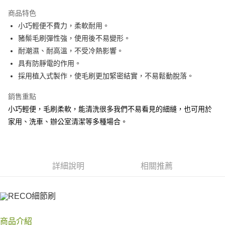
3 期 0 利率 每期
NT$99
21家銀行
商品特色
合作金庫商業銀行
第一商業銀行
超商取貨付款
小巧輕便不費力，柔軟耐用。
華南商業銀行
彰化商業銀行
豬鬃毛刷彈性強，使用後不易變形。
LINE Pay
上海商業儲蓄銀行
台北富邦商業銀行
國泰世華商業銀行
兆豐國際商業銀行
耐潮濕、耐高溫，不受冷熱影響。
Apple Pay
臺灣中小企業銀行
台中商業銀行
具有防靜電的作用。
匯豐（台灣）商業銀行
華泰商業銀行
採用植入式製作，使毛刷更加緊密結實，不易鬆動脫落。
街口支付
聯邦商業銀行
遠東國際商業銀行
元大商業銀行
永豐商業銀行
悠遊付
銷售重點
玉山商業銀行
星展（台灣）商業銀行
小巧輕便，毛刷柔軟，能清洗很多我們不易看見的細縫，也可用於
台新國際商業銀行
中國信託商業銀行
Google Pay
家用、洗車、辦公室清潔等多種場合。
台灣樂天信用卡公司
AFTEE先享後付
相關說明
【關於「AFTEE先享後付」】
ATM付款
AFTEE先享後付是「在收到商品之後才付款」的支付方式。 讓您購物簡單
詳細說明
相關推薦
便利好安心！
１．簡單：不需註冊會員、不需綁卡、不需儲值。
運送方式
２．便利：只要手機號碼，簡訊認證，即可結帳。
３．安心：先確認商品／服務後，再付款。
全家付款取貨
每筆NT$60，滿NT$490(含以上)免運費
【「AFTEE先享後付」結帳流程】
商品介紹