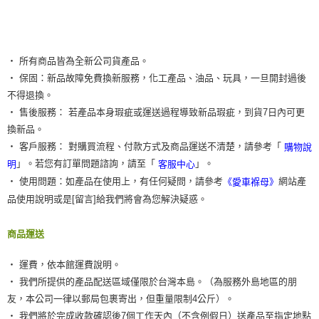
恩沛科技股份有限公司將有權停止該用戶之使用額度並採取法律行動。
‧ 所有商品皆為全新公司貨產品。
‧ 保固：新品故障免費換新服務，化工產品、油品、玩具，一旦開封過後
不得退換。
‧ 售後服務： 若產品本身瑕疵或運送過程導致新品瑕疵，到貨7日內可更
換新品。
‧ 客戶服務： 對購買流程、付款方式及商品運送不清楚，請參考「
購物說
」。若您有訂單問題諮詢，請至「
」。
明
客服中心
‧ 使用問題：如產品在使用上，有任何疑問，請參考
網站產
《愛車褓母》
品使用說明或是[留言]給我們將會為您解決疑惑。
商品運送
‧ 運費，依本館運費說明。
‧ 我們所提供的產品配送區域僅限於台灣本島。（為服務外島地區的朋
友，本公司一律以郵局包裹寄出，但重量限制4公斤）。
‧ 我們將於完成收款確認後7個工作天內（不含例假日）送產品至指定地點