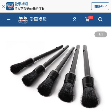
愛車褓母
開啟APP
首次下載送99元折價卷
0
1
/
2