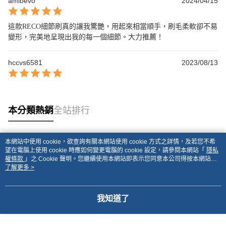
amlbevo
2024/04/15
這款RECO細節刷真的讓我驚艷，用起來相當順手，刷毛柔軟卻不易
變形，完美地呈現出我的每一個細節。大力推薦！
hccvs6581
2023/08/13
本分類熱銷
全站排行
本網站中使用 cookie，欲查詢有關本網站使用 cookie 方式之詳情，及若您不希
熱門標籤
望在電腦上使用 cookie 時應如何變更電腦的 cookie 設定，請參閱本網站「
隱私
權條款
」之 Cookie 聲明。您繼續使用本網站即表示您同意本公司得按本網站使
用條款之 Cookie 聲明使用 cookie。
了解更多 >
我知道了