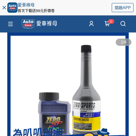
愛車褓母
開啟APP
首次下載送99元折價卷
0
1
/
4