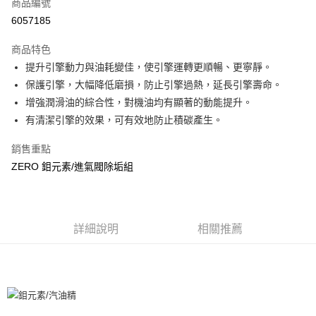
LINE Pay
商品編號
華南商業銀行
彰化商業銀行
6057185
Apple Pay
上海商業儲蓄銀行
台北富邦商業銀行
國泰世華商業銀行
兆豐國際商業銀行
商品特色
街口支付
臺灣中小企業銀行
台中商業銀行
提升引擎動力與油耗變佳，使引擎運轉更順暢、更寧靜。
匯豐（台灣）商業銀行
華泰商業銀行
悠遊付
保護引擎，大幅降低磨損，防止引擎過熱，延長引擎壽命。
聯邦商業銀行
遠東國際商業銀行
元大商業銀行
永豐商業銀行
增強潤滑油的綜合性，對機油均有顯著的動能提升。
Google Pay
玉山商業銀行
星展（台灣）商業銀行
有清潔引擎的效果，可有效地防止積碳產生。
台新國際商業銀行
中國信託商業銀行
AFTEE先享後付
台灣樂天信用卡公司
相關說明
銷售重點
【關於「AFTEE先享後付」】
ZERO 鉬元素/進氣閥除垢組
ATM付款
AFTEE先享後付是「在收到商品之後才付款」的支付方式。 讓您購物簡單
便利好安心！
１．簡單：不需註冊會員、不需綁卡、不需儲值。
運送方式
２．便利：只要手機號碼，簡訊認證，即可結帳。
３．安心：先確認商品／服務後，再付款。
詳細說明
相關推薦
宅配(快速到貨)
每筆NT$100，滿NT$1,200(含以上)免運費
【「AFTEE先享後付」結帳流程】
１．於結帳方式選擇「AFTEE先享後付」後，將跳轉至「AFTEE先享後付」
宅配(外島)
結帳頁面，進行簡訊認證並確認金額後，即可完成結帳。
２．訂單成立數日內，您將收到繳費通知簡訊。
每筆NT$300
３．收到繳費通知簡訊後14天內，點擊此簡訊中的連結，可透過四大超商／