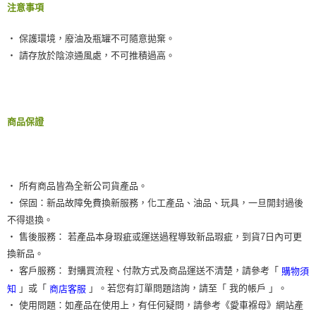
注意事項
‧ 保護環境，廢油及瓶罐不可隨意拋棄。
‧ 請存放於陰涼通風處，不可推積過高。
商品保證
‧ 所有商品皆為全新公司貨產品。
‧ 保固：新品故障免費換新服務，化工產品、油品、玩具，一旦開封過後
不得退換。
‧ 售後服務： 若產品本身瑕疵或運送過程導致新品瑕疵，到貨7日內可更
換新品。
‧ 客戶服務： 對購買流程、付款方式及商品運送不清楚，請參考「
購物須
」或「
」。若您有訂單問題諮詢，請至「 我的帳戶 」。
知
商店客服
‧ 使用問題：如產品在使用上，有任何疑問，請參考《愛車褓母》網站產