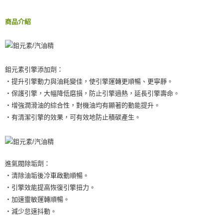
ATM／網路銀行／等多元方式進行付款，方視為交易完成。
付款後門市自取
※ 請注意：結帳手續完成當下不需立刻繳費，但若您需要取消訂單，請聯絡
免運費
購買商品的店家。未經商家同意取消之訂單仍視為有效，需透過AFTEE先享
商品介紹
後付繳納相關費用。
※ 交易是否成功請以「AFTEE先享後付 」之結帳頁面顯示為準，若有關於
是否繳費成功／繳費後需取消欲退款等相關疑問，請聯繫「AFTEE先享後付
客戶支援中心」
https://netprotections.freshdesk.com/support/home
鉬元素引擎添加劑：
【注意事項】
‧提升引擎動力與油耗變佳，使引擎運轉更順暢、更寧靜。
１．透過由恩沛科技股份有限公司提供之「AFTEE先享後付」服務完成之交
易，需依本服務之必要範圍內提供個人資料，並將交易相關給付款項請求債
‧保護引擎，大幅降低磨損，防止引擎過熱，延長引擎壽命。
權轉讓予恩沛科技股份有限公司。
‧增強潤滑油的綜合性，對機油均有顯著的動能提升。
２．關於個人資料處理事宜，請瀏覽以下網址：
‧有清潔引擎的效果，可有效地防止積碳產生。
https://aftee.tw/terms/#terms3
３．未成年的使用者請事先徵得法定代理人或監護人之同意方可使用
「AFTEE先享後付」，若未經同意申辦者引起之損失，本公司不負相關責
任。
４．使用「AFTEE先享後付」時，將依據個別帳號之用戶狀況，依本公司即
時審查核予不同之上限額度；若仍有額度不足之情形，本公司將視審查結果
進氣閥除垢劑：
請求用戶進行身份認證。
‧清除油垢後冷車啟動順暢。
５．嚴禁一人註冊多個帳號或使用他人資訊註冊。若發現惡意使用之情形，
‧引擎效能提高恢復引擎扭力。
恩沛科技股份有限公司將有權停止該用戶之使用額度並採取法律行動。
‧加速靈敏運轉順暢。
‧減少怠速抖動。