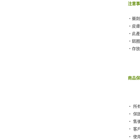
注意
‧藥
‧皮
‧此
‧鋁
‧存
商品
‧ 所
‧ 保
‧ 售
‧ 客
‧ 使