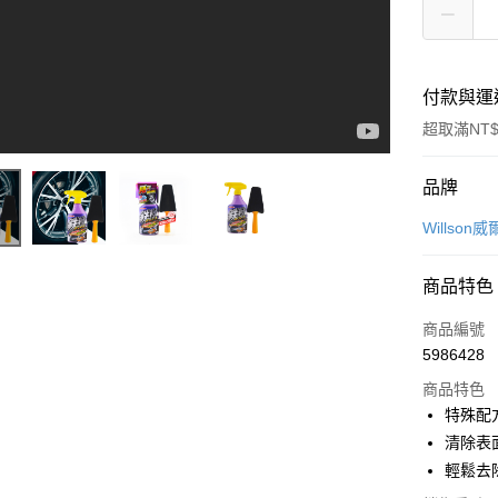
付款與運
超取滿NT$
付款方式
品牌
信用卡一
Willson
信用卡分
商品特色
3 期 
商品編號
合作金
超商取貨
5986428
華南商
LINE Pay
上海商
商品特色
國泰世
特殊配
Apple Pay
臺灣中
清除表
匯豐（
街口支付
輕鬆去
聯邦商