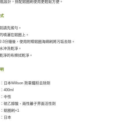
霧瓶設計，搭配鋁圈刷使用更輕鬆方便。
方式
用前請先搖勻。
勻的噴灑在鋁圈上。
置2-3分鐘後，使用附贈鋁圈海綿刷將污垢去除。
清水沖洗乾淨。
用乾淨的布擦拭乾淨。
說明
：日本Willson 煞車鐵粉去除劑
400ml
體：中性
分：硫乙醇酸、兩性離子界面活性劑
：鋁圈刷×1
地：日本