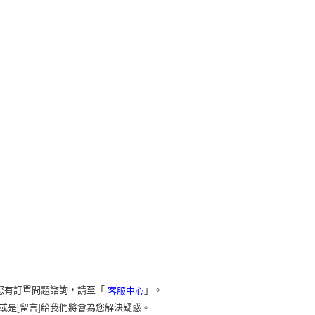
您有訂單問題諮詢，請至「
」。
客服中心
或是[留言]給我們將會為您解決疑惑。