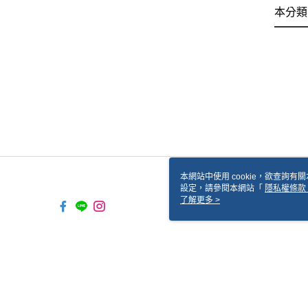
本分類
本網站中使用 cookie，欲查詢有關
設定，請參閱本網站「
隱私權條款
使用 cookie。
了解更多 >