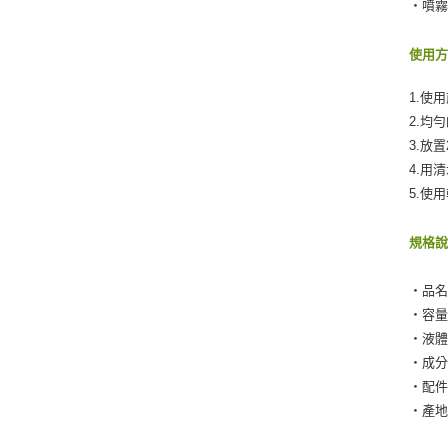
‧噴
使用
1.使
2.均
3.放
4.用
5.使
規格
‧品名
‧容量：
‧液
‧成
‧配件
‧產