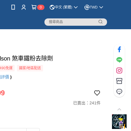
0
中文 (繁體)
TWD
llson 煞車鐵粉去除劑
490免運
國家/地區配送
則評價
)
99
已賣出：241件