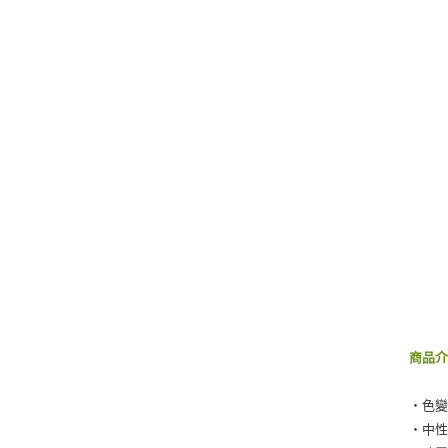
商品
‧色
‧中性