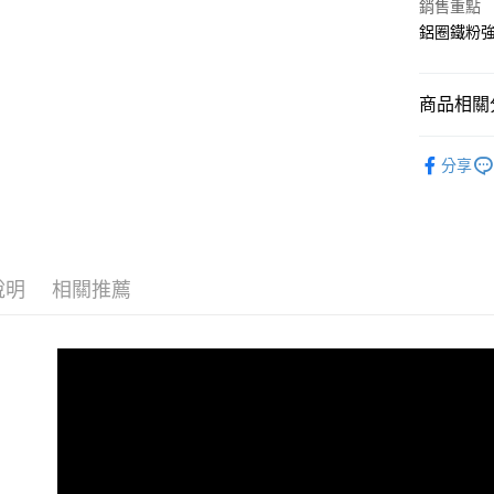
元大商
銷售重點
悠遊付
玉山商
鋁圈鐵粉強
台新國
Google Pa
台灣樂
AFTEE先
商品相關分
相關說明
【關於「A
汽車清潔
ATM付款
AFTEE
分享
便利好安
品牌館
１．簡單
２．便利
運送方式
３．安心
全家付款
【「AFT
說明
相關推薦
每筆NT$6
１．於結帳
付」結帳
付款後全
２．訂單
３．收到繳
每筆NT$5
／ATM／
※ 請注意
離島取貨加
絡購買商品
先享後付
每筆NT$6
※ 交易是
是否繳費成
離島取貨加