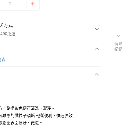
送方式
490免運
清除
紀錄
次付款
威爾森
期付款
0 利率 每期
NT$199
21家銀行
庫商業銀行
第一商業銀行
付款
業銀行
彰化商業銀行
業儲蓄銀行
台北富邦商業銀行
華商業銀行
兆豐國際商業銀行
方上劑變紫色便可清洗、潔淨。
小企業銀行
台中商業銀行
面難除的微粒子頑垢 輕鬆便利，快速強效。
台灣）商業銀行
華泰商業銀行
除鋁圈表面髒汙、微粒。
業銀行
遠東國際商業銀行