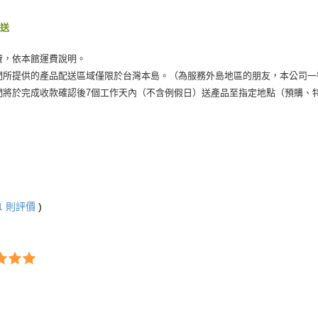
運送
費，依本館運費說明。
們所提供的產品配送區域僅限於台灣本島。（為服務外島地區的朋友，本公司一
們將於完成收款確認後7個工作天內（不含例假日）送產品至指定地點（預購、
1
則評價
)