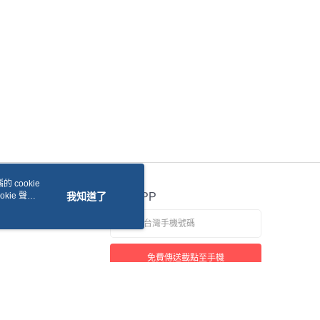
 cookie
kie 聲明
我知道了
官方APP
免費傳送載點至手機
若接到可疑電話，請洽詢165反詐騙專線