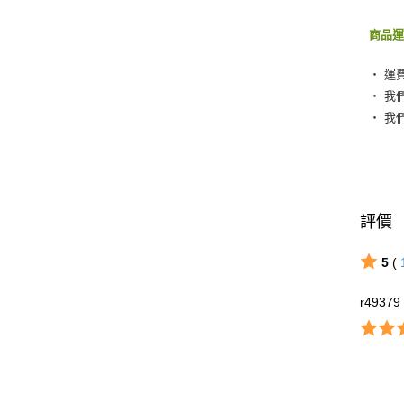
商品
‧ 運
‧ 我
‧ 我
評價
5
(
r49379