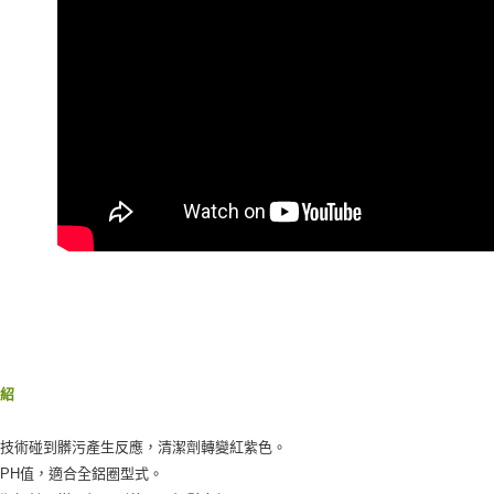
付客戶支
每筆NT$5
【注意事
宅配(快速
１．透過由
交易，需
每筆NT$1
求債權轉
２．關於
宅配(外島)
https://aft
每筆NT$3
３．未成
「AFTE
付款後門
任。
４．使用「
免運費
即時審查
結果請求
國際宅配-
５．嚴禁
形，恩沛
動。
介紹
變技術碰到髒污產生反應，清潔劑轉變紅紫色。
PH值，適合全鋁圈型式。