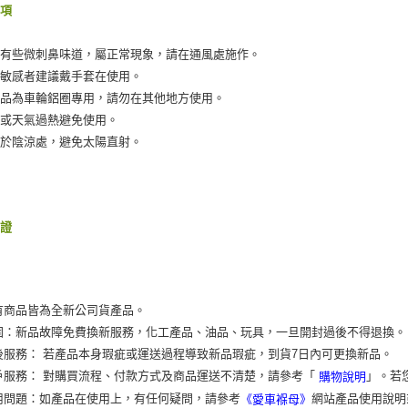
事項
劑有些微刺鼻味道，屬正常現象，請在通風處施作。
膚敏感者建議戴手套在使用。
產品為車輪鋁圈專用，請勿在其他地方使用。
圈或天氣過熱避免使用。
放於陰涼處，避免太陽直射。
保證
有商品皆為全新公司貨產品。
固：新品故障免費換新服務，化工產品、油品、玩具，一旦開封過後不得退換。
後服務： 若產品本身瑕疵或運送過程導致新品瑕疵，到貨7日內可更換新品。
戶服務： 對購買流程、付款方式及商品運送不清楚，請參考「
」。若
購物說明
用問題：如產品在使用上，有任何疑問，請參考
網站產品使用說明
《愛車褓母》