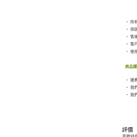
‧ 所
‧ 保
‧ 售
‧ 客
‧ 使
商品
‧ 運
‧ 我
‧ 我
評價
喜歡這