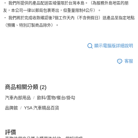
‧ 我們所提供的產品配送區域僅限於台灣本島。（為服務外島地區的朋
友，本公司一律以郵局包裹寄出，但重量限制4公斤）。
‧ 我們將於完成收款確認後7個工作天內（不含例假日）送產品至指定地點
（預購、特別訂製商品除外）。
顯示電腦版詳細說明
客服
商品相關分類 (2)
汽車內部用品
飲料/置物/餐台/掛勾
品牌館
YSA 汽車精品百貨
評價