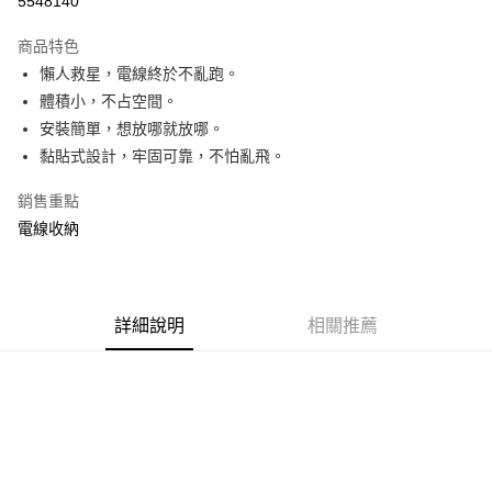
5548140
3 期 0 利率 每期
NT$46
21家銀行
商品特色
合作金庫商業銀行
第一商業銀行
超商取貨付款
懶人救星，電線終於不亂跑。
華南商業銀行
彰化商業銀行
體積小，不占空間。
LINE Pay
上海商業儲蓄銀行
台北富邦商業銀行
國泰世華商業銀行
兆豐國際商業銀行
安裝簡單，想放哪就放哪。
Apple Pay
臺灣中小企業銀行
台中商業銀行
黏貼式設計，牢固可靠，不怕亂飛。
匯豐（台灣）商業銀行
華泰商業銀行
街口支付
聯邦商業銀行
遠東國際商業銀行
銷售重點
元大商業銀行
永豐商業銀行
悠遊付
電線收納
玉山商業銀行
星展（台灣）商業銀行
台新國際商業銀行
中國信託商業銀行
Google Pay
台灣樂天信用卡公司
AFTEE先享後付
詳細說明
相關推薦
相關說明
【關於「AFTEE先享後付」】
ATM付款
AFTEE先享後付是「在收到商品之後才付款」的支付方式。 讓您購物簡單
便利好安心！
１．簡單：不需註冊會員、不需綁卡、不需儲值。
運送方式
２．便利：只要手機號碼，簡訊認證，即可結帳。
３．安心：先確認商品／服務後，再付款。
全家付款取貨