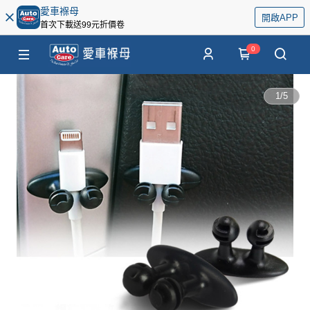
愛車褓母
開啟APP
首次下載送99元折價卷
0
1
/
5