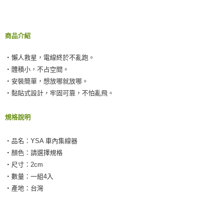
每筆NT$60，滿NT$490(含以上)免運費
【「AFTEE先享後付」結帳流程】
１．於結帳方式選擇「AFTEE先享後付」後，將跳轉至「AFTEE先享後付」
付款後全家取貨
結帳頁面，進行簡訊認證並確認金額後，即可完成結帳。
２．訂單成立數日內，您將收到繳費通知簡訊。
每筆NT$55，滿NT$490(含以上)免運費
商品介紹
３．收到繳費通知簡訊後14天內，點擊此簡訊中的連結，可透過四大超商／
ATM／網路銀行／等多元方式進行付款，方視為交易完成。
離島取貨加價40元
※ 請注意：結帳手續完成當下不需立刻繳費，但若您需要取消訂單，請聯絡
‧懶人救星，電線終於不亂跑。
每筆NT$60，滿NT$800(含以上)免運費
購買商品的店家。未經商家同意取消之訂單仍視為有效，需透過AFTEE先享
‧體積小，不占空間。
後付繳納相關費用。
‧安裝簡單，想放哪就放哪。
離島取貨加價40
※ 交易是否成功請以「AFTEE先享後付 」之結帳頁面顯示為準，若有關於
是否繳費成功／繳費後需取消欲退款等相關疑問，請聯繫「AFTEE先享後付
‧黏貼式設計，牢固可靠，不怕亂飛。
每筆NT$55，滿NT$800(含以上)免運費
客戶支援中心」
https://netprotections.freshdesk.com/support/home
宅配(快速到貨)
規格說明
【注意事項】
１．透過由恩沛科技股份有限公司提供之「AFTEE先享後付」服務完成之交
每筆NT$100，滿NT$1,200(含以上)免運費
易，需依本服務之必要範圍內提供個人資料，並將交易相關給付款項請求債
‧品名：YSA 車內集線器
權轉讓予恩沛科技股份有限公司。
宅配(外島)
‧顏色：請選擇規格
２．關於個人資料處理事宜，請瀏覽以下網址：
每筆NT$300
https://aftee.tw/terms/#terms3
‧尺寸：2cm
３．未成年的使用者請事先徵得法定代理人或監護人之同意方可使用
‧數量：一組4入
付款後門市自取
「AFTEE先享後付」，若未經同意申辦者引起之損失，本公司不負相關責
‧產地：台灣
任。
免運費
４．使用「AFTEE先享後付」時，將依據個別帳號之用戶狀況，依本公司即
時審查核予不同之上限額度；若仍有額度不足之情形，本公司將視審查結果
國際宅配-直送海外
查看運費
請求用戶進行身份認證。