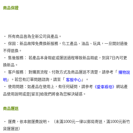
５．嚴禁一人註冊多個帳號或使用他人資訊註冊。若發現惡意使用之情形，
恩沛科技股份有限公司將有權停止該用戶之使用額度並採取法律行動。
商品保證
‧ 所有商品皆為全新公司貨產品。
‧ 保固：新品故障免費換新服務，化工產品、油品、玩具，一旦開封過後
不得退換。
‧ 售後服務： 若產品本身瑕疵或運送過程導致新品瑕疵，到貨7日內可更
換新品。
‧ 客戶服務： 對購買流程、付款方式及商品運送不清楚，請參考「
購物說
」。若您有訂單問題諮詢，請至「
」。
明
客服中心
‧ 使用問題：如產品在使用上，有任何疑問，請參考
網站產
《愛車褓母》
品使用說明或是[留言]給我們將會為您解決疑惑。
商品運送
‧ 運費，依本館運費說明。 （未滿1000元一律以郵局寄送，滿1000元新竹
貨運運送）