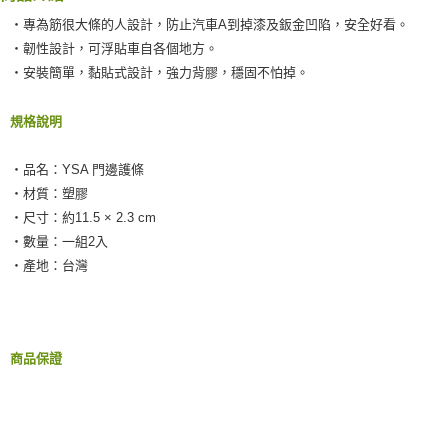
２．訂單成立數日內，您將收到繳費通知簡訊。
每筆NT$55，滿NT$490(含以上)免運費
３．收到繳費通知簡訊後14天內，點擊此簡訊中的連結，可透過四大超商／
‧專為筋很大條的人設計，防止汽車A到掉漆及鈑金凹陷，安全好看。
ATM／網路銀行／等多元方式進行付款，方視為交易完成。
離島取貨加價40元
‧韌性設計，可浮貼車自各個地方。
※ 請注意：結帳手續完成當下不需立刻繳費，但若您需要取消訂單，請聯絡
‧安裝簡單，黏貼式設計，強力背膠，穩固不怕掉。
每筆NT$60，滿NT$800(含以上)免運費
購買商品的店家。未經商家同意取消之訂單仍視為有效，需透過AFTEE先享
後付繳納相關費用。
離島取貨加價40
※ 交易是否成功請以「AFTEE先享後付 」之結帳頁面顯示為準，若有關於
規格說明
是否繳費成功／繳費後需取消欲退款等相關疑問，請聯繫「AFTEE先享後付
每筆NT$55，滿NT$800(含以上)免運費
客戶支援中心」
https://netprotections.freshdesk.com/support/home
‧品名：YSA 門邊護條
宅配(快速到貨)
【注意事項】
‧材質：塑膠
１．透過由恩沛科技股份有限公司提供之「AFTEE先享後付」服務完成之交
每筆NT$100，滿NT$1,200(含以上)免運費
‧尺寸：約11.5 × 2.3 cm
易，需依本服務之必要範圍內提供個人資料，並將交易相關給付款項請求債
權轉讓予恩沛科技股份有限公司。
宅配(外島)
‧數量：一組2入
２．關於個人資料處理事宜，請瀏覽以下網址：
‧產地：台灣
每筆NT$300
https://aftee.tw/terms/#terms3
３．未成年的使用者請事先徵得法定代理人或監護人之同意方可使用
付款後門市自取
「AFTEE先享後付」，若未經同意申辦者引起之損失，本公司不負相關責
任。
免運費
４．使用「AFTEE先享後付」時，將依據個別帳號之用戶狀況，依本公司即
商品保證
時審查核予不同之上限額度；若仍有額度不足之情形，本公司將視審查結果
國際宅配-直送海外
查看運費
請求用戶進行身份認證。
５．嚴禁一人註冊多個帳號或使用他人資訊註冊。若發現惡意使用之情形，
恩沛科技股份有限公司將有權停止該用戶之使用額度並採取法律行動。