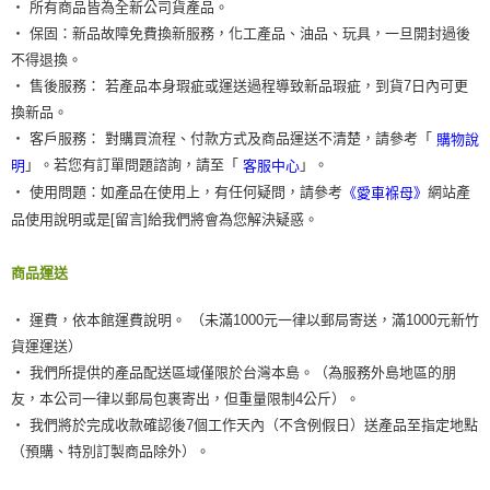
‧ 所有商品皆為全新公司貨產品。
‧ 保固：新品故障免費換新服務，化工產品、油品、玩具，一旦開封過後
不得退換。
‧ 售後服務： 若產品本身瑕疵或運送過程導致新品瑕疵，到貨7日內可更
換新品。
‧ 客戶服務： 對購買流程、付款方式及商品運送不清楚，請參考「
購物說
」。若您有訂單問題諮詢，請至「
」。
明
客服中心
‧ 使用問題：如產品在使用上，有任何疑問，請參考
網站產
《愛車褓母》
品使用說明或是[留言]給我們將會為您解決疑惑。
商品運送
‧ 運費，依本館運費說明。 （未滿1000元一律以郵局寄送，滿1000元新竹
貨運運送）
‧ 我們所提供的產品配送區域僅限於台灣本島。（為服務外島地區的朋
友，本公司一律以郵局包裹寄出，但重量限制4公斤）。
‧ 我們將於完成收款確認後7個工作天內（不含例假日）送產品至指定地點
（預購、特別訂製商品除外）。