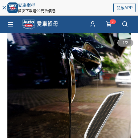
愛車褓母
開啟APP
首次下載送99元折價卷
0
1
/
2