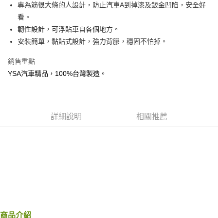
超商取貨付款
專為筋很大條的人設計，防止汽車A到掉漆及鈑金凹陷，安全好
華南商業銀行
彰化商業銀行
看。
LINE Pay
上海商業儲蓄銀行
台北富邦商業銀行
國泰世華商業銀行
兆豐國際商業銀行
韌性設計，可浮貼車自各個地方。
Apple Pay
臺灣中小企業銀行
台中商業銀行
安裝簡單，黏貼式設計，強力背膠，穩固不怕掉。
匯豐（台灣）商業銀行
華泰商業銀行
街口支付
聯邦商業銀行
遠東國際商業銀行
銷售重點
元大商業銀行
永豐商業銀行
悠遊付
YSA汽車精品，100%台灣製造。
玉山商業銀行
星展（台灣）商業銀行
台新國際商業銀行
中國信託商業銀行
Google Pay
台灣樂天信用卡公司
AFTEE先享後付
詳細說明
相關推薦
相關說明
【關於「AFTEE先享後付」】
ATM付款
AFTEE先享後付是「在收到商品之後才付款」的支付方式。 讓您購物簡單
便利好安心！
１．簡單：不需註冊會員、不需綁卡、不需儲值。
運送方式
２．便利：只要手機號碼，簡訊認證，即可結帳。
３．安心：先確認商品／服務後，再付款。
全家付款取貨
每筆NT$60，滿NT$490(含以上)免運費
【「AFTEE先享後付」結帳流程】
１．於結帳方式選擇「AFTEE先享後付」後，將跳轉至「AFTEE先享後付」
付款後全家取貨
結帳頁面，進行簡訊認證並確認金額後，即可完成結帳。
商品介紹