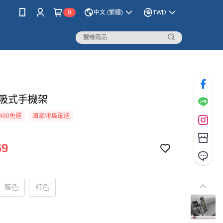
0
中文 (繁體)
TWD
磁吸式手機架
490免運
國家/地區配送
69
藍色
紅色