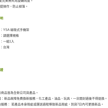
0度完美無死角旋轉角度。
是否繳費成
離島取貨加
付客戶支
手提操作，防止掉落。
每筆NT$5
【注意事
宅配(快速
說明
１．透過由
交易，需
每筆NT$1
求債權轉
：YSA 磁吸式手機架
２．關於
宅配(外島)
色：請選擇規格
https://aft
每筆NT$3
３．未成
：一組1入
「AFTE
地：台灣
付款後門
任。
４．使用「
免運費
即時審查
結果請求
國際宅配-
５．嚴禁
保證
形，恩沛
動。
有商品皆為全新公司貨產品。
固：新品故障免費換新服務，化工產品、油品、玩具，一旦開封過後不得退換。
後服務： 若產品本身瑕疵或運送過程導致新品瑕疵，到貨7日內可更換新品。