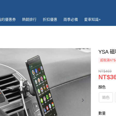
我的優惠券
熱銷排行
折扣優惠
雨季必備
愛車知識+
YSA 
超取滿NT$
NT$469
NT$3
顏色
鉻色
數量