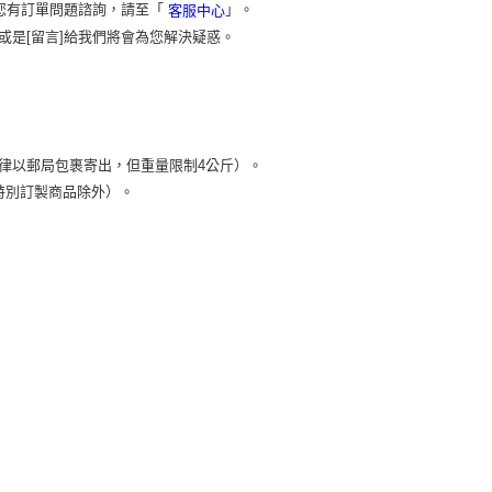
您有訂單問題諮詢，請至「
」。
客服中心
或是[留言]給我們將會為您解決疑惑。
）
律以郵局包裹寄出，但重量限制4公斤）。
特別訂製商品除外）。