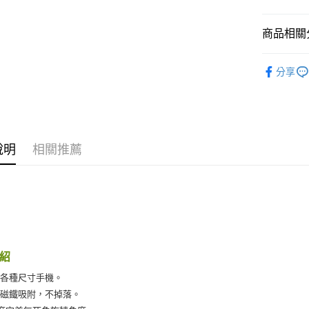
聯邦商
元大商
悠遊付
玉山商
商品相關分
台新國
Google Pa
台灣樂
汽車內部
AFTEE先
分享
品牌館
相關說明
【關於「A
ATM付款
AFTEE
便利好安
１．簡單
說明
相關推薦
２．便利
運送方式
３．安心
全家付款
【「AFT
每筆NT$6
１．於結帳
付」結帳
付款後全
２．訂單
３．收到繳
每筆NT$5
／ATM／
紹
※ 請注意
離島取貨加
絡購買商品
用各種尺寸手機。
先享後付
每筆NT$6
強磁鐵吸附，不掉落。
※ 交易是