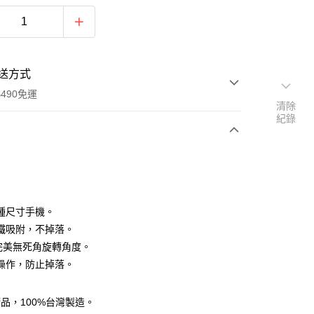
送方式
490免運
清除
紀錄
次付款
期付款
0 利率 每期
NT$123
21家銀行
種尺寸手機。
庫商業銀行
第一商業銀行
鐵吸附，不掉落。
付款
業銀行
彰化商業銀行
度完美無死角旋轉角度。
業儲蓄銀行
台北富邦商業銀行
操作，防止掉落。
華商業銀行
兆豐國際商業銀行
小企業銀行
台中商業銀行
台灣）商業銀行
華泰商業銀行
精品，100%台灣製造。