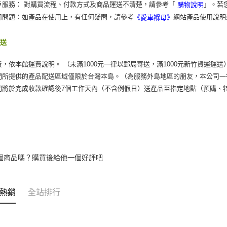
戶服務： 對購買流程、付款方式及商品運送不清楚，請參考「
」。若
購物說明
用問題：如產品在使用上，有任何疑問，請參考
網站產品使用說明
《愛車褓母》
運送
費，依本館運費說明。 （未滿1000元一律以郵局寄送，滿1000元新竹貨運運送
們所提供的產品配送區域僅限於台灣本島。（為服務外島地區的朋友，本公司一
們將於完成收款確認後7個工作天內（不含例假日）送產品至指定地點（預購、
個商品嗎？購買後給他一個好評吧
熱銷
全站排行