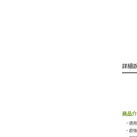
詳細
商品介
‧適
‧超