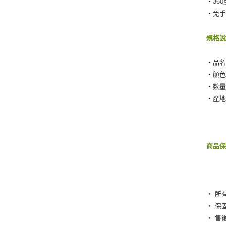
‧36
‧免
規格
‧品名
‧顏
‧數量
‧產
商品
‧ 所
‧ 保
‧ 售