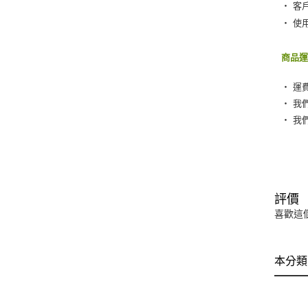
‧ 客
‧ 使
商品
‧ 運
‧ 我
‧ 我
評價
喜歡這
本分類