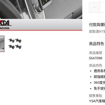
付款與運
超取滿NT$
付款方式
商品特色
信用卡一
商品編號
5547098
信用卡分
商品特色
3 期 
適用各
合作金
超強磁
超商取貨
華南商
360
LINE Pay
上海商
免手提
國泰世
Apple Pay
銷售重點
臺灣中
匯豐（
YSA汽車
街口支付