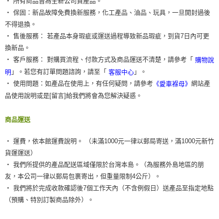
‧ 所有商品皆為全新公司貨產品。
‧ 保固：新品故障免費換新服務，化工產品、油品、玩具，一旦開封過後
不得退換。
‧ 售後服務： 若產品本身瑕疵或運送過程導致新品瑕疵，到貨7日內可更
換新品。
‧ 客戶服務： 對購買流程、付款方式及商品運送不清楚，請參考「
購物說
」。若您有訂單問題諮詢，請至「
」。
明
客服中心
‧ 使用問題：如產品在使用上，有任何疑問，請參考
網站產
《愛車褓母》
品使用說明或是[留言]給我們將會為您解決疑惑。
商品運送
‧ 運費，依本館運費說明。 （未滿1000元一律以郵局寄送，滿1000元新竹
貨運運送）
‧ 我們所提供的產品配送區域僅限於台灣本島。（為服務外島地區的朋
友，本公司一律以郵局包裹寄出，但重量限制4公斤）。
‧ 我們將於完成收款確認後7個工作天內（不含例假日）送產品至指定地點
（預購、特別訂製商品除外）。