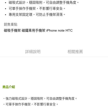
超商取貨付款
磁吸式設計，穩固吸附，可自由調整手機角度。
華南商業銀行
彰化商業銀行
可單手操作手機架，不影響行車安全。
LINE Pay
上海商業儲蓄銀行
台北富邦商業銀行
國泰世華商業銀行
兆豐國際商業銀行
專用支架固定環，可防止手機架滑落。
Apple Pay
臺灣中小企業銀行
台中商業銀行
銷售重點
匯豐（台灣）商業銀行
華泰商業銀行
街口支付
聯邦商業銀行
遠東國際商業銀行
磁吸手機架 磁鐵車用手機架 iPhone note HTC
元大商業銀行
永豐商業銀行
悠遊付
玉山商業銀行
星展（台灣）商業銀行
台新國際商業銀行
中國信託商業銀行
Google Pay
台灣樂天信用卡公司
詳細說明
相關推薦
AFTEE先享後付
相關說明
【關於「AFTEE先享後付」】
ATM付款
AFTEE先享後付是「在收到商品之後才付款」的支付方式。 讓您購物簡單
便利好安心！
１．簡單：不需註冊會員、不需綁卡、不需儲值。
運送方式
２．便利：只要手機號碼，簡訊認證，即可結帳。
商品介紹
３．安心：先確認商品／服務後，再付款。
全家付款取貨
每筆NT$60，滿NT$490(含以上)免運費
【「AFTEE先享後付」結帳流程】
‧強力磁吸式設計，穩固吸附，可自由調整手機角度。
１．於結帳方式選擇「AFTEE先享後付」後，將跳轉至「AFTEE先享後付」
付款後全家取貨
‧可單手操作手機架，不影響行車安全。
結帳頁面，進行簡訊認證並確認金額後，即可完成結帳。