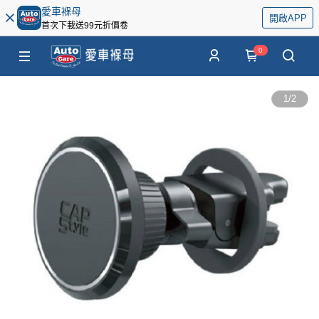
愛車褓母
開啟APP
首次下載送99元折價卷
0
1
/
2