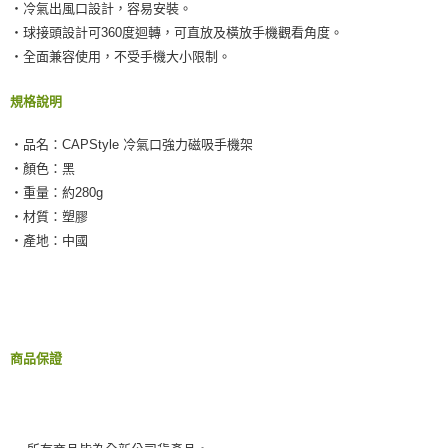
２．訂單成立數日內，您將收到繳費通知簡訊。
‧冷氣出風口設計，容易安裝。
每筆NT$55，滿NT$490(含以上)免運費
３．收到繳費通知簡訊後14天內，點擊此簡訊中的連結，可透過四大超商／
‧球接頭設計可360度迴轉，可直放及橫放手機觀看角度。
ATM／網路銀行／等多元方式進行付款，方視為交易完成。
離島取貨加價40元
‧全面兼容使用，不受手機大小限制。
※ 請注意：結帳手續完成當下不需立刻繳費，但若您需要取消訂單，請聯絡
每筆NT$60，滿NT$800(含以上)免運費
購買商品的店家。未經商家同意取消之訂單仍視為有效，需透過AFTEE先享
後付繳納相關費用。
規格說明
離島取貨加價40
※ 交易是否成功請以「AFTEE先享後付 」之結帳頁面顯示為準，若有關於
是否繳費成功／繳費後需取消欲退款等相關疑問，請聯繫「AFTEE先享後付
每筆NT$55，滿NT$800(含以上)免運費
‧品名：CAPStyle 冷氣口強力磁吸手機架
客戶支援中心」
https://netprotections.freshdesk.com/support/home
‧顏色：黑
宅配(快速到貨)
【注意事項】
‧重量：約280g
１．透過由恩沛科技股份有限公司提供之「AFTEE先享後付」服務完成之交
每筆NT$100，滿NT$1,200(含以上)免運費
‧材質：塑膠
易，需依本服務之必要範圍內提供個人資料，並將交易相關給付款項請求債
權轉讓予恩沛科技股份有限公司。
宅配(外島)
‧產地：中國
２．關於個人資料處理事宜，請瀏覽以下網址：
每筆NT$300
https://aftee.tw/terms/#terms3
３．未成年的使用者請事先徵得法定代理人或監護人之同意方可使用
付款後門市自取
「AFTEE先享後付」，若未經同意申辦者引起之損失，本公司不負相關責
任。
免運費
４．使用「AFTEE先享後付」時，將依據個別帳號之用戶狀況，依本公司即
商品保證
時審查核予不同之上限額度；若仍有額度不足之情形，本公司將視審查結果
國際宅配-直送海外
查看運費
請求用戶進行身份認證。
５．嚴禁一人註冊多個帳號或使用他人資訊註冊。若發現惡意使用之情形，
恩沛科技股份有限公司將有權停止該用戶之使用額度並採取法律行動。