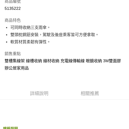
超商取貨付款
商品編號
華南商業銀行
彰化商業銀行
5135222
LINE Pay
上海商業儲蓄銀行
台北富邦商業銀行
國泰世華商業銀行
兆豐國際商業銀行
商品特色
Apple Pay
臺灣中小企業銀行
台中商業銀行
可同時收納三支雨傘。
匯豐（台灣）商業銀行
華泰商業銀行
街口支付
雙頭枕鋼筋安裝，駕駛及後座乘客皆可方便拿取。
聯邦商業銀行
遠東國際商業銀行
元大商業銀行
永豐商業銀行
軟質材質柔韌有彈性。
悠遊付
玉山商業銀行
星展（台灣）商業銀行
台新國際商業銀行
中國信託商業銀行
Google Pay
銷售重點
台灣樂天信用卡公司
雙槽集線架 線槽收納 線材收納 充電線傳輸線 眼鏡收納 3M雙面膠
AFTEE先享後付
辦公居家用品
相關說明
【關於「AFTEE先享後付」】
ATM付款
AFTEE先享後付是「在收到商品之後才付款」的支付方式。 讓您購物簡單
便利好安心！
詳細說明
相關推薦
１．簡單：不需註冊會員、不需綁卡、不需儲值。
運送方式
２．便利：只要手機號碼，簡訊認證，即可結帳。
３．安心：先確認商品／服務後，再付款。
全家付款取貨
每筆NT$60，滿NT$490(含以上)免運費
【「AFTEE先享後付」結帳流程】
１．於結帳方式選擇「AFTEE先享後付」後，將跳轉至「AFTEE先享後付」
付款後全家取貨
結帳頁面，進行簡訊認證並確認金額後，即可完成結帳。
規格說明