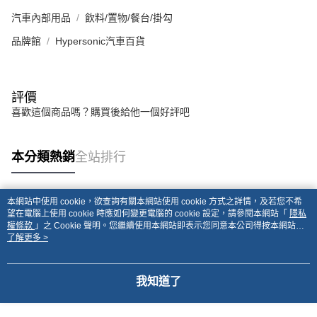
汽車內部用品
飲料/置物/餐台/掛勾
品牌館
Hypersonic汽車百貨
評價
喜歡這個商品嗎？購買後給他一個好評吧
本分類熱銷
全站排行
本網站中使用 cookie，欲查詢有關本網站使用 cookie 方式之詳情，及若您不希
熱門標籤
望在電腦上使用 cookie 時應如何變更電腦的 cookie 設定，請參閱本網站「
隱私
權條款
」之 Cookie 聲明。您繼續使用本網站即表示您同意本公司得按本網站使
用條款之 Cookie 聲明使用 cookie。
了解更多 >
我知道了