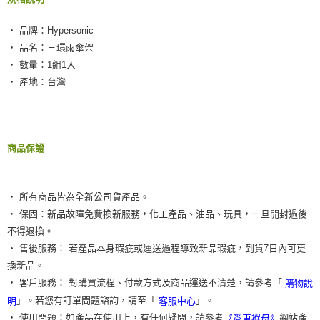
２．訂單成立數日內，您將收到繳費通知簡訊。
每筆NT$55，滿NT$490(含以上)免運費
３．收到繳費通知簡訊後14天內，點擊此簡訊中的連結，可透過四大超商／
ATM／網路銀行／等多元方式進行付款，方視為交易完成。
‧ 品牌：Hypersonic
離島取貨加價40元
※ 請注意：結帳手續完成當下不需立刻繳費，但若您需要取消訂單，請聯絡
‧ 品名：三環雨傘架
每筆NT$60，滿NT$800(含以上)免運費
購買商品的店家。未經商家同意取消之訂單仍視為有效，需透過AFTEE先享
‧ 數量：1組1入
後付繳納相關費用。
離島取貨加價40
※ 交易是否成功請以「AFTEE先享後付 」之結帳頁面顯示為準，若有關於
‧ 產地：台灣
是否繳費成功／繳費後需取消欲退款等相關疑問，請聯繫「AFTEE先享後付
每筆NT$55，滿NT$800(含以上)免運費
客戶支援中心」
https://netprotections.freshdesk.com/support/home
宅配(快速到貨)
【注意事項】
１．透過由恩沛科技股份有限公司提供之「AFTEE先享後付」服務完成之交
每筆NT$100，滿NT$1,200(含以上)免運費
商品保證
易，需依本服務之必要範圍內提供個人資料，並將交易相關給付款項請求債
權轉讓予恩沛科技股份有限公司。
宅配(外島)
２．關於個人資料處理事宜，請瀏覽以下網址：
每筆NT$300
https://aftee.tw/terms/#terms3
‧ 所有商品皆為全新公司貨產品。
３．未成年的使用者請事先徵得法定代理人或監護人之同意方可使用
‧ 保固：新品故障免費換新服務，化工產品、油品、玩具，一旦開封過後
付款後門市自取
「AFTEE先享後付」，若未經同意申辦者引起之損失，本公司不負相關責
不得退換。
任。
免運費
４．使用「AFTEE先享後付」時，將依據個別帳號之用戶狀況，依本公司即
‧ 售後服務： 若產品本身瑕疵或運送過程導致新品瑕疵，到貨7日內可更
時審查核予不同之上限額度；若仍有額度不足之情形，本公司將視審查結果
國際宅配-直送海外
查看運費
換新品。
請求用戶進行身份認證。
‧ 客戶服務： 對購買流程、付款方式及商品運送不清楚，請參考「
購物說
５．嚴禁一人註冊多個帳號或使用他人資訊註冊。若發現惡意使用之情形，
恩沛科技股份有限公司將有權停止該用戶之使用額度並採取法律行動。
」。若您有訂單問題諮詢，請至「
」。
明
客服中心
‧ 使用問題：如產品在使用上，有任何疑問，請參考
網站產
《愛車褓母》