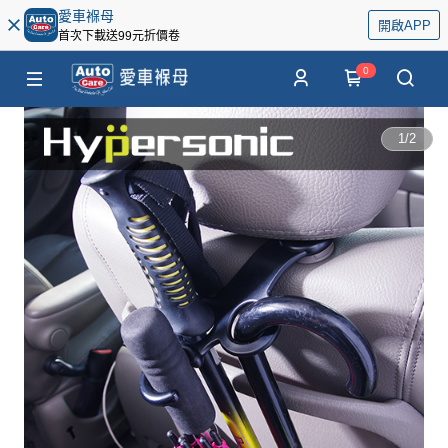
愛車褓母
開啟APP
首次下載送99元折價卷
0
1
/
2