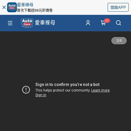
愛車褓母
開啟APP
首次下載送99元折價卷
0
1
/
4