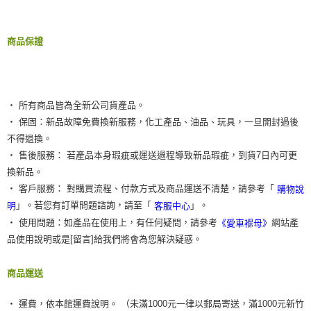
商品保證
‧ 所有商品皆為全新公司貨產品。
‧ 保固：新品故障免費換新服務，化工產品、油品、玩具，一旦開封過後
不得退換。
‧ 售後服務： 若產品本身瑕疵或運送過程導致新品瑕疵，到貨7日內可更
換新品。
‧ 客戶服務： 對購買流程、付款方式及商品運送不清楚，請參考「
購物說
」。若您有訂單問題諮詢，請至「
」。
明
客服中心
‧ 使用問題：如產品在使用上，有任何疑問，請參考
網站產
《愛車褓母》
品使用說明或是[留言]給我們將會為您解決疑惑。
商品運送
‧ 運費，依本館運費說明。 （未滿1000元一律以郵局寄送，滿1000元新竹