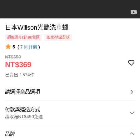
日本Willson光艷洗車蠟
超取滿NT$490免運
國家/地區配送
5
(
7
則評價
)
NT$550
NT$369
已賣出：574件
請選擇商品選項
付款與運送方式
超取滿NT$490免運
付款方式
品牌
信用卡一次付款