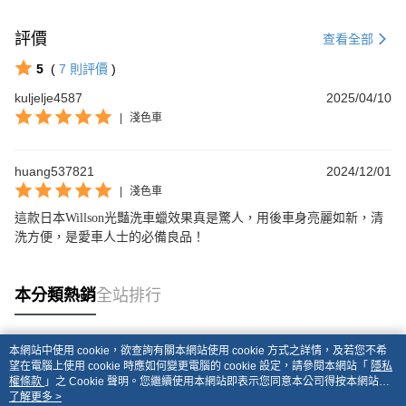
評價
查看全部
5
(
7
則評價
)
kuljelje4587
2025/04/10
|
淺色車
huang537821
2024/12/01
|
淺色車
這款日本Willson光豔洗車蠟效果真是驚人，用後車身亮麗如新，清
洗方便，是愛車人士的必備良品！
本分類熱銷
全站排行
本網站中使用 cookie，欲查詢有關本網站使用 cookie 方式之詳情，及若您不希
熱門標籤
望在電腦上使用 cookie 時應如何變更電腦的 cookie 設定，請參閱本網站「
隱私
權條款
」之 Cookie 聲明。您繼續使用本網站即表示您同意本公司得按本網站使
用條款之 Cookie 聲明使用 cookie。
了解更多 >