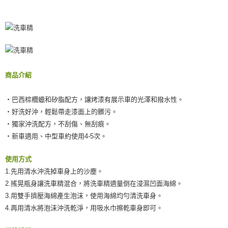
商品介紹
‧巴西棕櫚蠟和矽脂配方，讓烤漆有展示車的光澤和撥水性。
‧好洗好沖，輕鬆帶走漆面上的髒污。
‧獨家沖洗配方，不刮傷、無刮痕。
‧新車適用、中型車約使用4-5次。
使用方式
1.先用清水沖洗掉車身上的沙塵。
2.搖晃瓶身讓洗車精混合，將洗車精適量倒在浸濕凹面海綿。
3.用雙手擠壓海綿產生泡沫，使用海綿均勻清洗車身。
4.再用清水將泡沫沖洗乾淨，用吸水巾擦乾車身即可。