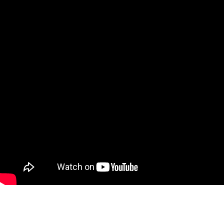
時審查核予不同之上限額度；若仍有額度不足之情形，本公司將視審查結果
國際宅配-直送海外
查看運費
請求用戶進行身份認證。
５．嚴禁一人註冊多個帳號或使用他人資訊註冊。若發現惡意使用之情形，
恩沛科技股份有限公司將有權停止該用戶之使用額度並採取法律行動。