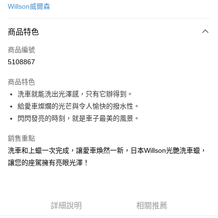
Willson威爾森
信用卡分期付款
3 期 0 利率 每期
NT$123
21家銀行
商品特色
合作金庫商業銀行
第一商業銀行
超商取貨付款
商品編號
華南商業銀行
彰化商業銀行
5108867
LINE Pay
上海商業儲蓄銀行
台北富邦商業銀行
國泰世華商業銀行
兆豐國際商業銀行
商品特色
Apple Pay
臺灣中小企業銀行
台中商業銀行
洗車就能洗出光澤感，只有它辦得到。
匯豐（台灣）商業銀行
華泰商業銀行
街口支付
給愛車燦爛的光芒與令人愉快的撥水性。
聯邦商業銀行
遠東國際商業銀行
元大商業銀行
永豐商業銀行
閃閃發亮的時刻，就是車子最美的風景。
悠遊付
玉山商業銀行
星展（台灣）商業銀行
台新國際商業銀行
中國信託商業銀行
Google Pay
銷售重點
台灣樂天信用卡公司
洗車和上蠟一次完成，讓愛車煥然一新，日本Willson光艷洗車蠟，
AFTEE先享後付
讓您的座駕擁有亮眼光澤！
相關說明
【關於「AFTEE先享後付」】
ATM付款
AFTEE先享後付是「在收到商品之後才付款」的支付方式。 讓您購物簡單
便利好安心！
詳細說明
相關推薦
１．簡單：不需註冊會員、不需綁卡、不需儲值。
運送方式
２．便利：只要手機號碼，簡訊認證，即可結帳。