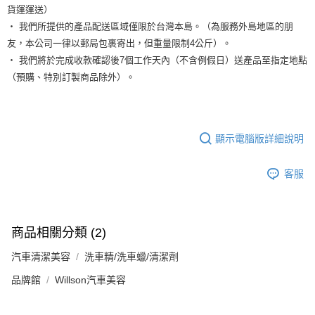
貨運運送）
‧ 我們所提供的產品配送區域僅限於台灣本島。（為服務外島地區的朋
友，本公司一律以郵局包裹寄出，但重量限制4公斤）。
‧ 我們將於完成收款確認後7個工作天內（不含例假日）送產品至指定地點
（預購、特別訂製商品除外）。
顯示電腦版詳細說明
客服
商品相關分類 (2)
汽車清潔美容
洗車精/洗車蠟/清潔劑
品牌館
Willson汽車美容