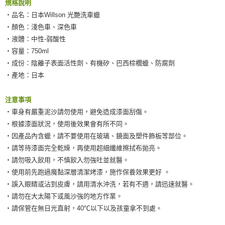
規格說明
‧品名：日本Willson 光艷洗車蠟
‧顏色：淺色車、深色車
‧液體：中性-弱酸性
‧容量：750ml
‧成份：陰離子表面活性劑、有機矽、巴西棕櫚蠟、防腐劑
‧產地：日本
注意事項
‧車身有嚴重泥沙請勿使用，避免造成漆面刮傷。
‧根據漆面狀況，使用後效果會有所不同。
‧因產品內含蠟，請不要使用在玻璃、鏡面及塑件飾板等部位。
‧請等待漆面完全乾燥，再使用超細纖維擦拭布拋亮。
‧請勿吸入飲用，不慎飲入勿強吐並就醫。
‧使用前先跑過魔黏深層清潔烤漆，施作保養效果更好 。
‧誤入眼睛或沾到皮膚，請用清水沖洗，若有不適，請迅速就醫。
‧請勿在大太陽下或風沙強的地方作業。
‧請保管在無日光直射，40℃以下以及孩童拿不到處。