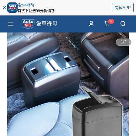
愛車褓母
開啟APP
首次下載送99元折價卷
0
1
/
2