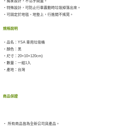
‧獨家設計，不沾手開蓋。
２．訂單成立數日內，您將收到繳費通知簡訊。
每筆NT$55，滿NT$490(含以上)免運費
３．收到繳費通知簡訊後14天內，點擊此簡訊中的連結，可透過四大超商／
‧特殊設計，可防止行車震動時垃圾掉落出來。
ATM／網路銀行／等多元方式進行付款，方視為交易完成。
離島取貨加價40元
‧可固定於地毯、地墊上，行進間不搖晃。
※ 請注意：結帳手續完成當下不需立刻繳費，但若您需要取消訂單，請聯絡
每筆NT$60，滿NT$800(含以上)免運費
購買商品的店家。未經商家同意取消之訂單仍視為有效，需透過AFTEE先享
後付繳納相關費用。
規格說明
離島取貨加價40
※ 交易是否成功請以「AFTEE先享後付 」之結帳頁面顯示為準，若有關於
是否繳費成功／繳費後需取消欲退款等相關疑問，請聯繫「AFTEE先享後付
每筆NT$55，滿NT$800(含以上)免運費
客戶支援中心」
https://netprotections.freshdesk.com/support/home
‧品名：YSA 車用垃圾桶
‧顏色：黑
宅配(快速到貨)
【注意事項】
‧尺寸：20×10×120cm)
１．透過由恩沛科技股份有限公司提供之「AFTEE先享後付」服務完成之交
每筆NT$100，滿NT$1,200(含以上)免運費
易，需依本服務之必要範圍內提供個人資料，並將交易相關給付款項請求債
‧數量：一組1入
權轉讓予恩沛科技股份有限公司。
宅配(外島)
‧產地：台灣
２．關於個人資料處理事宜，請瀏覽以下網址：
每筆NT$300
https://aftee.tw/terms/#terms3
３．未成年的使用者請事先徵得法定代理人或監護人之同意方可使用
付款後門市自取
「AFTEE先享後付」，若未經同意申辦者引起之損失，本公司不負相關責
任。
免運費
商品保證
４．使用「AFTEE先享後付」時，將依據個別帳號之用戶狀況，依本公司即
時審查核予不同之上限額度；若仍有額度不足之情形，本公司將視審查結果
國際宅配-直送海外
查看運費
請求用戶進行身份認證。
５．嚴禁一人註冊多個帳號或使用他人資訊註冊。若發現惡意使用之情形，
恩沛科技股份有限公司將有權停止該用戶之使用額度並採取法律行動。
‧ 所有商品皆為全新公司貨產品。