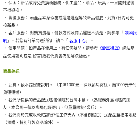
‧ 保固：新品故障免費換新服務，化工產品、油品、玩具，一旦開封過後
不得退換。
‧ 售後服務： 若產品本身瑕疵或運送過程導致新品瑕疵，到貨7日內可更
換新品。
‧ 客戶服務： 對購買流程、付款方式及商品運送不清楚，請參考「
購物說
」。若您有訂單問題諮詢，請至「
」。
明
客服中心
‧ 使用問題：如產品在使用上，有任何疑問，請參考
網站產
《愛車褓母》
品使用說明或是[留言]給我們將會為您解決疑惑。
商品運送
‧ 運費，依本館運費說明。 （未滿1000元一律以郵局寄送，滿1000元新竹
貨運運送）
‧ 我們所提供的產品配送區域僅限於台灣本島。（為服務外島地區的朋
友，本公司一律以郵局包裹寄出，但重量限制4公斤）。
‧ 我們將於完成收款確認後7個工作天內（不含例假日）送產品至指定地點
（預購、特別訂製商品除外）。