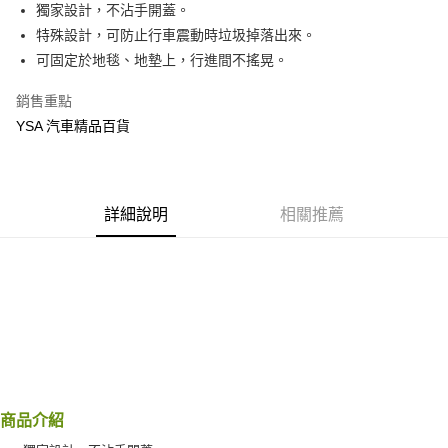
超商取貨付款
獨家設計，不沾手開蓋。
華南商業銀行
彰化商業銀行
特殊設計，可防止行車震動時垃圾掉落出來。
LINE Pay
上海商業儲蓄銀行
台北富邦商業銀行
國泰世華商業銀行
兆豐國際商業銀行
可固定於地毯、地墊上，行進間不搖晃。
Apple Pay
臺灣中小企業銀行
台中商業銀行
銷售重點
匯豐（台灣）商業銀行
華泰商業銀行
街口支付
聯邦商業銀行
遠東國際商業銀行
YSA 汽車精品百貨
元大商業銀行
永豐商業銀行
悠遊付
玉山商業銀行
星展（台灣）商業銀行
台新國際商業銀行
中國信託商業銀行
Google Pay
台灣樂天信用卡公司
詳細說明
相關推薦
AFTEE先享後付
相關說明
【關於「AFTEE先享後付」】
ATM付款
AFTEE先享後付是「在收到商品之後才付款」的支付方式。 讓您購物簡單
便利好安心！
１．簡單：不需註冊會員、不需綁卡、不需儲值。
運送方式
２．便利：只要手機號碼，簡訊認證，即可結帳。
３．安心：先確認商品／服務後，再付款。
全家付款取貨
每筆NT$60，滿NT$490(含以上)免運費
【「AFTEE先享後付」結帳流程】
１．於結帳方式選擇「AFTEE先享後付」後，將跳轉至「AFTEE先享後付」
商品介紹
付款後全家取貨
結帳頁面，進行簡訊認證並確認金額後，即可完成結帳。