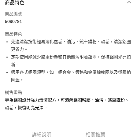
3 期 0 利率 每期
NT$66
21家銀行
商品特色
合作金庫商業銀行
第一商業銀行
超商取貨付款
商品編號
華南商業銀行
彰化商業銀行
5090791
LINE Pay
上海商業儲蓄銀行
台北富邦商業銀行
國泰世華商業銀行
兆豐國際商業銀行
商品特色
Apple Pay
臺灣中小企業銀行
台中商業銀行
先進清潔技術輕易溶化塵垢、油污、煞車鐵粉、頑垢，清潔鋁圈
匯豐（台灣）商業銀行
華泰商業銀行
街口支付
更省力。
聯邦商業銀行
遠東國際商業銀行
元大商業銀行
永豐商業銀行
定期使用能減少煞車粉塵和其他髒污附著鋁圈，保持鋁圈光亮如
悠遊付
玉山商業銀行
星展（台灣）商業銀行
新。
台新國際商業銀行
中國信託商業銀行
Google Pay
適用各式鋁圈類型，如：鋁合金、鍍鉻和金屬線輪圈以及塑膠輪
台灣樂天信用卡公司
圈蓋。
AFTEE先享後付
相關說明
銷售重點
【關於「AFTEE先享後付」】
ATM付款
專為鋁圈設計強力清潔配方，可溶解鋁圈粉塵、油污、煞車鐵粉、
AFTEE先享後付是「在收到商品之後才付款」的支付方式。 讓您購物簡單
便利好安心！
頑垢，恢復明亮光澤。
１．簡單：不需註冊會員、不需綁卡、不需儲值。
運送方式
２．便利：只要手機號碼，簡訊認證，即可結帳。
３．安心：先確認商品／服務後，再付款。
全家付款取貨
每筆NT$60，滿NT$490(含以上)免運費
【「AFTEE先享後付」結帳流程】
詳細說明
相關推薦