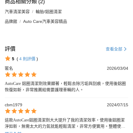
商品相關分類 (2)
汽車清潔美容
輪胎/鋁圈清潔
品牌館
Auto Care汽車美容精品
評價
查看全部
5
(
4
則評價
)
匿名
2026/03/04
AutoCare 鋁圈清潔劑效果顯著，輕鬆去除污垢與刮痕，使用後鋁圈
恢復如新，非常推薦給需要護理車輛的人。
cbm1979
2024/07/15
這款AutoCare鋁圈清潔劑大大提升了我的清潔效率，使用後鋁圈潔
淨如新，無需太大的力氣就能輕鬆清潔，非常方便實用。整體使用
體驗非常滿意，值得推薦！