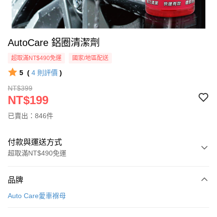
AutoCare 鋁圈清潔劑
超取滿NT$490免運
國家/地區配送
5
(
4
則評價
)
NT$399
NT$199
已賣出：846件
付款與運送方式
超取滿NT$490免運
付款方式
品牌
信用卡一次付款
Auto Care愛車褓母
信用卡分期付款