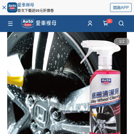
愛車褓母
開啟APP
首次下載送99元折價卷
0
1
/
2