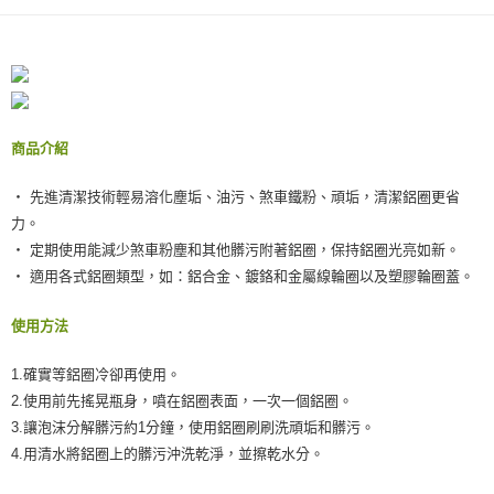
１．於結帳方式選擇「AFTEE先享後付」後，將跳轉至「AFTEE先享後付」
付款後全家取貨
結帳頁面，進行簡訊認證並確認金額後，即可完成結帳。
２．訂單成立數日內，您將收到繳費通知簡訊。
每筆NT$55，滿NT$490(含以上)免運費
３．收到繳費通知簡訊後14天內，點擊此簡訊中的連結，可透過四大超商／
ATM／網路銀行／等多元方式進行付款，方視為交易完成。
離島取貨加價40元
※ 請注意：結帳手續完成當下不需立刻繳費，但若您需要取消訂單，請聯絡
每筆NT$60，滿NT$800(含以上)免運費
購買商品的店家。未經商家同意取消之訂單仍視為有效，需透過AFTEE先享
後付繳納相關費用。
商品介紹
離島取貨加價40
※ 交易是否成功請以「AFTEE先享後付 」之結帳頁面顯示為準，若有關於
是否繳費成功／繳費後需取消欲退款等相關疑問，請聯繫「AFTEE先享後付
‧ 先進清潔技術輕易溶化塵垢、油污、煞車鐵粉、頑垢，清潔鋁圈更省
每筆NT$55，滿NT$800(含以上)免運費
客戶支援中心」
https://netprotections.freshdesk.com/support/home
力。
宅配(快速到貨)
【注意事項】
‧ 定期使用能減少煞車粉塵和其他髒污附著鋁圈，保持鋁圈光亮如新。
１．透過由恩沛科技股份有限公司提供之「AFTEE先享後付」服務完成之交
每筆NT$100，滿NT$1,200(含以上)免運費
‧ 適用各式鋁圈類型，如：鋁合金、鍍鉻和金屬線輪圈以及塑膠輪圈蓋。
易，需依本服務之必要範圍內提供個人資料，並將交易相關給付款項請求債
權轉讓予恩沛科技股份有限公司。
宅配(外島)
使用方法
２．關於個人資料處理事宜，請瀏覽以下網址：
每筆NT$300
https://aftee.tw/terms/#terms3
３．未成年的使用者請事先徵得法定代理人或監護人之同意方可使用
1.確實等鋁圈冷卻再使用。
付款後門市自取
「AFTEE先享後付」，若未經同意申辦者引起之損失，本公司不負相關責
2.使用前先搖晃瓶身，噴在鋁圈表面，一次一個鋁圈。
任。
免運費
４．使用「AFTEE先享後付」時，將依據個別帳號之用戶狀況，依本公司即
3.讓泡沫分解髒污約1分鐘，使用鋁圈刷刷洗頑垢和髒污。
時審查核予不同之上限額度；若仍有額度不足之情形，本公司將視審查結果
國際宅配-直送海外
查看運費
4.用清水將鋁圈上的髒污沖洗乾淨，並擦乾水分。
請求用戶進行身份認證。
５．嚴禁一人註冊多個帳號或使用他人資訊註冊。若發現惡意使用之情形，