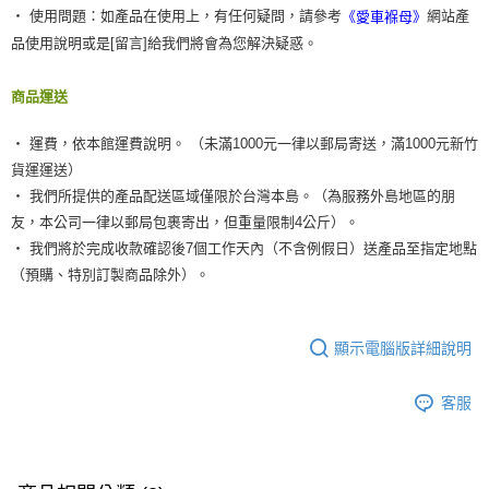
‧ 使用問題：如產品在使用上，有任何疑問，請參考
網站產
《愛車褓母》
品使用說明或是[留言]給我們將會為您解決疑惑。
商品運送
‧ 運費，依本館運費說明。 （未滿1000元一律以郵局寄送，滿1000元新竹
貨運運送）
‧ 我們所提供的產品配送區域僅限於台灣本島。（為服務外島地區的朋
友，本公司一律以郵局包裹寄出，但重量限制4公斤）。
‧ 我們將於完成收款確認後7個工作天內（不含例假日）送產品至指定地點
（預購、特別訂製商品除外）。
顯示電腦版詳細說明
客服