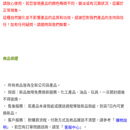
請放心使用，若您發現產品的顏色略微不同、變淡或有沉澱狀況，這屬於
正常現象。
這種自然變化並不影響產品的品質和功效。感謝您對我們產品的支持與信
任！如有任何疑問，請隨時與我們聯繫。
商品保證
‧ 所有商品皆為全新公司貨產品。
‧ 保固：新品故障免費換新服務，化工產品、油品、玩具，一旦開封過後
不得退換。
‧ 售後服務： 若產品本身瑕疵或運送過程導致新品瑕疵，到貨7日內可更
換新品。
‧ 客戶服務： 對購買流程、付款方式及商品運送不清楚，請參考「
購物說
」。若您有訂單問題諮詢，請至「
」。
明
客服中心