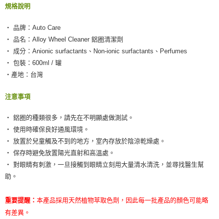
恩沛科技股份有限公司將有權停止該用戶之使用額度並採取法律行動。
規格說明
‧ 品牌：Auto Care
‧ 品名：Alloy Wheel Cleaner 鋁圈清潔劑
‧ 成分：Anionic surfactants、Non-ionic surfactants、Perfumes
‧ 包裝：600ml / 罐
‧產地：台灣
注意事項
‧ 鋁圈的種類很多，請先在不明顯處做測試。
‧ 使用時確保良好通風環境。
‧ 放置於兒童觸及不到的地方，室內存放於陰涼乾燥處。
‧ 保存時避免放置陽光直射和高溫處。
‧ 對眼睛有刺激，一旦接觸到眼睛立刻用大量清水清洗，並尋找醫生幫
助。
重要提醒：
本產品採用天然植物萃取色劑，因此每一批產品的顏色可能略
有差異。