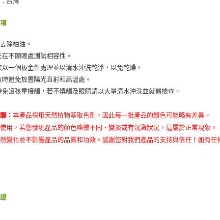
地：台灣
事項
法去除柏油。
先在不顯眼處測試相容性。
次以一個板金件處理並以清水沖洗乾淨，以免乾燥。
放時避免放置陽光直射和高溫處。
避免讓孩童接觸，若不慎觸及眼睛請以大量清水沖洗並就醫檢查。
提醒：
本產品採用天然植物萃取色劑，因此每一批產品的顏色可能略有差異。
心使用，若您發現產品的顏色略微不同、變淡或有沉澱狀況，這屬於正常現象。
自然變化並不影響產品的品質和功效。感謝您對我們產品的支持與信任！如有任
保證