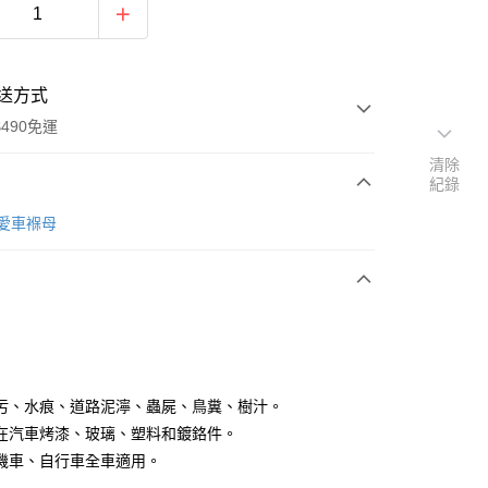
送方式
490免運
清除
紀錄
次付款
re愛車褓母
期付款
0 利率 每期
NT$66
21家銀行
庫商業銀行
第一商業銀行
付款
業銀行
彰化商業銀行
業儲蓄銀行
台北富邦商業銀行
華商業銀行
兆豐國際商業銀行
污、水痕、道路泥濘、蟲屍、鳥糞、樹汁。
小企業銀行
台中商業銀行
在汽車烤漆、玻璃、塑料和鍍鉻件。
台灣）商業銀行
華泰商業銀行
機車、自行車全車適用。
業銀行
遠東國際商業銀行