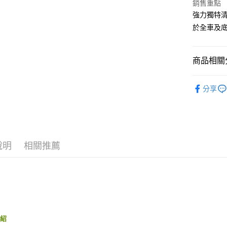
元大商
銷售重點
悠遊付
玉山商
強力獨特
台新國
Google Pa
於全車及
台灣樂
AFTEE先
相關說明
商品相關分
【關於「A
ATM付款
AFTEE
汽車清潔
便利好安
分享
１．簡單
品牌館
２．便利
運送方式
３．安心
汽車清潔
全家付款
【「AFT
每筆NT$6
１．於結帳
說明
相關推薦
付」結帳
付款後全
２．訂單
３．收到繳
每筆NT$5
／ATM／
※ 請注意
離島取貨加
絡購買商品
先享後付
每筆NT$6
※ 交易是
介紹
是否繳費成
離島取貨加