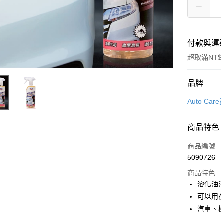
付款與運
超取滿NT$
付款方式
品牌
信用卡一
Auto Ca
信用卡分
商品特色
3 期 
商品編號
合作金
超商取貨
5090726
華南商
LINE Pay
上海商
商品特色
國泰世
溶化油
Apple Pay
臺灣中
可以用
匯豐（
街口支付
汽車、
聯邦商