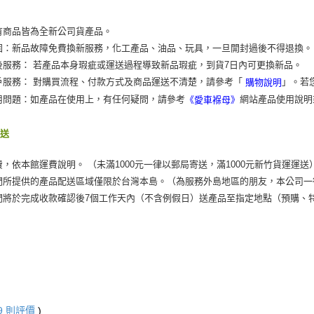
有商品皆為全新公司貨產品。
固：新品故障免費換新服務，化工產品、油品、玩具，一旦開封過後不得退換。
後服務： 若產品本身瑕疵或運送過程導致新品瑕疵，到貨7日內可更換新品。
戶服務： 對購買流程、付款方式及商品運送不清楚，請參考「
」。若
購物說明
用問題：如產品在使用上，有任何疑問，請參考
網站產品使用說明
《愛車褓母》
運送
費，依本館運費說明。 （未滿1000元一律以郵局寄送，滿1000元新竹貨運運送
們所提供的產品配送區域僅限於台灣本島。（為服務外島地區的朋友，本公司一
們將於完成收款確認後7個工作天內（不含例假日）送產品至指定地點（預購、
9
則評價
)