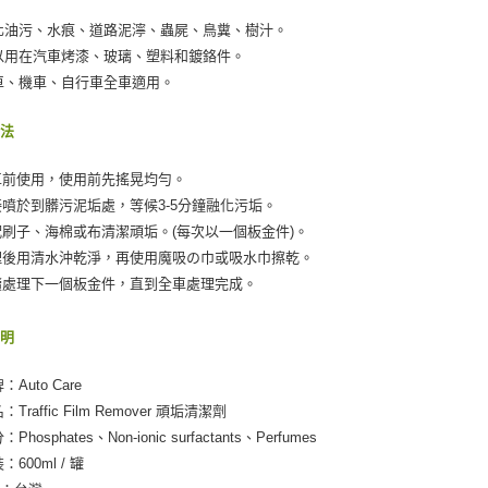
付客戶支
每筆NT$5
化油污、水痕、道路泥濘、蟲屍、鳥糞、樹汁。
【注意事
以用在汽車烤漆、玻璃、塑料和鍍鉻件。
宅配(快速
１．透過由
車、機車、自行車全車適用。
交易，需
每筆NT$1
求債權轉
２．關於
宅配(外島)
方法
https://aft
每筆NT$3
３．未成
洗車前使用，使用前先搖晃均勻。
「AFTE
付款後門
任。
直接噴於到髒污泥垢處，等候3-5分鐘融化污垢。
４．使用「
免運費
搭配刷子、海棉或布清潔頑垢。(每次以一個板金件)。
即時審查
處理後用清水沖乾淨，再使用魔吸の巾或吸水巾擦乾。
結果請求
國際宅配-
５．嚴禁
繼續處理下一個板金件，直到全車處理完成。
形，恩沛
動。
說明
：Auto Care
：Traffic Film Remover 頑垢清潔劑
Phosphates、Non-ionic surfactants、Perfumes
：600ml / 罐