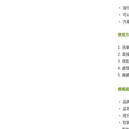
‧ 溶
‧ 可
‧ 汽
使用
1. 
2. 
3. 
4. 
5. 
規格
‧ 品牌
‧ 品名
‧ 成分：
‧ 包裝