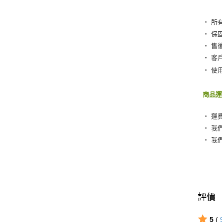
‧ 所
‧ 保
‧ 售
‧ 客
‧ 使
商品
‧ 運
‧ 我
‧ 我
評價
5
(