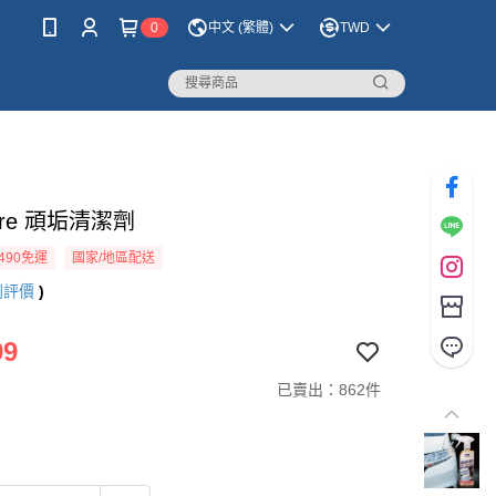
0
中文 (繁體)
TWD
Care 頑垢清潔劑
490免運
國家/地區配送
則評價
)
99
已賣出：862件