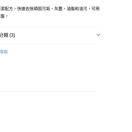
業銀行
永豐商業銀行
業銀行
星展（台灣）商業銀行
清潔配方，快速去除頑固污垢，灰塵，油脂和油污，可用
際商業銀行
中國信託商業銀行
y
底盤。
天信用卡公司
享後付
類 (3)
FTEE先享後付」】
先享後付是「在收到商品之後才付款」的支付方式。 讓您購物簡單
美容
洗車精/洗車蠟/清潔劑
心！
客服
：不需註冊會員、不需綁卡、不需儲值。
Auto Care汽車美容精品
：只要手機號碼，簡訊認證，即可結帳。
：先確認商品／服務後，再付款。
美容
蟲屍/柏油/鐵粉/飛漆
去除蟲屍/鳥糞
取貨
EE先享後付」結帳流程】
0，滿NT$490(含以上)免運費
方式選擇「AFTEE先享後付」後，將跳轉至「AFTEE先享後
頁面，進行簡訊認證並確認金額後，即可完成結帳。
家取貨
成立數日內，您將收到繳費通知簡訊。
費通知簡訊後14天內，點擊此簡訊中的連結，可透過四大超商
5，滿NT$490(含以上)免運費
網路銀行／等多元方式進行付款，方視為交易完成。
：結帳手續完成當下不需立刻繳費，但若您需要取消訂單，請聯
價40元
的店家。未經商家同意取消之訂單仍視為有效，需透過AFTEE
繳納相關費用。
0，滿NT$800(含以上)免運費
否成功請以「AFTEE先享後付 」之結帳頁面顯示為準，若有關於
功／繳費後需取消欲退款等相關疑問，請聯繫「AFTEE先享後
價40