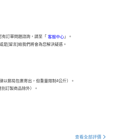
您有訂單問題諮詢，請至「
」。
客服中心
或是[留言]給我們將會為您解決疑惑。
）
律以郵局包裹寄出，但重量限制4公斤）。
特別訂製商品除外）。
查看全部評價