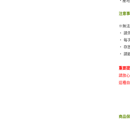
‧產
注意
※無
‧ 請
‧ 每
‧ 存
‧ 請
重要
請放
這種
商品