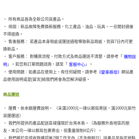
‧ 所有商品皆為全新公司貨產品。
‧ 保固：新品故障免費換新服務，化工產品、油品、玩具，一旦開封過後
不得退換。
‧ 售後服務： 若產品本身瑕疵或運送過程導致新品瑕疵，到貨7日內可更
換新品。
‧ 客戶服務： 對購買流程、付款方式及商品運送不清楚，請參考「
購物說
」。若您有訂單問題諮詢，請至「
」。
明
客服中心
‧ 使用問題：如產品在使用上，有任何疑問，請參考
網站產
《愛車褓母》
品使用說明或是[留言]給我們將會為您解決疑惑。
商品運送
‧ 運費，依本館運費說明。 （未滿1000元一律以郵局寄送，滿1000元新竹
貨運運送）
‧ 我們所提供的產品配送區域僅限於台灣本島。（為服務外島地區的朋
友，本公司一律以郵局包裹寄出，但重量限制4公斤）。
‧ 我們將於完成收款確認後7個工作天內（不含例假日）送產品至指定地點