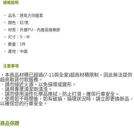
規格說明
‧ 品名：透氣方向盤套
‧ 顏色：紅/黑
‧ 材質：外層PU、內層高級橡膠
‧ 尺寸：S、M
‧ 數量：1件
‧ 產地：中國
注意事項
‧本商品材積已超過(7-11與全家)超商材積限制，因此無法提供
超商取貨付款服務。
．請勿接近火源，以免損壞或變形。
．請用專業清潔劑清洗。
．請勿使用油性化學品擦拭，防止打滑，確保行車安全。
．使用若干時間後，如有破損、損壞狀況時，請立即更換新品，
以確保您的行車安全。
商品保證