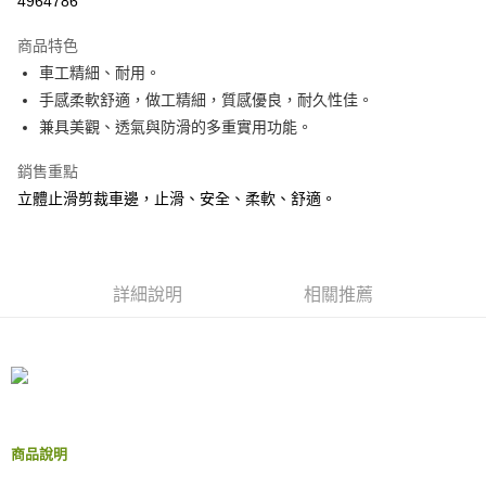
4964786
3 期 0 利率 每期
NT$139
21家銀行
商品特色
合作金庫商業銀行
第一商業銀行
LINE Pay
車工精細、耐用。
華南商業銀行
彰化商業銀行
手感柔軟舒適，做工精細，質感優良，耐久性佳。
Apple Pay
上海商業儲蓄銀行
台北富邦商業銀行
國泰世華商業銀行
兆豐國際商業銀行
兼具美觀、透氣與防滑的多重實用功能。
街口支付
臺灣中小企業銀行
台中商業銀行
銷售重點
匯豐（台灣）商業銀行
華泰商業銀行
悠遊付
聯邦商業銀行
遠東國際商業銀行
立體止滑剪裁車邊，止滑、安全、柔軟、舒適。
元大商業銀行
永豐商業銀行
Google Pay
玉山商業銀行
星展（台灣）商業銀行
台新國際商業銀行
中國信託商業銀行
AFTEE先享後付
台灣樂天信用卡公司
相關說明
詳細說明
相關推薦
【關於「AFTEE先享後付」】
ATM付款
AFTEE先享後付是「在收到商品之後才付款」的支付方式。 讓您購物簡單
便利好安心！
１．簡單：不需註冊會員、不需綁卡、不需儲值。
運送方式
２．便利：只要手機號碼，簡訊認證，即可結帳。
３．安心：先確認商品／服務後，再付款。
宅配(快速到貨)
每筆NT$100，滿NT$1,200(含以上)免運費
【「AFTEE先享後付」結帳流程】
商品說明
１．於結帳方式選擇「AFTEE先享後付」後，將跳轉至「AFTEE先享後付」