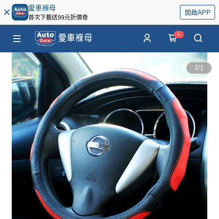
愛車褓母
開啟APP
首次下載送99元折價卷
0
1
/
1