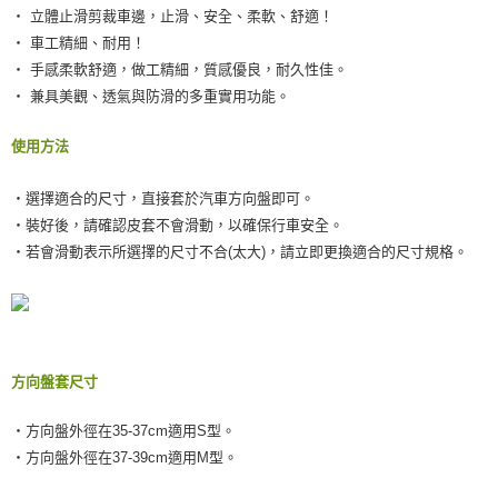
宅配(外島)
結帳頁面，進行簡訊認證並確認金額後，即可完成結帳。
‧ 立體止滑剪裁車邊，止滑、安全、柔軟、舒適！
２．訂單成立數日內，您將收到繳費通知簡訊。
每筆NT$300
‧ 車工精細、耐用！
３．收到繳費通知簡訊後14天內，點擊此簡訊中的連結，可透過四大超商／
ATM／網路銀行／等多元方式進行付款，方視為交易完成。
‧ 手感柔軟舒適，做工精細，質感優良，耐久性佳。
付款後門市自取
※ 請注意：結帳手續完成當下不需立刻繳費，但若您需要取消訂單，請聯絡
‧ 兼具美觀、透氣與防滑的多重實用功能。
免運費
購買商品的店家。未經商家同意取消之訂單仍視為有效，需透過AFTEE先享
後付繳納相關費用。
※ 交易是否成功請以「AFTEE先享後付 」之結帳頁面顯示為準，若有關於
使用方法
是否繳費成功／繳費後需取消欲退款等相關疑問，請聯繫「AFTEE先享後付
客戶支援中心」
https://netprotections.freshdesk.com/support/home
‧選擇適合的尺寸，直接套於汽車方向盤即可。
【注意事項】
‧裝好後，請確認皮套不會滑動，以確保行車安全。
１．透過由恩沛科技股份有限公司提供之「AFTEE先享後付」服務完成之交
‧若會滑動表示所選擇的尺寸不合(太大)，請立即更換適合的尺寸規格。
易，需依本服務之必要範圍內提供個人資料，並將交易相關給付款項請求債
權轉讓予恩沛科技股份有限公司。
２．關於個人資料處理事宜，請瀏覽以下網址：
https://aftee.tw/terms/#terms3
３．未成年的使用者請事先徵得法定代理人或監護人之同意方可使用
「AFTEE先享後付」，若未經同意申辦者引起之損失，本公司不負相關責
方向盤套尺寸
任。
４．使用「AFTEE先享後付」時，將依據個別帳號之用戶狀況，依本公司即
時審查核予不同之上限額度；若仍有額度不足之情形，本公司將視審查結果
‧方向盤外徑在35-37cm適用S型。
請求用戶進行身份認證。
‧方向盤外徑在37-39cm適用M型。
５．嚴禁一人註冊多個帳號或使用他人資訊註冊。若發現惡意使用之情形，
恩沛科技股份有限公司將有權停止該用戶之使用額度並採取法律行動。