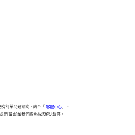
您有訂單問題諮詢，請至「
」。
客服中心
或是[留言]給我們將會為您解決疑惑。