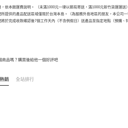
費，依本館運費說明。 （未滿1000元一律以郵局寄送，滿1000元新竹貨運運送
們所提供的產品配送區域僅限於台灣本島。（為服務外島地區的朋友，本公司一
們將於完成收款確認後7個工作天內（不含例假日）送產品至指定地點（預購、
個商品嗎？購買後給他一個好評吧
熱銷
全站排行