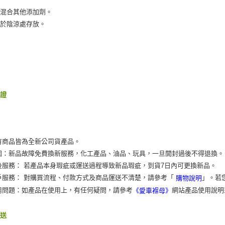
要混合其他添加劑。
置於陰涼處存放。
保證
有商品皆為全新公司貨產品。
固：新品故障免費換新服務，化工產品、油品、玩具，一旦開封過後不得退換。
後服務： 若產品本身瑕疵或運送過程導致新品瑕疵，到貨7日內可更換新品。
戶服務： 對購買流程、付款方式及商品運送不清楚，請參考「
」。若
購物說明
用問題：如產品在使用上，有任何疑問，請參考
網站產品使用說明
《愛車褓母》
運送