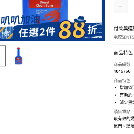
付款與運
宅配滿NT$
付款方式
商品特色
信用卡一
商品編號
4845766
信用卡分
商品特色
3 期 
增加省
合作金
有助於
LINE Pay
華南商
減少黑
Apple Pay
上海商
銷售重點
國泰世
街口支付
最有效的
臺灣中
匯豐（
氣門、燃
悠遊付
聯邦商