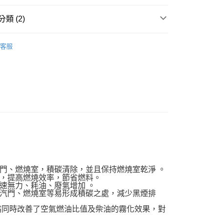
業銀行
永豐商業銀行
y
業銀行
星展（台灣）商業銀行
類 (2)
際商業銀行
中國信託商業銀行
享後付
天信用卡公司
油品
柴油添加劑
客服
FTEE先享後付」】
Quinton Hazell 油品
先享後付是「在收到商品之後才付款」的支付方式。 讓您購物簡單
心！
：不需註冊會員、不需綁卡、不需儲值。
：只要手機號碼，簡訊認證，即可結帳。
：先確認商品／服務後，再付款。
到貨)
EE先享後付」結帳流程】
00，滿NT$1,200(含以上)免運費
方式選擇「AFTEE先享後付」後，將跳轉至「AFTEE先享後
頁面，進行簡訊認證並確認金額後，即可完成結帳。
成立數日內，您將收到繳費通知簡訊。
費通知簡訊後14天內，點擊此簡訊中的連結，可透過四大超商
00
網路銀行／等多元方式進行付款，方視為交易完成。
：結帳手續完成當下不需立刻繳費，但若您需要取消訂單，請聯
市自取
門、燃燒室，積碳清除，並且保持燃燒室乾淨 。
的店家。未經商家同意取消之訂單仍視為有效，需透過AFTEE
能，提高燃燒效率，節省燃料。
繳納相關費用。
速無力、耗油、廢氣增加 。
否成功請以「AFTEE先享後付 」之結帳頁面顯示為準，若有關於
汽門、燃燒室等易形成積碳之處，減少黑煙排
功／繳費後需取消欲退款等相關疑問，請聯繫「AFTEE先享後
援中心」
https://netprotections.freshdesk.com/support/home
嘴同時改善了空氣燃油比值及柴油的霧化效果，對