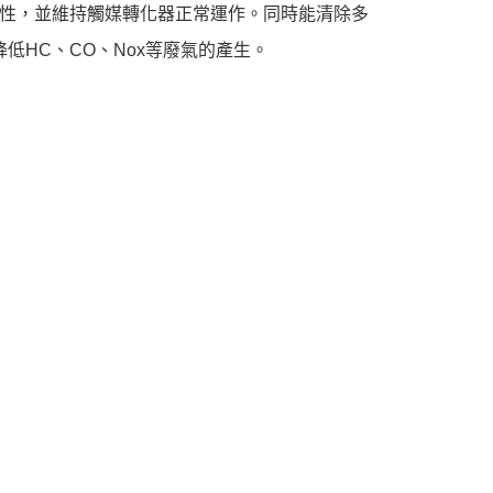
項】
性，並維持觸媒轉化器正常運作。同時能清除多
恩沛科技股份有限公司提供之「AFTEE先享後付」服務完成之
低HC、CO、Nox等廢氣的產生。
依本服務之必要範圍內提供個人資料，並將交易相關給付款項請
讓予恩沛科技股份有限公司。
個人資料處理事宜，請瀏覽以下網址：
ee.tw/terms/#terms3
年的使用者請事先徵得法定代理人或監護人之同意方可使用
E先享後付」，若未經同意申辦者引起之損失，本公司不負相關責
AFTEE先享後付」時，將依據個別帳號之用戶狀況，依本公司
核予不同之上限額度；若仍有額度不足之情形，本公司將視審查
用戶進行身份認證。
一人註冊多個帳號或使用他人資訊註冊。若發現惡意使用之情
科技股份有限公司將有權停止該用戶之使用額度並採取法律行