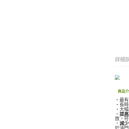
詳細
商品
‧最有
‧長時
‧大幅
‧
提高
放，
‧
減少
於油門