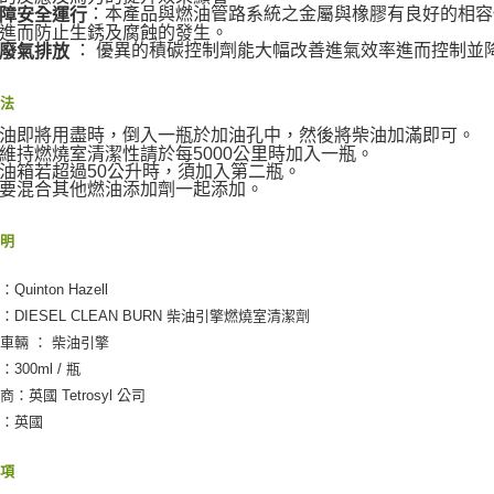
【注意事
：本產品與燃油管路系統之金屬與橡膠有良好的相容
障安全運行
進而防止生銹及腐蝕的發生。
１．透過由
： 優異的積碳控制劑能大幅改善進氣效率進而控制並降
廢氣排放
交易，需
求債權轉
２．關於
方法
https://aft
３．未成
油即將用盡時，倒入一瓶於加油孔中，然後將柴油加滿即可。
「AFTE
維持燃燒室清潔性請於每5000公里時加入一瓶。
油箱若超過50公升時，須加入第二瓶。
任。
要混合其他燃油添加劑一起添加。
４．使用「
即時審查
結果請求
說明
５．嚴禁
形，恩沛
uinton Hazell
動。
：DIESEL CLEAN BURN 柴油引擎燃燒室清潔劑
車輛 ： 柴油引擎
300ml / 瓶
：英國 Tetrosyl 公司
地：英國
事項