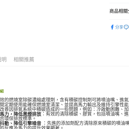
元大商
Google Pa
玉山商
商品相關分
台新國
AFTEE先
台灣樂
汽車保養
相關說明
分享
【關於「A
品牌館
ATM付款
AFTEE
便利好安
１．簡單
２．便利
運送方式
３．安心
說明
相關推薦
宅配(快速
【「AFT
每筆NT$1
１．於結帳
付」結帳
宅配(外島)
２．訂單
３．收到繳
每筆NT$3
／ATM／
介紹
※ 請注意
付款後門
效的燃燒室除碳濃縮處理劑，含有積碳控制劑可將噴油嘴、進氣
絡購買商品
間定期使用能確保燃燒室清潔、並提高馬力輸出及維持引擎性
先享後付
免運費
改善因排氣系統中積碳造成的一些問題，例如：冷啟動困難、加
※ 交易是
：有效的清除積碳、膠質，包括噴油嘴、進
馬力，降低黑煙排放
是否繳費成
符合環保排放標準。
付客戶支
：先進的添加劑配方清除原來積碳的噴油
抖動、降低引擎噪音
的反應及馬力的提升效果顯著。