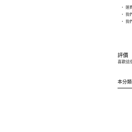
‧ 運
‧ 我
‧ 我
評價
喜歡這
本分類