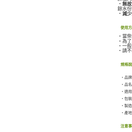
‧
無故
餘水份
‧
減少
使用
‧當柴
‧為了
‧一般
‧請不
規格
‧品牌：Q
‧品名
‧適用
‧包裝：
‧製造商
‧產
注意