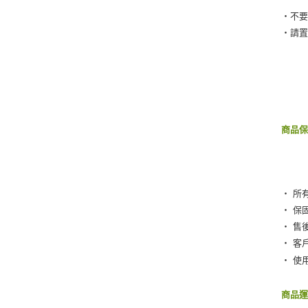
‧不
‧請
商品
‧ 所
‧ 保
‧ 售
‧ 客
‧ 使
商品