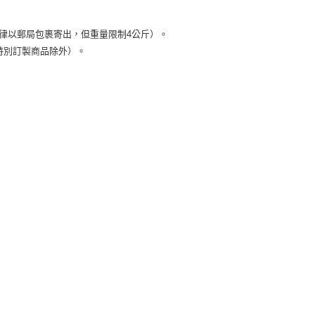
）
律以郵局包裹寄出，但重量限制4公斤）。
特別訂製商品除外）。