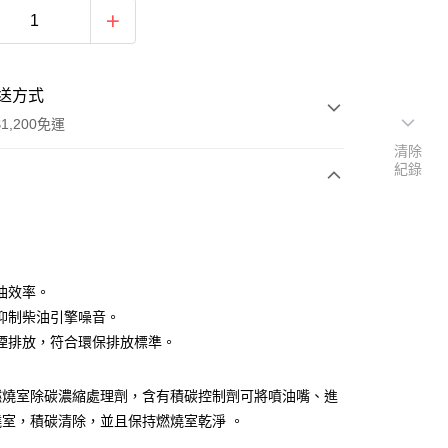
送方式
1,200免運
清除
紀錄
次付款
期付款
0 利率 每期
NT$66
21家銀行
油效率。
庫商業銀行
第一商業銀行
抑制柴油引擎噪音。
業銀行
彰化商業銀行
煙排放，符合環保排放標準。
業儲蓄銀行
台北富邦商業銀行
華商業銀行
兆豐國際商業銀行
燃燒室除碳濃縮處理劑，含有積碳控制劑可將噴油嘴、進
小企業銀行
台中商業銀行
台灣）商業銀行
華泰商業銀行
燒室，積碳清除，並且保持燃燒室乾淨 。
業銀行
遠東國際商業銀行