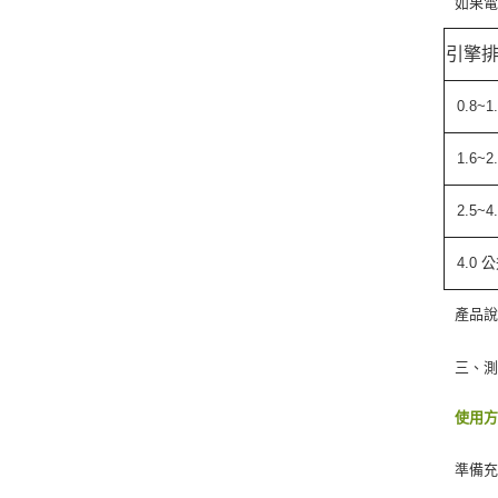
如果
引擎
0.8~
1.6~
2.5~
4.0
產品
三、測
使用
準備