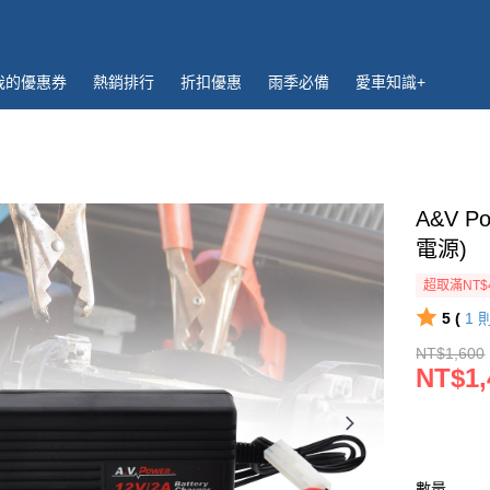
我的優惠券
熱銷排行
折扣優惠
雨季必備
愛車知識+
A&V 
電源)
超取滿NT$
5 (
1
NT$1,600
NT$1,
數量