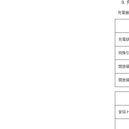
充電
充電
特殊
開放循
開放循
安培-H