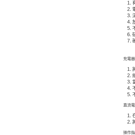
充電
直流
操作