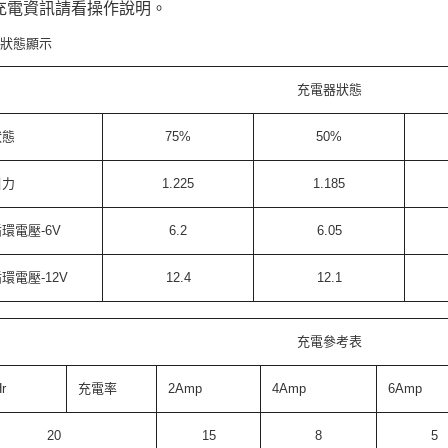
充電資訊請看操作說明。
器狀態顯示
充電器狀態
狀態
75%
50%
引力
1.225
1.185
環電壓-6V
6.2
6.05
環電壓-12V
12.4
12.1
充電參考表
r
充電率
2Amp
4Amp
6Amp
20
15
8
5