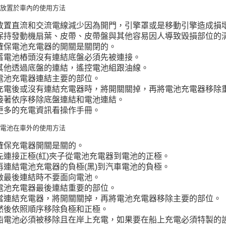
池放置於車內的使用方法
放置直流和交流電線減少因為開門，引擎罩或是移動引擎造成損
保持發動機扇葉、皮帶、皮帶盤與其他容易因人導致毀損部位的
確保電池充電器的開關是關閉的。
蓄電池樁頭沒有連結底盤必須先被連接。
其他透過底盤的連結，遙控電池組跟油線。
電池充電器連結主要的部位。
充電後或沒有連結充電器時，將開關關掉，再將電池充電器移除
接著依序移除底盤連結和電池連結。
更多的充電資訊看操作手冊。
內電池在車外的使用方法
確保充電器開關是關的。
先連接正極(紅)夾子從電池充電器到電池的正極。
再連結電池充電器的負極(黑)到汽車電池的負極。
做最後連結時不要面向電池。
電池充電器最後連結重要的部位。
當連結充電器，將開關關掉，再將電池充電器移除主要的部位。
然後依照順序移除負極和正極。
船電池必須被移除且在岸上充電，如果要在船上充電必須特製的