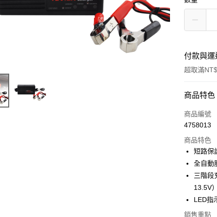
付款與運
超取滿NT$
付款方式
商品特色
信用卡一
商品編號
4758013
信用卡分
商品特色
3 期 
短路保
合作金
全自動
超商取貨
華南商
三階段
LINE Pay
上海商
13.5V
國泰世
LED
Apple Pay
臺灣中
匯豐（
銷售重點