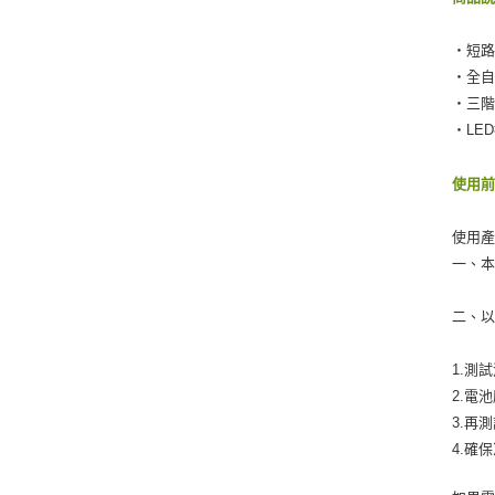
‧短
‧全
‧三階
‧LE
使用
使用產
一、本
二、
1.測
2.電
3.再
4.確