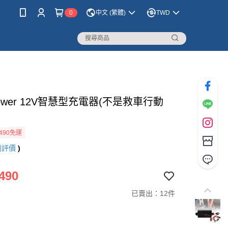
0
中文 (繁體)
TWD
Power 12V智慧型充電器(不是救車行動
490免運
則評價
)
490
已賣出：12件