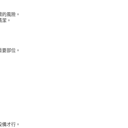
壞的風險。
清潔。
重要部位。
設備才行。