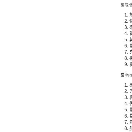
當電
當車