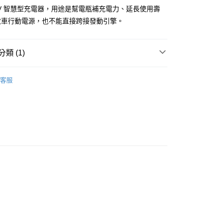
業銀行
遠東國際商業銀行
2V 智慧型充電器，用途是幫電瓶補充電力、延長使用壽
業銀行
永豐商業銀行
救車行動電源，也不能直接跨接發動引擎。
業銀行
星展（台灣）商業銀行
際商業銀行
中國信託商業銀行
y
天信用卡公司
類 (1)
享後付
用品
救車電池/救車線/充電器
FTEE先享後付」】
客服
先享後付是「在收到商品之後才付款」的支付方式。 讓您購物簡單
心！
：不需註冊會員、不需綁卡、不需儲值。
：只要手機號碼，簡訊認證，即可結帳。
：先確認商品／服務後，再付款。
取貨
EE先享後付」結帳流程】
0，滿NT$490(含以上)免運費
方式選擇「AFTEE先享後付」後，將跳轉至「AFTEE先享後
頁面，進行簡訊認證並確認金額後，即可完成結帳。
家取貨
成立數日內，您將收到繳費通知簡訊。
費通知簡訊後14天內，點擊此簡訊中的連結，可透過四大超商
5，滿NT$490(含以上)免運費
網路銀行／等多元方式進行付款，方視為交易完成。
：結帳手續完成當下不需立刻繳費，但若您需要取消訂單，請聯
價40元
的店家。未經商家同意取消之訂單仍視為有效，需透過AFTEE
繳納相關費用。
0，滿NT$800(含以上)免運費
否成功請以「AFTEE先享後付 」之結帳頁面顯示為準，若有關於