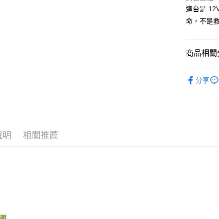
街口支付
聯邦商
這台是 1
元大商
悠遊付
命，不是
玉山商
台新國
Google Pa
台灣樂
商品相關分
AFTEE先
相關說明
行車救援
【關於「A
分享
ATM付款
AFTEE
便利好安
１．簡單
２．便利
運送方式
３．安心
全家付款
說明
相關推薦
【「AFT
每筆NT$6
１．於結帳
付」結帳
付款後全
２．訂單
３．收到繳
每筆NT$5
／ATM／
※ 請注意
離島取貨加
絡購買商品
先享後付
每筆NT$6
※ 交易是
說明