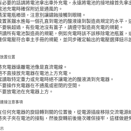
有必要的話請將電池拿出車外充電，永遠將電池的接地線首先拿
電池充電時確保附近是通風的。
清潔電瓶樁頭，注意別讓鏽蝕接觸到眼睛。
放置蒸餾水進每一個孔直到電池的酸液達到製造商規定的水平，
不要裝超過，有些電池沒有蓋子，請遵守製造商充電的規範。
研讀所有電池製造商的規範，例如充電時該不該移除電池瓶蓋，
確保電壓符合車主手冊的規範，並同步確定輸出的電壓選擇鈕示
器放置位置
將充電器遠離電池像是直流電線。
絕不直接放充電器在電池上方充電。
當讀取特定重力或充電時絕不讓電池的酸液滴到充電器。
不要操作充電器在不通風或密閉的空間。
不要放電池在充電器上方。
電連接注意事項
在任何充電器的旋鈕轉到關的位置後，從電源插座移除交流電源
將夾子夾在電池的接點，然後旋轉前後幾次確保接牢，這樣做避
指示