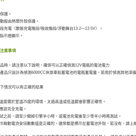
是否繳費成
離島取貨加
付客戶支
每筆NT$5
路保護。
【注意事
自動股由熱塑外殼保護。
宅配(快速
１．透過由
段充電（散裝充電階段/吸收階段/浮動舞台13.2〜13.5V）。
交易，需
每筆NT$1
D指示燈顯示。
求債權轉
２．關於
宅配(外島)
https://aft
前注意事項
每筆NT$3
３．未成
「AFTE
付款後門
任。
品時，請注意以下說明，確保可以正確偵測12V電瓶的電池電力
４．使用「
免運費
產品只設計為偵測6000CC休旅車鉛蓄電池的電瓶蓄電量，若用於偵測其他深
即時審查
結果請求
５．嚴禁
以下情況可以有正確的結果
形，恩沛
動。
試溫度需於室溫25度的環境，太過高溫或低溫都會影響正確性。
池應該完全充電。
測試之前，請至少關掉引擎半小時，或電池充電後至少等半小時再測試。
保冷啟動電流安培數數值是正確的，通常都是標示在蓄電池外殼，若沒有，請上