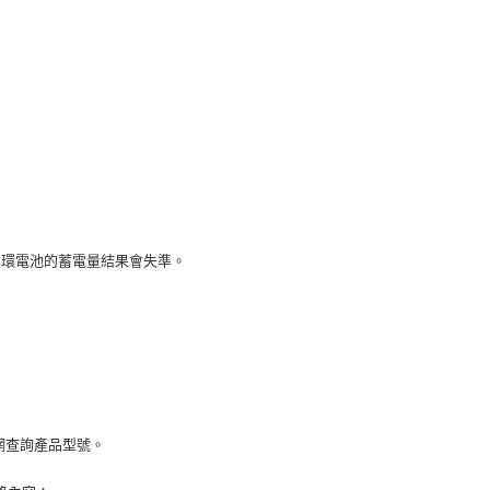
功／繳費後需取消欲退款等相關疑問，請聯繫「AFTEE先享後
價40
援中心」
https://netprotections.freshdesk.com/support/home
5，滿NT$800(含以上)免運費
項】
到貨)
恩沛科技股份有限公司提供之「AFTEE先享後付」服務完成之
依本服務之必要範圍內提供個人資料，並將交易相關給付款項請
00，滿NT$1,200(含以上)免運費
讓予恩沛科技股份有限公司。
個人資料處理事宜，請瀏覽以下網址：
ee.tw/terms/#terms3
00
年的使用者請事先徵得法定代理人或監護人之同意方可使用
E先享後付」，若未經同意申辦者引起之損失，本公司不負相關責
市自取
AFTEE先享後付」時，將依據個別帳號之用戶狀況，依本公司
循環電池的蓄電量結果會失準。
核予不同之上限額度；若仍有額度不足之情形，本公司將視審查
用戶進行身份認證。
一人註冊多個帳號或使用他人資訊註冊。若發現惡意使用之情
科技股份有限公司將有權停止該用戶之使用額度並採取法律行
網查詢產品型號。