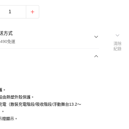
送方式
490免運
清除
紀錄
次付款
期付款
0 利率 每期
NT$496
21家銀行
護。
庫商業銀行
第一商業銀行
股由熱塑外殼保護。
付款
業銀行
彰化商業銀行
充電（散裝充電階段/吸收階段/浮動舞台13.2〜
業儲蓄銀行
台北富邦商業銀行
）。
華商業銀行
兆豐國際商業銀行
指示燈顯示。
小企業銀行
台中商業銀行
台灣）商業銀行
華泰商業銀行