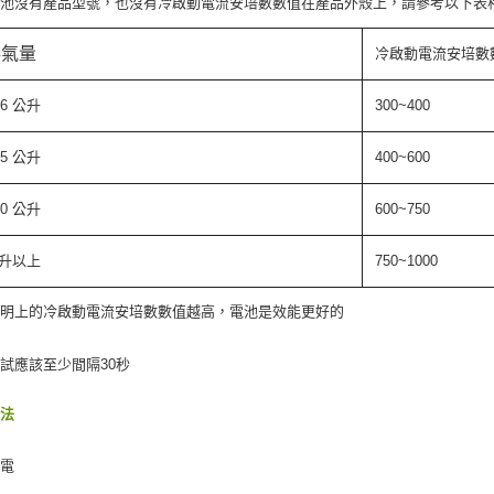
電池沒有產品型號，也沒有冷啟動電流安培數數值在產品外殼上，請參考以下表
排氣量
冷啟動電流安培數
1.6 公升
300~400
2.5 公升
400~600
4.0 公升
600~750
 公升以上
750~1000
說明上的冷啟動電流安培數數值越高，電池是效能更好的
試應該至少間隔30秒
方法
充電