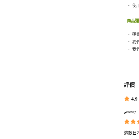
‧ 使
商品
‧ 運
‧ 我
‧ 我
評價
4.9
v*****7
這款日