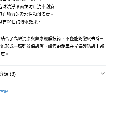
小企業銀行
台中商業銀行
泡沫洗淨漆面並防止洗車刮痕。
台灣）商業銀行
華泰商業銀行
具有強力的潑水性和滑潤度。
業銀行
遠東國際商業銀行
試有60日的潑水效果。
業銀行
永豐商業銀行
業銀行
星展（台灣）商業銀行
際商業銀行
中國信託商業銀行
y
精結合了高效清潔與氟素鍍膜技術，不僅能夠徹底去除車
天信用卡公司
還能形成一層強效保護膜，讓您的愛車在光澤與防護上都
享後付
高度。
FTEE先享後付」】
先享後付是「在收到商品之後才付款」的支付方式。 讓您購物簡單
心！
類 (3)
：不需註冊會員、不需綁卡、不需儲值。
：只要手機號碼，簡訊認證，即可結帳。
美容
洗車精/洗車蠟/清潔劑
：先確認商品／服務後，再付款。
客服
Willson汽車美容
取貨
EE先享後付」結帳流程】
0，滿NT$490(含以上)免運費
方式選擇「AFTEE先享後付」後，將跳轉至「AFTEE先享後
薦
艾邁修
頁面，進行簡訊認證並確認金額後，即可完成結帳。
家取貨
成立數日內，您將收到繳費通知簡訊。
費通知簡訊後14天內，點擊此簡訊中的連結，可透過四大超商
5，滿NT$490(含以上)免運費
網路銀行／等多元方式進行付款，方視為交易完成。
：結帳手續完成當下不需立刻繳費，但若您需要取消訂單，請聯
價40元