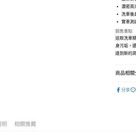
Apple Pay
臺灣中
濃密高
匯豐（
街口支付
洗車後
聯邦商
實車測
元大商
悠遊付
玉山商
銷售重點
台新國
Google Pa
這款洗車
台灣樂
身污垢，
AFTEE先
達到新的
相關說明
【關於「A
ATM付款
AFTEE
便利好安
商品相關分
１．簡單
２．便利
汽車清潔
運送方式
３．安心
分享
品牌館
全家付款
【「AFT
每筆NT$6
１．於結帳
📣網紅推
付」結帳
付款後全
２．訂單
３．收到繳
說明
相關推薦
每筆NT$5
／ATM／
※ 請注意
離島取貨加