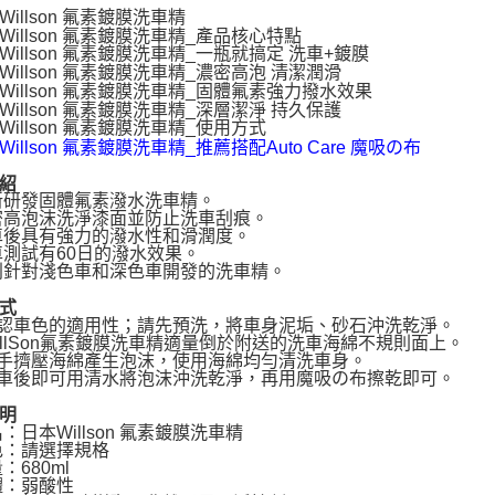
紹
新研發固體氟素潑水洗車精。
密高泡沫洗淨漆面並防止洗車刮痕。
車後具有強力的潑水性和滑潤度。
車測試有60日的潑水效果。
別針對淺色車和深色車開發的洗車精。
式
確認車色的適用性；請先預洗，將車身泥垢、砂石沖洗乾淨。
WillSon氟素鍍膜洗車精適量倒於附送的洗車海綿不規則面上。
雙手擠壓海綿產生泡沫，使用海綿均勻清洗車身。
完車後即可用清水將泡沫沖洗乾淨，再用魔吸の布擦乾即可。
明
名：日本Willson 氟素鍍膜洗車精
色：請選擇規格
：680ml
體：弱酸性