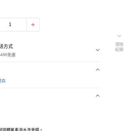
清除
送方式
紀錄
490免運
次付款
威爾森
期付款
0 利率 每期
NT$199
21家銀行
庫商業銀行
第一商業銀行
付款
業銀行
彰化商業銀行
業儲蓄銀行
台北富邦商業銀行
華商業銀行
兆豐國際商業銀行
發固體氟素潑水洗車精。