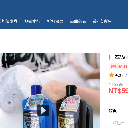
我的優惠券
熱銷排行
折扣優惠
雨季必備
愛車知識+
日本Wi
超取滿NT$
4.9 (
NT$999
NT$5
顏色
深色車