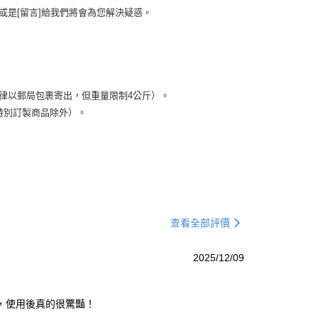
或是[留言]給我們將會為您解決疑惑。
）
律以郵局包裹寄出，但重量限制4公斤）。
特別訂製商品除外）。
查看全部評價
2025/12/09
新，使用後真的很驚豔！