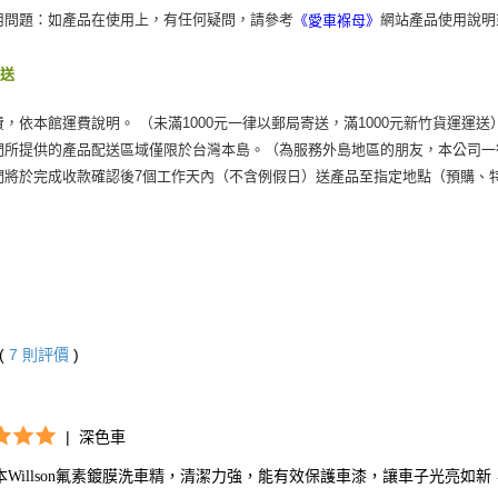
用問題：如產品在使用上，有任何疑問，請參考
網站產品使用說明
《愛車褓母》
運送
費，依本館運費說明。 （未滿1000元一律以郵局寄送，滿1000元新竹貨運運送
們所提供的產品配送區域僅限於台灣本島。（為服務外島地區的朋友，本公司一
們將於完成收款確認後7個工作天內（不含例假日）送產品至指定地點（預購、
(
7
則評價
)
|
深色車
本Willson氟素鍍膜洗車精，清潔力強，能有效保護車漆，讓車子光亮如