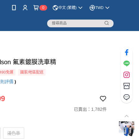
0
中文 (繁體)
TWD
llson 氟素鍍膜洗車精
490免運
國家/地區配送
7
則評價
)
99
已賣出：1,782件
淺色車