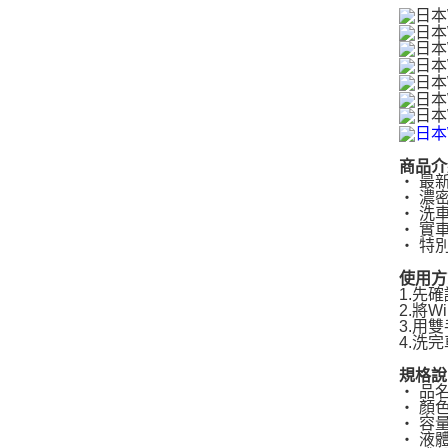
商品介
‧ 最
‧ 濃
‧ 洗
‧ 實
‧ 特
使用方
1.先
2.將
3.用
4.洗
規格說
‧ 品
‧ 顏
‧ 容量
‧ 液