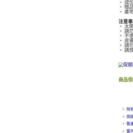
‧ 成
‧ 贈
‧ 產
注意事
‧ 太
‧ 請
‧ 不
‧ 皮
‧ 請
‧ 請
商品保
‧ 所
‧ 保
‧ 售
‧ 客