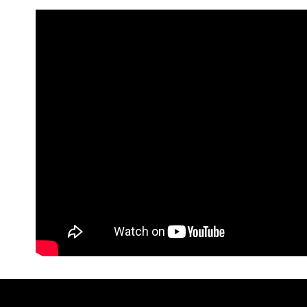
絡購買商品
先享後付
每筆NT$6
※ 交易是
是否繳費成
離島取貨加
付客戶支
每筆NT$5
【注意事
宅配(快速
１．透過由
交易，需
每筆NT$1
求債權轉
２．關於
宅配(外島)
https://aft
每筆NT$3
３．未成
「AFTE
付款後門
任。
４．使用「
免運費
即時審查
結果請求
國際宅配-
５．嚴禁
形，恩沛
動。