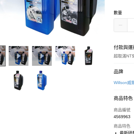
數量
付款與運
超取滿NT$
付款方式
品牌
信用卡一
Willson
信用卡分
商品特色
3 期 
商品編號
合作金
超商取貨
4569963
華南商
LINE Pay
上海商
商品特色
國泰世
最新研