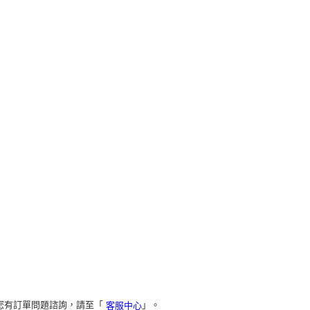
您有訂單問題諮詢，請至「
」。
客服中心