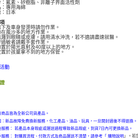
份：氟素、矽樹脂、非離子界面活性劑
品：專用海綿
地：日本
項
陽下及車身發燙時請勿作業。
勿在風沙多的地方作業。
慎濺到眼睛或皮膚，請用清水沖洗，若不適請盡速就醫。
膚過敏者請戴手套作業。
勿置於陽光直射及40度以上的地方。
放置於孩童拿不到的地方保管。
證
有商品皆為全新公司貨產品。
固：新品故障免費換新服務，化工產品、油品、玩具，一旦開封過後不得退換。
後服務： 若產品本身瑕疵或運送過程導致新品瑕疵，到貨7日內可更換新品。
」。若
戶服務： 對購買流程、付款方式及商品運送不清楚，請參考「
購物說明