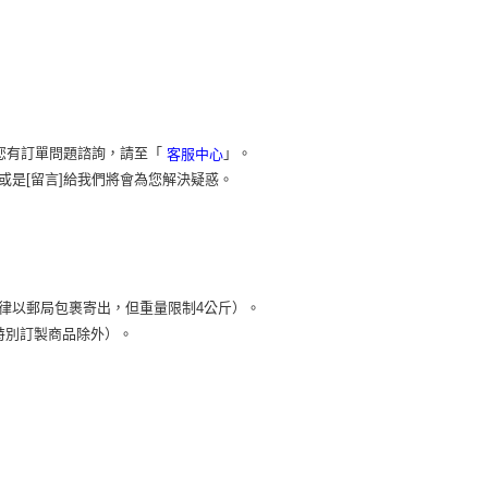
您有訂單問題諮詢，請至「
」。
客服中心
或是[留言]給我們將會為您解決疑惑。
）
律以郵局包裹寄出，但重量限制4公斤）。
特別訂製商品除外）。