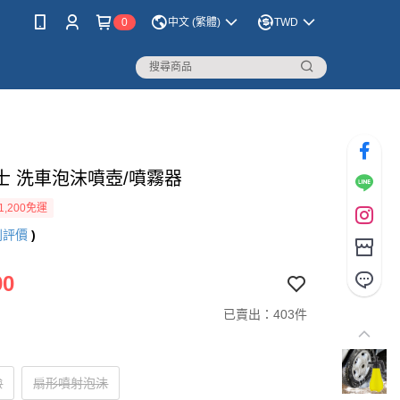
0
中文 (繁體)
TWD
士 洗車泡沫噴壺/噴霧器
1,200免運
則評價
)
90
已賣出：403件
鹼
扇形噴射泡沫