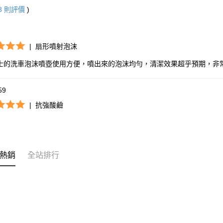
3
則評價
)
|
扇形噴射泡沫
士的洗車泡沫噴壺使用方便，噴出來的泡沫均勻，清潔效果超乎預期，非
59
|
抗強酸鹼
熱銷
全站排行