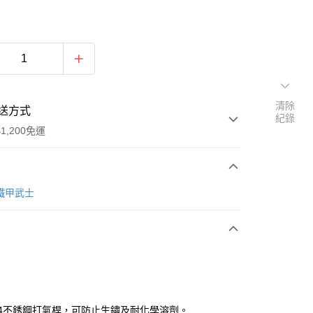
清除
送方式
紀錄
1,200免運
次付款
rd鐵甲武士
期付款
0 利率 每期
NT$163
21家銀行
庫商業銀行
第一商業銀行
業銀行
彰化商業銀行
業儲蓄銀行
台北富邦商業銀行
華商業銀行
兆豐國際商業銀行
04不銹鋼打氣桿，可防止生鏽及耐化學溶劑。