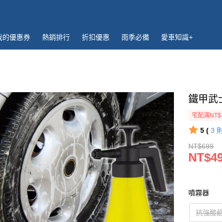
我的優惠券
熱銷排行
折扣優惠
雨季必備
愛車知識+
鐵甲武
宅配滿NT$
5 (
3
NT$699
NT$4
噴霧器
抗強酸