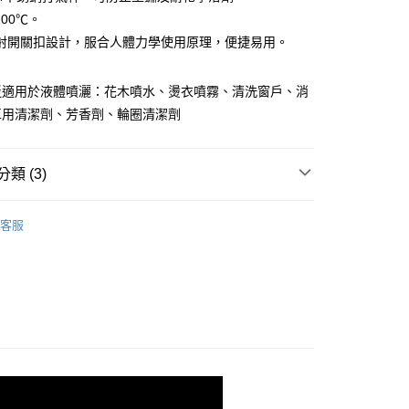
小企業銀行
台中商業銀行
100℃。
台灣）商業銀行
華泰商業銀行
射開關扣設計，服合人體力學使用原理，便捷易用。
業銀行
遠東國際商業銀行
業銀行
永豐商業銀行
y
業銀行
星展（台灣）商業銀行
泛適用於液體噴灑：花木噴水、燙衣噴霧、清洗窗戶、消
際商業銀行
中國信託商業銀行
享後付
車用清潔劑、芳香劑、輪圈清潔劑
天信用卡公司
FTEE先享後付」】
先享後付是「在收到商品之後才付款」的支付方式。 讓您購物簡單
類 (3)
心！
：不需註冊會員、不需綁卡、不需儲值。
美容
洗車/上蠟/清潔/工具
：只要手機號碼，簡訊認證，即可結帳。
客服
：先確認商品／服務後，再付款。
/清潔工具
洗車水管/水桶/工具
到貨)
EE先享後付」結帳流程】
VANGUARD 鐵甲武士
00，滿NT$1,200(含以上)免運費
方式選擇「AFTEE先享後付」後，將跳轉至「AFTEE先享後
頁面，進行簡訊認證並確認金額後，即可完成結帳。
成立數日內，您將收到繳費通知簡訊。
費通知簡訊後14天內，點擊此簡訊中的連結，可透過四大超商
00
網路銀行／等多元方式進行付款，方視為交易完成。
：結帳手續完成當下不需立刻繳費，但若您需要取消訂單，請聯
市自取
的店家。未經商家同意取消之訂單仍視為有效，需透過AFTEE
繳納相關費用。