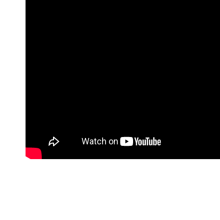
※ 交易是
是否繳費成
付客戶支
【注意事
１．透過由
交易，需
求債權轉
２．關於
https://aft
３．未成
「AFTE
任。
４．使用「
即時審查
結果請求
５．嚴禁
形，恩沛
動。