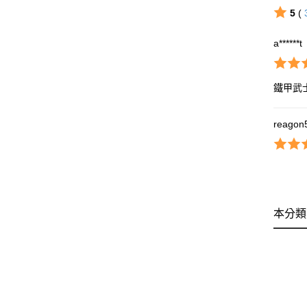
5
(
a******t
鐵甲武
reagon
本分類