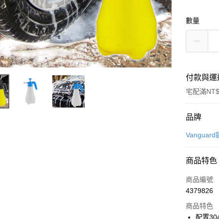
數量
付款與運
宅配滿NT$
付款方式
品牌
信用卡一
Vangua
信用卡分
商品特色
3 期 
商品編號
合作金
LINE Pay
4379826
華南商
Apple Pay
上海商
商品特色
國泰世
配置3