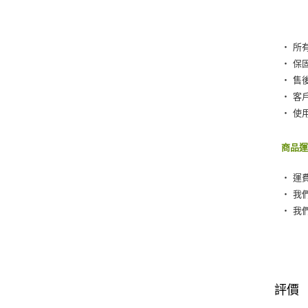
‧ 所
‧ 保
‧ 售
‧ 客
‧ 使
商品
‧ 運
‧ 我
‧ 我
評價