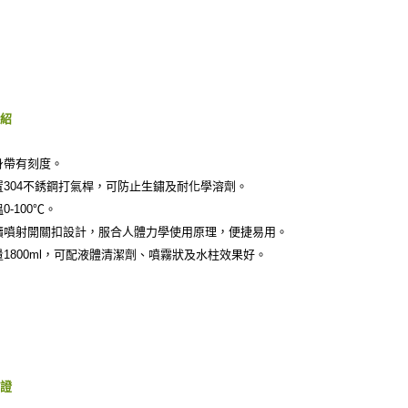
介紹
身帶有刻度。
置304不銹鋼打氣桿，可防止生鏽及耐化學溶劑。
0-100℃。
續噴射開關扣設計，服合人體力學使用原理，便捷易用。
量1800ml，可配液體清潔劑、噴霧狀及水柱效果好。
保證