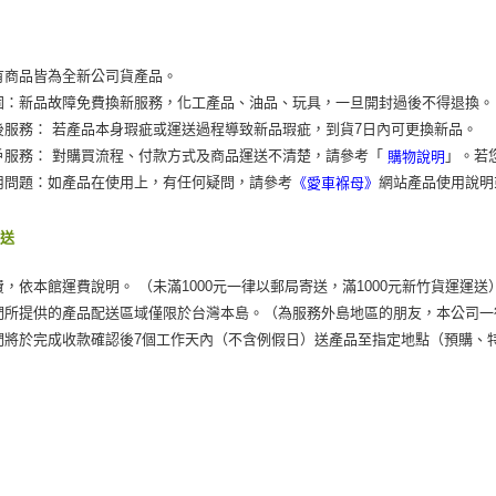
有商品皆為全新公司貨產品。
固：新品故障免費換新服務，化工產品、油品、玩具，一旦開封過後不得退換。
後服務： 若產品本身瑕疵或運送過程導致新品瑕疵，到貨7日內可更換新品。
戶服務： 對購買流程、付款方式及商品運送不清楚，請參考「
」。若
購物說明
用問題：如產品在使用上，有任何疑問，請參考
網站產品使用說明
《愛車褓母》
運送
費，依本館運費說明。 （未滿1000元一律以郵局寄送，滿1000元新竹貨運運送
們所提供的產品配送區域僅限於台灣本島。（為服務外島地區的朋友，本公司一
們將於完成收款確認後7個工作天內（不含例假日）送產品至指定地點（預購、