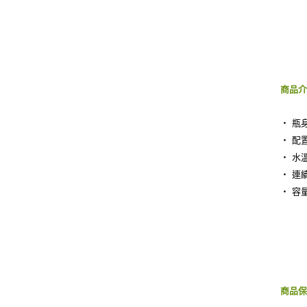
商品
‧ 瓶
‧ 配
‧ 水溫
‧ 連
‧ 容
商品