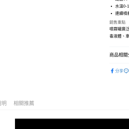
街口支付
臺灣中
水溫0-
匯豐（
悠遊付
連續噴
聯邦商
元大商
銷售重點
Google Pa
玉山商
噴霧罐廣
台新國
AFTEE先
毒液體、
台灣樂
相關說明
【關於「A
ATM付款
AFTEE
商品相關分
便利好安
１．簡單
汽車清潔
２．便利
運送方式
分享
３．安心
洗車/上蠟
宅配(快速
【「AFT
品牌館
每筆NT$1
１．於結帳
付」結帳
宅配(外島)
２．訂單
說明
相關推薦
３．收到繳
每筆NT$3
／ATM／
※ 請注意
付款後門
絡購買商品
先享後付
免運費