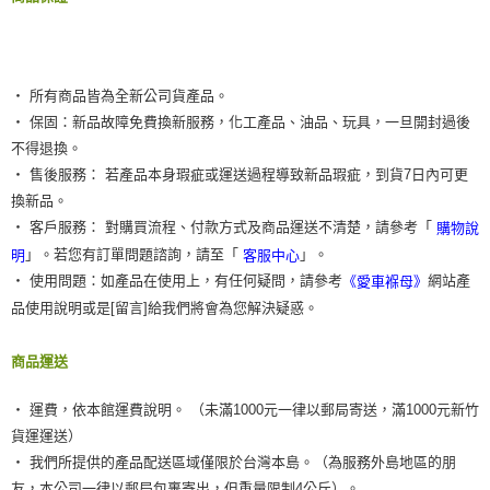
‧ 所有商品皆為全新公司貨產品。
‧ 保固：新品故障免費換新服務，化工產品、油品、玩具，一旦開封過後
不得退換。
‧ 售後服務： 若產品本身瑕疵或運送過程導致新品瑕疵，到貨7日內可更
換新品。
‧ 客戶服務： 對購買流程、付款方式及商品運送不清楚，請參考「
購物說
」。若您有訂單問題諮詢，請至「
」。
明
客服中心
‧ 使用問題：如產品在使用上，有任何疑問，請參考
網站產
《愛車褓母》
品使用說明或是[留言]給我們將會為您解決疑惑。
商品運送
‧ 運費，依本館運費說明。 （未滿1000元一律以郵局寄送，滿1000元新竹
貨運運送）
‧ 我們所提供的產品配送區域僅限於台灣本島。（為服務外島地區的朋
友，本公司一律以郵局包裹寄出，但重量限制4公斤）。