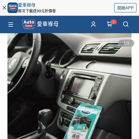
愛車褓母
開啟APP
首次下載送99元折價卷
0
1
/
3