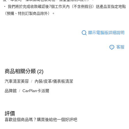
‧ 我們將於完成收款確認後7個工作天內（不含例假日）送產品至指定地點
（預購、特別訂製商品除外）。
顯示電腦版詳細說明
客服
商品相關分類 (2)
汽車清潔美容
內裝/皮革/儀表板清潔
品牌館
CarPlan卡派爾
評價
喜歡這個商品嗎？購買後給他一個好評吧