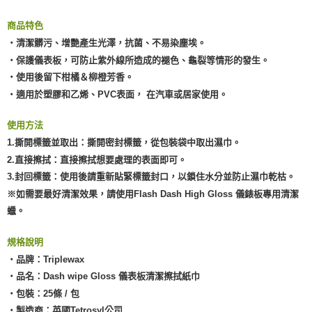
商品特色
‧清潔髒污、增艷產生光澤，抗菌、不易染塵埃。
‧保護儀表板，可防止紫外線所造成的褪色、龜裂等情形的發生。
‧使用後留下柑橘＆柳橙芳香。
‧適用於塑膠和乙烯、PVC表面， 在汽車或居家使用。
使用方法
1.撕開標籤並取出：撕開密封標籤，從包裝袋中取出濕巾。
2.直接擦拭：直接擦拭想要處理的表面即可。
3.封回標籤：使用後請重新貼緊標籤封口，以鎖住水分並防止濕巾乾枯。
※如需要最好清潔效果，請使用Flash Dash High Gloss 儀錶板專用清潔
蠟。
規格說明
‧品牌：Triplewax
‧品名：Dash wipe Gloss 儀表板清潔擦拭紙巾
‧包裝：25條 / 包
‧製造商：英國Tetrosyl公司