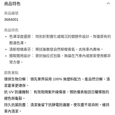
3 期 0 利率 每期
NT$43
21家銀行
商品特色
合作金庫商業銀行
第一商業銀行
超商取貨付款
商品編號
華南商業銀行
彰化商業銀行
3684001
LINE Pay
上海商業儲蓄銀行
台北富邦商業銀行
國泰世華商業銀行
兆豐國際商業銀行
商品特色
Apple Pay
臺灣中小企業銀行
台中商業銀行
色澤深度還原： 特別針對霧化或暗沉的塑膠件設計，恢復原有的
匯豐（台灣）商業銀行
華泰商業銀行
街口支付
飽滿色澤。
聯邦商業銀行
遠東國際商業銀行
元大商業銀行
永豐商業銀行
清新柑橘香芬： 擦拭後散發自然柳橙香氣，去除車內異味。
悠遊付
玉山商業銀行
星展（台灣）商業銀行
隨取隨用設計： 密封抽拉式包裝，無論在汽車內或居家使用都非
台新國際商業銀行
中國信託商業銀行
Google Pay
常方便。
台灣樂天信用卡公司
AFTEE先享後付
銷售重點
相關說明
環保生物分解： 領先業界採用 100% 無塑料配方，能自然分解，清
【關於「AFTEE先享後付」】
ATM付款
潔愛車更環保。
AFTEE先享後付是「在收到商品之後才付款」的支付方式。 讓您購物簡單
便利好安心！
抗 UV 防護機制： 有效阻隔紫外線傷害，預防儀表板因日曬導致的
１．簡單：不需註冊會員、不需綁卡、不需儲值。
運送方式
褪色與龜裂。
２．便利：只要手機號碼，簡訊認證，即可結帳。
持久抗菌防塵： 清潔後留下抗靜電防護層，使灰塵不易染附，維持
３．安心：先確認商品／服務後，再付款。
全家付款取貨
車內清潔。
每筆NT$60，滿NT$490(含以上)免運費
【「AFTEE先享後付」結帳流程】