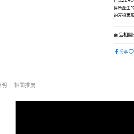
日本ZER
台灣樂
停所產生
AFTEE先
的衰退表
相關說明
【關於「A
ATM付款
AFTEE
便利好安
商品相關分
１．簡單
２．便利
汽車保養
運送方式
３．安心
分享
品牌館
全家付款
【「AFT
每筆NT$6
１．於結帳
付」結帳
付款後全
２．訂單
３．收到繳
說明
相關推薦
每筆NT$5
／ATM／
※ 請注意
離島取貨加
絡購買商品
先享後付
每筆NT$6
※ 交易是
是否繳費成
離島取貨加
付客戶支
每筆NT$5
【注意事