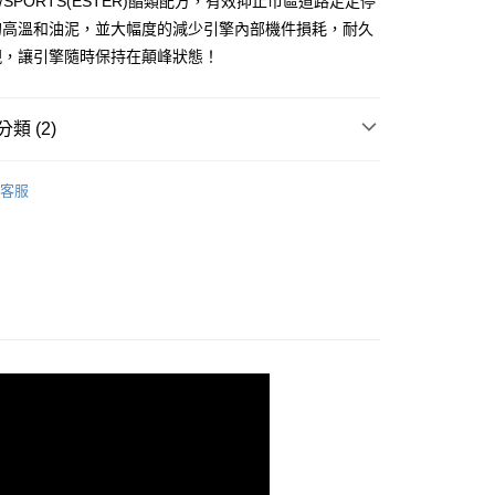
O/SPORTS(ESTER)酯類配方，有效抑止市區道路走走停
天信用卡公司
的高溫和油泥，並大幅度的減少引擎內部機件損耗，耐久
享後付
現，讓引擎隨時保持在顛峰狀態！
FTEE先享後付」】
先享後付是「在收到商品之後才付款」的支付方式。 讓您購物簡單
心！
類 (2)
：不需註冊會員、不需綁卡、不需儲值。
：只要手機號碼，簡訊認證，即可結帳。
油品
引擎機油
：先確認商品／服務後，再付款。
客服
ZERO 零 潤滑油
取貨
EE先享後付」結帳流程】
0，滿NT$490(含以上)免運費
方式選擇「AFTEE先享後付」後，將跳轉至「AFTEE先享後
頁面，進行簡訊認證並確認金額後，即可完成結帳。
家取貨
成立數日內，您將收到繳費通知簡訊。
費通知簡訊後14天內，點擊此簡訊中的連結，可透過四大超商
5，滿NT$490(含以上)免運費
網路銀行／等多元方式進行付款，方視為交易完成。
：結帳手續完成當下不需立刻繳費，但若您需要取消訂單，請聯
價40元
的店家。未經商家同意取消之訂單仍視為有效，需透過AFTEE
繳納相關費用。
0，滿NT$800(含以上)免運費
否成功請以「AFTEE先享後付 」之結帳頁面顯示為準，若有關於
功／繳費後需取消欲退款等相關疑問，請聯繫「AFTEE先享後
價40
援中心」
https://netprotections.freshdesk.com/support/home
5，滿NT$800(含以上)免運費
項】