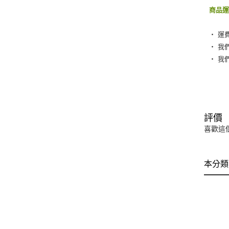
商品
‧ 運
‧ 我
‧ 我
評價
喜歡這
本分類