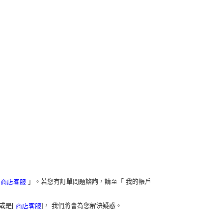
「
」。若您有訂單問題諮詢，請至「 我的帳戶
商店客服
或是[
]， 我們將會為您解決疑惑。
商店客服