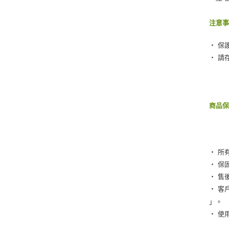
注意
‧ 保
‧ 請
商品
‧ 所
‧ 保
‧ 售
‧ 客
」。
‧ 使