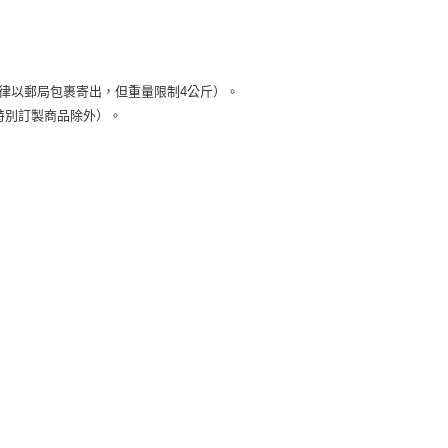
律以郵局包裹寄出，但重量限制4公斤）。
特別訂製商品除外）。