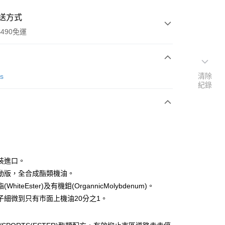
送方式
490免運
次付款
清除
ts
紀錄
期付款
0 利率 每期
NT$156
21家銀行
庫商業銀行
第一商業銀行
付款
業銀行
彰化商業銀行
業儲蓄銀行
台北富邦商業銀行
華商業銀行
兆豐國際商業銀行
裝進口。
小企業銀行
台中商業銀行
動版，全合成酯類機油。
台灣）商業銀行
華泰商業銀行
WhiteEster)及有機鉬(OrgannicMolybdenum)。
業銀行
遠東國際商業銀行
子細微到只有市面上機油20分之1。
業銀行
永豐商業銀行
業銀行
星展（台灣）商業銀行
際商業銀行
中國信託商業銀行
y