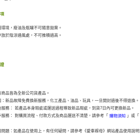
事項
護環境，廢油及瓶罐不可隨意拋棄。
存放於陰涼通風處，不可推積過高。
保證
有商品皆為全新公司貨產品。
固：新品故障免費換新服務，化工產品、油品、玩具，一旦開封過後不得退換。
後服務： 若產品本身瑕疵或運送過程導致新品瑕疵，到貨7日內可更換新品。
戶服務： 對購買流程、付款方式及商品運送不清楚，請參考「
」或
購物須知
用問題：如產品在使用上，有任何疑問，請參考《愛車褓母》網站產品使用說明