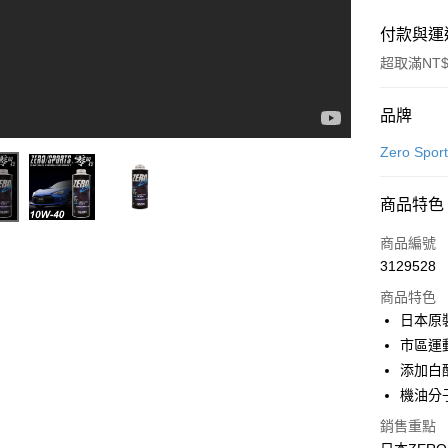
付款與運
超取滿NT$
付款方式
品牌
信用卡一
Zero Spor
信用卡分
商品特色
3 期 
商品編號
合作金
超商取貨
3129528
華南商
LINE Pay
上海商
商品特色
國泰世
日本原
Apple Pay
臺灣中
市區運
匯豐（
街口支付
添加白酯(
聯邦商
機油分
元大商
悠遊付
玉山商
銷售重點
台新國
Google Pa