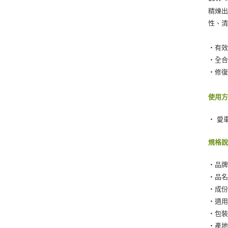
精煉
性、
‧有
‧全合
‧修
使用
‧ 愛
規格
‧品牌：
‧品名：
‧成份
‧適
‧包裝：
‧產