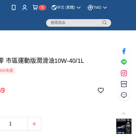
0
中文 (繁體)
TWD
 零 市區運動版潤滑油10W-40/1L
490免運
69