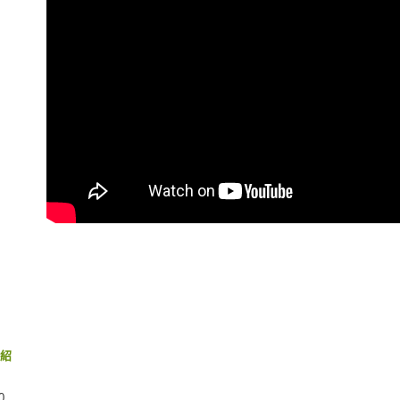
宅配(快速
１．透過由
交易，需
每筆NT$1
求債權轉
２．關於
宅配(外島)
https://aft
每筆NT$3
３．未成
「AFTE
付款後門
任。
４．使用「
免運費
即時審查
結果請求
５．嚴禁
形，恩沛
動。
介紹
0