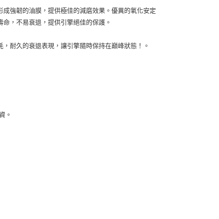
形成強韌的油膜，提供極佳的減磨效果。優異的氧化安定
壽命，不易衰退，提供引擎絕佳的保護。
耗，耐久的衰退表現，讓引擎隨時保持在巔峰狀態！。
資。