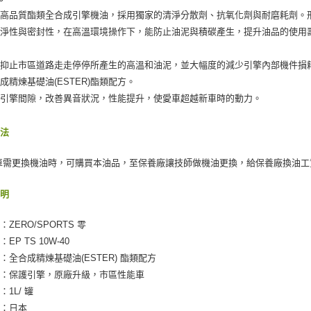
出高品質酯類全合成引擎機油，採用獨家的清淨分散劑、抗氧化劑與耐磨耗劑。
清淨性與密封性，在高溫環境操作下，能防止油泥與積碳產生，提升油品的使用
效抑止市區道路走走停停所產生的高溫和油泥，並大幅度的減少引擎內部機件損
成精煉基礎油(ESTER)酯類配方。
復引擎間隙，改善異音狀況，性能提升，使愛車超越新車時的動力。
方法
車需更換機油時，可購買本油品，至保養廠讓技師做機油更換，給保養廠換油工
說明
ZERO/SPORTS 零
EP TS 10W-40
：全合成精煉基礎油(ESTER) 酯類配方
用：保護引擎，原廠升級，市區性能車
1L/ 罐
地：日本