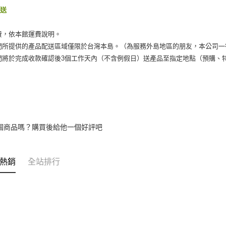
運送
費，依本館運費說明。
們所提供的產品配送區域僅限於台灣本島。（為服務外島地區的朋友，本公司一
們將於完成收款確認後3個工作天內（不含例假日）送產品至指定地點（預購、
個商品嗎？購買後給他一個好評吧
熱銷
全站排行