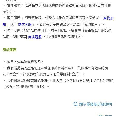
‧ 售後服務： 若產品本身瑕疵或運送過程導致新品瑕疵，到貨7日內可更
換新品。
‧ 客戶服務： 對購買流程、付款方式及商品運送不清楚，請參考「
購物須
」或「
」。若您有訂單問題諮詢，請至「 我的帳戶 」。
知
商店客服
‧ 使用問題：如產品在使用上，有任何疑問，請參考《愛車褓母》網站產
品使用說明或是[
]， 我們將會為您解決疑惑。
商店客服
商品運送
‧ 運費，依本館運費說明。
‧ 我們所提供的產品配送區域僅限於台灣本島。（為服務外島地區的朋
友，本公司一律以郵局包裹寄出，但重量限制4公斤）。
‧ 我們將於完成收款確認後3個工作天內（不含例假日）送產品至指定地點
（預購、特別訂製商品除外）。
顯示電腦版詳細說明