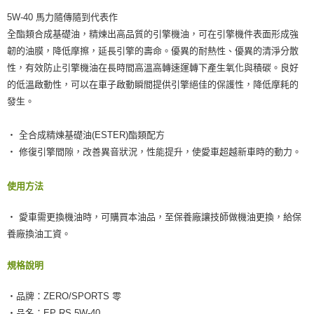
5W-40 馬力隨傳隨到代表作
全酯類合成基礎油，精煉出高品質的引擎機油，可在引擎機件表面形成強
韌的油膜，降低摩擦，延長引擎的壽命。優異的耐熱性、優異的清淨分散
性，有效防止引擎機油在長時間高溫高轉速運轉下產生氧化與積碳。良好
的低溫啟動性，可以在車子啟動瞬間提供引擎絕佳的保護性，降低摩耗的
發生。
‧ 全合成精煉基礎油(ESTER)酯類配方
‧ 修復引擎間隙，改善異音狀況，性能提升，使愛車超越新車時的動力。
使用方法
‧ 愛車需更換機油時，可購買本油品，至保養廠讓技師做機油更換，給保
養廠換油工資。
規格說明
‧品牌：ZERO/SPORTS 零
‧品名：EP RS 5W-40