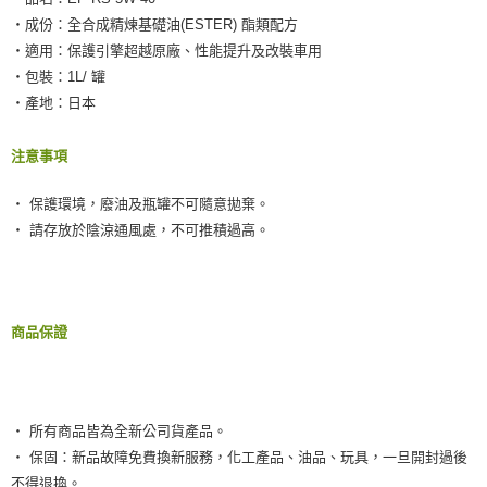
‧成份：全合成精煉基礎油(ESTER) 酯類配方
‧適用：保護引擎超越原廠、性能提升及改裝車用
‧包裝：1L/ 罐
‧產地：日本
注意事項
‧ 保護環境，廢油及瓶罐不可隨意拋棄。
‧ 請存放於陰涼通風處，不可推積過高。
商品保證
‧ 所有商品皆為全新公司貨產品。
‧ 保固：新品故障免費換新服務，化工產品、油品、玩具，一旦開封過後
不得退換。