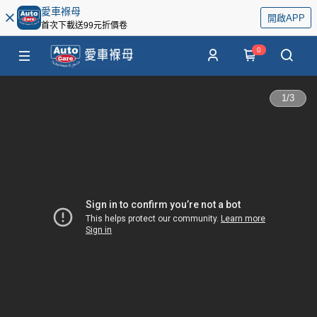
愛車褓母
開啟APP
首次下載送99元折價卷
0
1
/
3