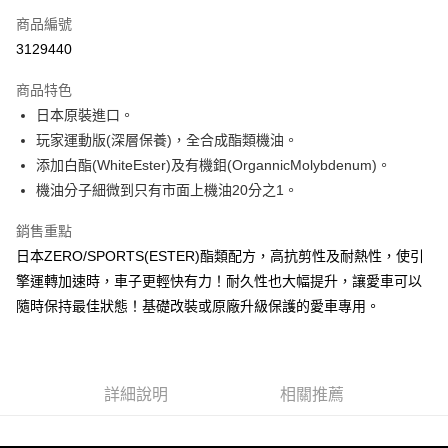
合作金庫商業銀行
第一商業銀行
超商取貨付款
商品編號
華南商業銀行
彰化商業銀行
3129440
LINE Pay
上海商業儲蓄銀行
台北富邦商業銀行
國泰世華商業銀行
兆豐國際商業銀行
商品特色
Apple Pay
臺灣中小企業銀行
台中商業銀行
日本原裝進口。
匯豐（台灣）商業銀行
華泰商業銀行
街口支付
玩家運動版(深層保養)，全合成酯類機油。
聯邦商業銀行
遠東國際商業銀行
元大商業銀行
永豐商業銀行
添加白酯(WhiteEster)及有機鉬(OrgannicMolybdenum)。
悠遊付
玉山商業銀行
星展（台灣）商業銀行
機油分子細微到只有市面上機油20分之1。
台新國際商業銀行
中國信託商業銀行
Google Pay
台灣樂天信用卡公司
銷售重點
AFTEE先享後付
日本ZERO/SPORTS(ESTER)酯類配方，高抗剪性及耐熱性，使引
相關說明
擎運轉加速時，車子更輕快有力！耐久性也大幅提升，讓愛車可以
【關於「AFTEE先享後付」】
ATM付款
隨時保持最佳狀態！基礎改裝或原廠升級保護的愛車專用。
AFTEE先享後付是「在收到商品之後才付款」的支付方式。 讓您購物簡單
便利好安心！
１．簡單：不需註冊會員、不需綁卡、不需儲值。
運送方式
２．便利：只要手機號碼，簡訊認證，即可結帳。
３．安心：先確認商品／服務後，再付款。
全家付款取貨
詳細說明
相關推薦
每筆NT$60，滿NT$490(含以上)免運費
【「AFTEE先享後付」結帳流程】
１．於結帳方式選擇「AFTEE先享後付」後，將跳轉至「AFTEE先享後付」