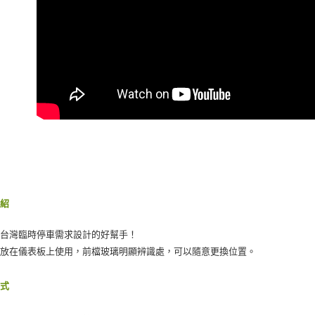
【注意事
宅配(快速
１．透過由
交易，需
每筆NT$1
求債權轉
２．關於
宅配(外島)
https://aft
每筆NT$3
３．未成
「AFTE
付款後門
任。
４．使用「
免運費
即時審查
結果請求
國際宅配-
５．嚴禁
形，恩沛
動。
介紹
為台灣臨時停車需求設計的好幫手！
接放在儀表板上使用，前檔玻璃明顯辨識處，可以隨意更換位置。
方式