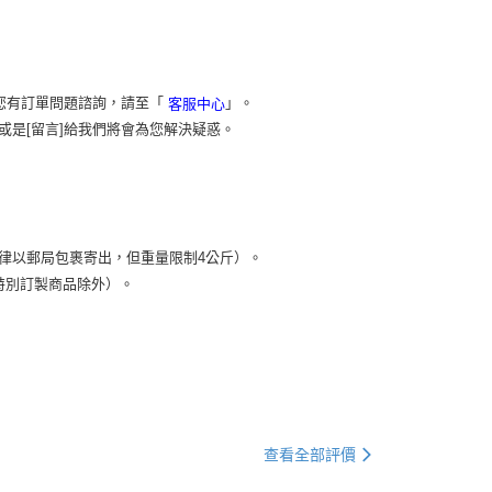
您有訂單問題諮詢，請至「
」。
客服中心
或是[留言]給我們將會為您解決疑惑。
）
律以郵局包裹寄出，但重量限制4公斤）。
特別訂製商品除外）。
查看全部評價