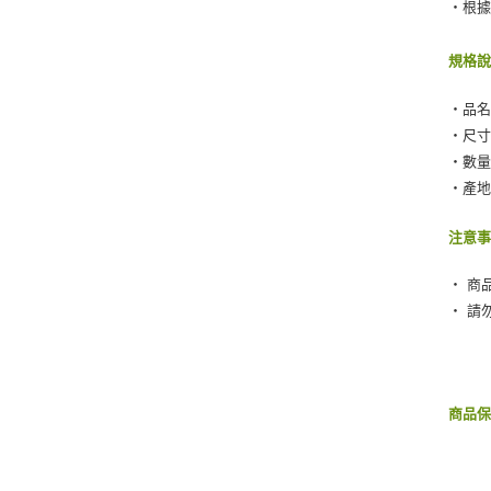
‧根
規格
‧品名
‧尺寸：
‧數量
‧產
注意
‧ 商
‧ 請
商品