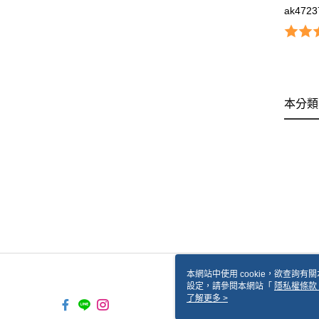
ak4723
本分類
本網站中使用 cookie，欲查詢有關
設定，請參閱本網站「
隱私權條款
使用 cookie。
了解更多 >