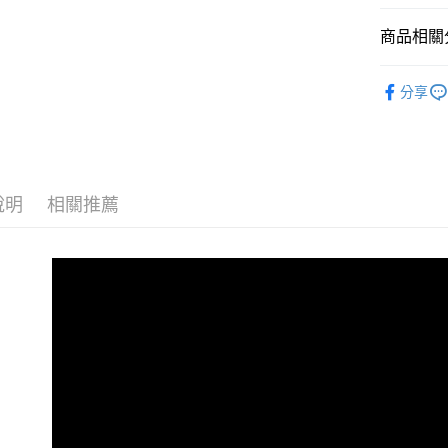
台新國
Google Pa
台灣樂
商品相關分
AFTEE先
汽車內部
相關說明
分享
【關於「A
品牌館
ATM付款
AFTEE
便利好安
１．簡單
２．便利
運送方式
３．安心
說明
相關推薦
全家付款
【「AFT
每筆NT$6
１．於結帳
付」結帳
付款後全
２．訂單
３．收到繳
每筆NT$5
／ATM／
※ 請注意
離島取貨加
絡購買商品
先享後付
每筆NT$6
※ 交易是
是否繳費成
離島取貨加
付客戶支
每筆NT$5