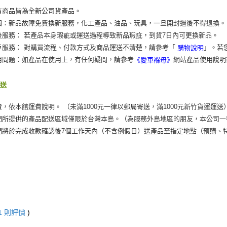
有商品皆為全新公司貨產品。
固：新品故障免費換新服務，化工產品、油品、玩具，一旦開封過後不得退換。
後服務： 若產品本身瑕疵或運送過程導致新品瑕疵，到貨7日內可更換新品。
戶服務： 對購買流程、付款方式及商品運送不清楚，請參考「
」。若
購物說明
用問題：如產品在使用上，有任何疑問，請參考
網站產品使用說明
《愛車褓母》
運送
費，依本館運費說明。 （未滿1000元一律以郵局寄送，滿1000元新竹貨運運送
們所提供的產品配送區域僅限於台灣本島。（為服務外島地區的朋友，本公司一
們將於完成收款確認後7個工作天內（不含例假日）送產品至指定地點（預購、
1
則評價
)