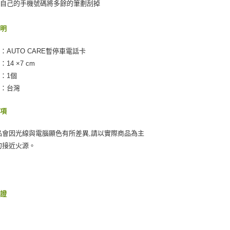
據自己的手機號碼將多餘的筆劃刮掉
說明
：AUTO CARE暫停車電話卡
14 ×7 cm
：1個
地：台灣
事項
品會因光線與電腦顯色有所差異,請以實際商品為主
勿接近火源。
保證