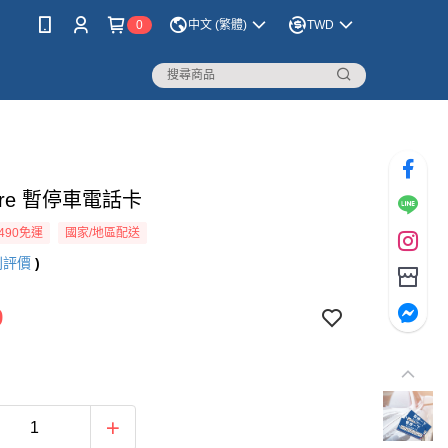
0
中文 (繁體)
TWD
Care 暫停車電話卡
490免運
國家/地區配送
則評價
)
9