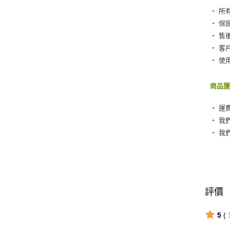
‧ 所
‧ 保
‧ 售
‧ 客
‧ 使
商品
‧ 運
‧ 我
‧ 我
評價
5
(