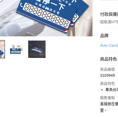
付款與運
超取滿NT$
付款方式
品牌
信用卡一
Auto Ca
信用卡分
商品特色
3 期 
商品編號
合作金
超商取貨
3103949
華南商
LINE Pay
上海商
商品特色
國泰世
專為台
Apple Pay
臺灣中
銷售重點
匯豐（
街口支付
直接放在
聯邦商
置。
元大商
悠遊付
玉山商