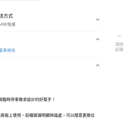
送方式
490免運
清除
紀錄
次付款
re愛車褓母
期付款
0 利率 每期
NT$6
21家銀行
庫商業銀行
第一商業銀行
付款
業銀行
彰化商業銀行
業儲蓄銀行
台北富邦商業銀行
華商業銀行
兆豐國際商業銀行
灣臨時停車需求設計的好幫手！
小企業銀行
台中商業銀行
台灣）商業銀行
華泰商業銀行
儀表板上使用，前檔玻璃明顯辨識處，可以隨意更換位
業銀行
遠東國際商業銀行
業銀行
永豐商業銀行
業銀行
星展（台灣）商業銀行