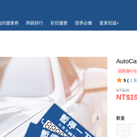
我的優惠券
熱銷排行
折扣優惠
雨季必備
愛車知識+
Auto
超取滿NT$
5 (
1
NT$39
NT$1
數量