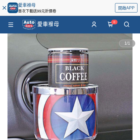
愛車褓母
開啟APP
首次下載送99元折價卷
0
1
/
1