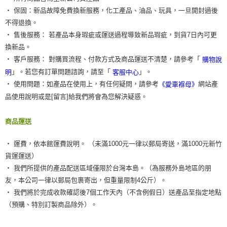
‧ 保固：新品故障免費換新服務，化工產品、油品、玩具，一旦開封過後
不得退換。
‧ 售後服務： 若產品本身瑕疵或運送過程導致新品瑕疵，到貨7日內可更
換新品。
‧ 客戶服務： 對購買流程、付款方式及商品運送不清楚，請參考「
購物說
」。若您有訂單問題諮詢，請至「
」。
明
客服中心
‧ 使用問題：如產品在使用上，有任何疑問，請參考
網站產
《愛車褓母》
品使用說明或是[留言]給我們將會為您解決疑惑。
商品運送
‧ 運費，依本館運費說明。 （未滿1000元一律以郵局寄送，滿1000元新竹
貨運運送）
‧ 我們所提供的產品配送區域僅限於台灣本島。（為服務外島地區的朋
友，本公司一律以郵局包裹寄出，但重量限制4公斤）。
‧ 我們將於完成收款確認後7個工作天內（不含例假日）送產品至指定地點
（預購、特別訂製商品除外）。