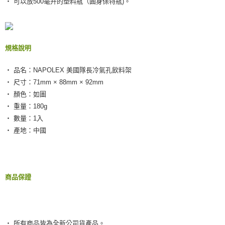
‧ 可以放500毫升的塑料瓶（圓身保特瓶)。
２．訂單成立數日內，您將收到繳費通知簡訊。
每筆NT$55，滿NT$490(含以上)免運費
３．收到繳費通知簡訊後14天內，點擊此簡訊中的連結，可透過四大超商／
ATM／網路銀行／等多元方式進行付款，方視為交易完成。
離島取貨加價40元
※ 請注意：結帳手續完成當下不需立刻繳費，但若您需要取消訂單，請聯絡
每筆NT$60，滿NT$800(含以上)免運費
購買商品的店家。未經商家同意取消之訂單仍視為有效，需透過AFTEE先享
後付繳納相關費用。
規格說明
離島取貨加價40
※ 交易是否成功請以「AFTEE先享後付 」之結帳頁面顯示為準，若有關於
是否繳費成功／繳費後需取消欲退款等相關疑問，請聯繫「AFTEE先享後付
每筆NT$55，滿NT$800(含以上)免運費
‧ 品名：NAPOLEX 美國隊長冷氣孔飲料架
客戶支援中心」
https://netprotections.freshdesk.com/support/home
‧ 尺寸：71mm × 88mm × 92mm
宅配(快速到貨)
【注意事項】
‧ 顏色：如圖
１．透過由恩沛科技股份有限公司提供之「AFTEE先享後付」服務完成之交
每筆NT$100，滿NT$1,200(含以上)免運費
‧ 重量：180g
易，需依本服務之必要範圍內提供個人資料，並將交易相關給付款項請求債
‧ 數量：1入
權轉讓予恩沛科技股份有限公司。
宅配(外島)
２．關於個人資料處理事宜，請瀏覽以下網址：
‧ 產地：中國
每筆NT$300
https://aftee.tw/terms/#terms3
３．未成年的使用者請事先徵得法定代理人或監護人之同意方可使用
付款後門市自取
「AFTEE先享後付」，若未經同意申辦者引起之損失，本公司不負相關責
任。
免運費
４．使用「AFTEE先享後付」時，將依據個別帳號之用戶狀況，依本公司即
商品保證
時審查核予不同之上限額度；若仍有額度不足之情形，本公司將視審查結果
國際宅配-直送海外
查看運費
請求用戶進行身份認證。
５．嚴禁一人註冊多個帳號或使用他人資訊註冊。若發現惡意使用之情形，
恩沛科技股份有限公司將有權停止該用戶之使用額度並採取法律行動。
‧ 所有商品皆為全新公司貨產品。