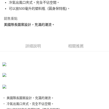
超商取貨付款
冷氣出風口夾式，完全不佔空間。
華南商業銀行
彰化商業銀行
可以放500毫升的塑料瓶（圓身保特瓶)。
LINE Pay
上海商業儲蓄銀行
台北富邦商業銀行
國泰世華商業銀行
兆豐國際商業銀行
Apple Pay
銷售重點
臺灣中小企業銀行
台中商業銀行
美國隊長圖案設計，充滿的潮流。
匯豐（台灣）商業銀行
華泰商業銀行
街口支付
聯邦商業銀行
遠東國際商業銀行
元大商業銀行
永豐商業銀行
悠遊付
玉山商業銀行
星展（台灣）商業銀行
台新國際商業銀行
中國信託商業銀行
Google Pay
詳細說明
相關推薦
台灣樂天信用卡公司
AFTEE先享後付
相關說明
【關於「AFTEE先享後付」】
ATM付款
AFTEE先享後付是「在收到商品之後才付款」的支付方式。 讓您購物簡單
便利好安心！
１．簡單：不需註冊會員、不需綁卡、不需儲值。
運送方式
２．便利：只要手機號碼，簡訊認證，即可結帳。
３．安心：先確認商品／服務後，再付款。
全家付款取貨
每筆NT$60，滿NT$490(含以上)免運費
【「AFTEE先享後付」結帳流程】
‧ 美國隊長圖案設計，充滿的潮流。
１．於結帳方式選擇「AFTEE先享後付」後，將跳轉至「AFTEE先享後付」
‧ 冷氣出風口夾式，完全不佔空間。
付款後全家取貨
結帳頁面，進行簡訊認證並確認金額後，即可完成結帳。