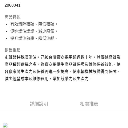
信用卡分期付款
2868041
3 期 0 利率 每期
NT$366
21家銀行
商品特色
合作金庫商業銀行
第一商業銀行
LINE Pay
有效清除積碳、降低積碳。
華南商業銀行
彰化商業銀行
促進燃油燃燒、減少廢氣。
Apple Pay
上海商業儲蓄銀行
台北富邦商業銀行
國泰世華商業銀行
兆豐國際商業銀行
提升燃油效率、降低油耗。
街口支付
臺灣中小企業銀行
台中商業銀行
銷售重點
匯豐（台灣）商業銀行
華泰商業銀行
悠遊付
聯邦商業銀行
遠東國際商業銀行
史班哲特殊潤滑油，己被台灣廠商採用超過數十年，其優越品質及
元大商業銀行
永豐商業銀行
Google Pay
產品種類選擇之多，為廠商提供生產品質保證及維修保養效能，使
玉山商業銀行
星展（台灣）商業銀行
各廠家將生產力及保養再進一步提高，使車輛機械設備得到保障，
台新國際商業銀行
中國信託商業銀行
AFTEE先享後付
減少經營成本及維修費用，增加競爭力及生產力。
台灣樂天信用卡公司
相關說明
【關於「AFTEE先享後付」】
ATM付款
AFTEE先享後付是「在收到商品之後才付款」的支付方式。 讓您購物簡單
便利好安心！
１．簡單：不需註冊會員、不需綁卡、不需儲值。
詳細說明
相關推薦
運送方式
２．便利：只要手機號碼，簡訊認證，即可結帳。
３．安心：先確認商品／服務後，再付款。
宅配(快速到貨)
每筆NT$100，滿NT$1,200(含以上)免運費
【「AFTEE先享後付」結帳流程】