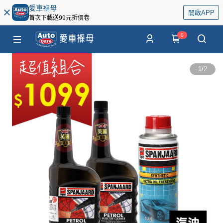
愛車褓母
開啟APP
首次下載送99元折價卷
0
1
/
2