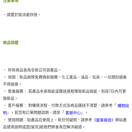
注意事項
‧請置於陰涼處存放。
商品保證
‧ 所有商品皆為全新公司貨產品。
‧ 保固：新品故障免費換新服務，化工產品、油品、玩具，一旦開封過後
不得退換。
‧ 售後服務： 若產品本身瑕疵或運送過程導致新品瑕疵，到貨7日內可更
換新品。
‧ 客戶服務： 對購買流程、付款方式及商品運送不清楚，請參考「
購物說
」。若您有訂單問題諮詢，請至「
」。
明
客服中心
‧ 使用問題：如產品在使用上，有任何疑問，請參考
網站產
《愛車褓母》
品使用說明或是[留言]給我們將會為您解決疑惑。