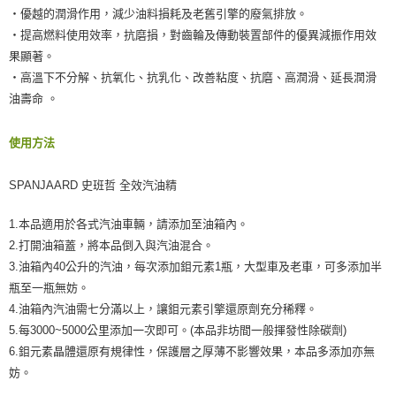
恩沛科技股份有限公司將有權停止該用戶之使用額度並採取法律行動。
‧優越的潤滑作用，減少油料損耗及老舊引擎的廢氣排放。
‧提高燃料使用效率，抗磨損，對齒輪及傳動裝置部件的優異減振作用效
果顯著。
‧高溫下不分解、抗氧化、抗乳化、改善粘度、抗磨、高潤滑、延長潤滑
油壽命 。
使用方法
SPANJAARD 史班哲 全效汽油精
1.本品適用於各式汽油車輛，請添加至油箱內。
2.打開油箱蓋，將本品倒入與汽油混合。
3.油箱內40公升的汽油，每次添加鉬元素1瓶，大型車及老車，可多添加半
瓶至一瓶無妨。
4.油箱內汽油需七分滿以上，讓鉬元素引擎還原劑充分稀釋。
5.每3000~5000公里添加一次即可。(本品非坊間一般揮發性除碳劑)
6.鉬元素晶體還原有規律性，保護層之厚薄不影響效果，本品多添加亦無
妨。