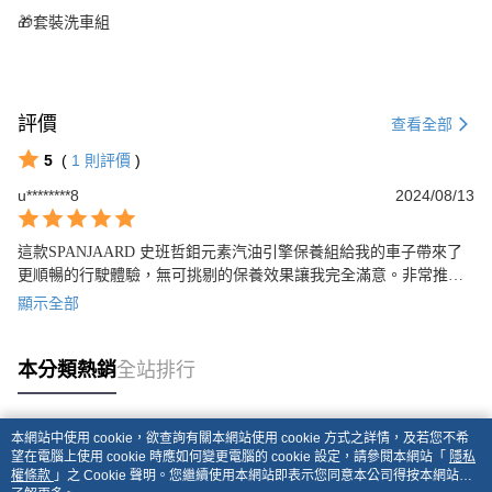
🎁套裝洗車組
評價
查看全部
5
(
1
則評價
)
u********8
2024/08/13
這款SPANJAARD 史班哲鉬元素汽油引擎保養組給我的車子帶來了
更順暢的行駛體驗，無可挑剔的保養效果讓我完全滿意。非常推
薦！
顯示全部
本分類熱銷
全站排行
本網站中使用 cookie，欲查詢有關本網站使用 cookie 方式之詳情，及若您不希
熱門標籤
望在電腦上使用 cookie 時應如何變更電腦的 cookie 設定，請參閱本網站「
隱私
權條款
」之 Cookie 聲明。您繼續使用本網站即表示您同意本公司得按本網站使