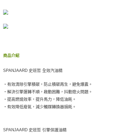
１．於結帳方式選擇「AFTEE先享後付」後，將跳轉至「AFTEE先享後付」
宅配(外島)
結帳頁面，進行簡訊認證並確認金額後，即可完成結帳。
２．訂單成立數日內，您將收到繳費通知簡訊。
每筆NT$300
３．收到繳費通知簡訊後14天內，點擊此簡訊中的連結，可透過四大超商／
ATM／網路銀行／等多元方式進行付款，方視為交易完成。
付款後門市自取
※ 請注意：結帳手續完成當下不需立刻繳費，但若您需要取消訂單，請聯絡
免運費
購買商品的店家。未經商家同意取消之訂單仍視為有效，需透過AFTEE先享
後付繳納相關費用。
※ 交易是否成功請以「AFTEE先享後付 」之結帳頁面顯示為準，若有關於
是否繳費成功／繳費後需取消欲退款等相關疑問，請聯繫「AFTEE先享後付
商品介紹
客戶支援中心」
https://netprotections.freshdesk.com/support/home
【注意事項】
SPANJAARD 史班哲 全效汽油精
１．透過由恩沛科技股份有限公司提供之「AFTEE先享後付」服務完成之交
易，需依本服務之必要範圍內提供個人資料，並將交易相關給付款項請求債
‧有效清除引擎積碳，防止積碳再生，避免爆震。
權轉讓予恩沛科技股份有限公司。
２．關於個人資料處理事宜，請瀏覽以下網址：
‧解決引擎運轉不順，啟動困難，抖動熄火問題。
https://aftee.tw/terms/#terms3
‧提高燃燒效率，提升馬力，降低油耗。
３．未成年的使用者請事先徵得法定代理人或監護人之同意方可使用
‧有效降低廢氣，減少觸媒轉換器損耗。
「AFTEE先享後付」，若未經同意申辦者引起之損失，本公司不負相關責
任。
４．使用「AFTEE先享後付」時，將依據個別帳號之用戶狀況，依本公司即
時審查核予不同之上限額度；若仍有額度不足之情形，本公司將視審查結果
SPANJAARD 史班哲 引擎保護油精
請求用戶進行身份認證。
５．嚴禁一人註冊多個帳號或使用他人資訊註冊。若發現惡意使用之情形，