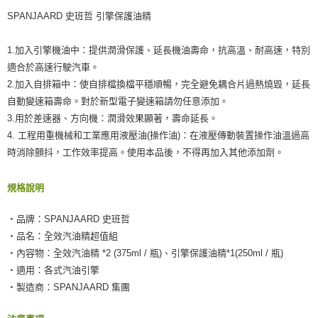
SPANJAARD 史班哲 引擎保護油精
1.加入引擎機油中：提供潤滑保護、延長機油壽命，抗高溫、耐高速，特別
適合於高速行駛汽車。
2.加入自排箱中：使自排檔換檔平穩順暢，完全避免耦合片過熱燒毀，延長
自動變速箱壽命。對於新型電子變速箱請勿任意添加。
3.用於差速器、方向機：潤滑效果顯著，壽命延長。
4. 工程用重機械和工業應用液壓油(操作油)：在液壓傳動裝置操作油溫過高
時消除顫抖，工作效率提高。使用本品後，不得再加入其他添加劑。
規格說明
‧品牌：SPANJAARD 史班哲
‧品名：全效汽油精超值組
‧內容物：全效汽油精 *2 (375ml / 瓶)、引擎保護油精*1(250ml / 瓶)
‧適用：各式汽油引擎
‧製造商：SPANJAARD 集團