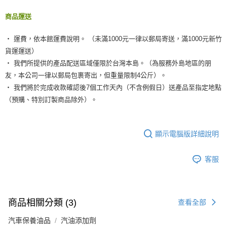
商品運送
‧ 運費，依本館運費說明。 （未滿1000元一律以郵局寄送，滿1000元新竹
貨運運送）
‧ 我們所提供的產品配送區域僅限於台灣本島。（為服務外島地區的朋
友，本公司一律以郵局包裹寄出，但重量限制4公斤）。
‧ 我們將於完成收款確認後7個工作天內（不含例假日）送產品至指定地點
（預購、特別訂製商品除外）。
顯示電腦版詳細說明
客服
商品相關分類 (3)
查看全部
汽車保養油品
汽油添加劑