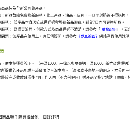
有商品皆為全新公司貨產品。
固：新品故障免費換新服務，化工產品、油品、玩具，一旦開封過後不得退換。
後服務： 若產品本身瑕疵或運送過程導致新品瑕疵，到貨7日內可更換新品。
戶服務： 對購買流程、付款方式及商品運送不清楚，請參考「
」。若
購物說明
用問題：如產品在使用上，有任何疑問，請參考
網站產品使用說明
《愛車褓母》
運送
費，依本館運費說明。 （未滿1000元一律以郵局寄送，滿1000元新竹貨運運送
們所提供的產品配送區域僅限於台灣本島。（為服務外島地區的朋友，本公司一
們將於完成收款確認後7個工作天內（不含例假日）送產品至指定地點（預購、
個商品嗎？購買後給他一個好評吧