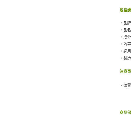
規格
‧品牌
‧品
‧成
‧內容物
‧適
‧製造
注意
‧請
商品