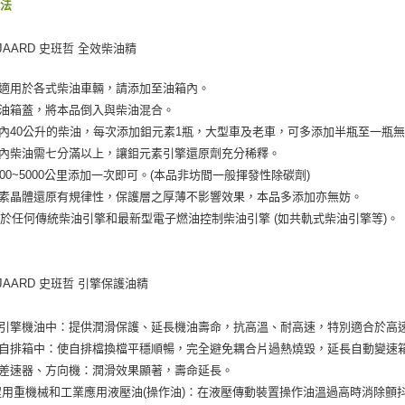
方法
NJAARD 史班哲 全效柴油精
品適用於各式柴油車輛，請添加至油箱內。
開油箱蓋，將本品倒入與柴油混合。
箱內40公升的柴油，每次添加鉬元素1瓶，大型車及老車，可多添加半瓶至一瓶
箱內柴油需七分滿以上，讓鉬元素引擎還原劑充分稀釋。
3000~5000公里添加一次即可。(本品非坊間一般揮發性除碳劑)
元素晶體還原有規律性，保護層之厚薄不影響效果，本品多添加亦無妨。
於任何傳統柴油引擎和最新型電子燃油控制柴油引擎 (如共軌式柴油引擎等)。
NJAARD 史班哲 引擎保護油精
入引擎機油中：提供潤滑保護、延長機油壽命，抗高溫、耐高速，特別適合於高
入自排箱中：使自排檔換檔平穩順暢，完全避免耦合片過熱燒毀，延長自動變速
於差速器、方向機：潤滑效果顯著，壽命延長。
工程用重機械和工業應用液壓油(操作油)：在液壓傳動裝置操作油溫過高時消除