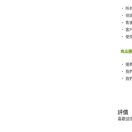
‧ 所
‧ 保
‧ 售
‧ 客
‧ 使
商品
‧ 運
‧ 我
‧ 我
評價
喜歡這