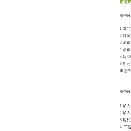
使用
SPA
1.本
2.打
3.油
4.油
5.每
6.鉬
※適合
SPA
1.加
2.加
3.用
4. 