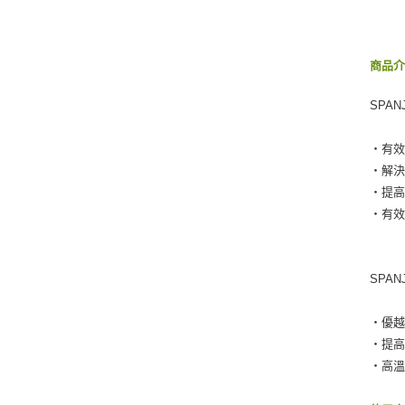
商品
SPA
‧有
‧解
‧提
‧有
SPA
‧優
‧提
‧高溫