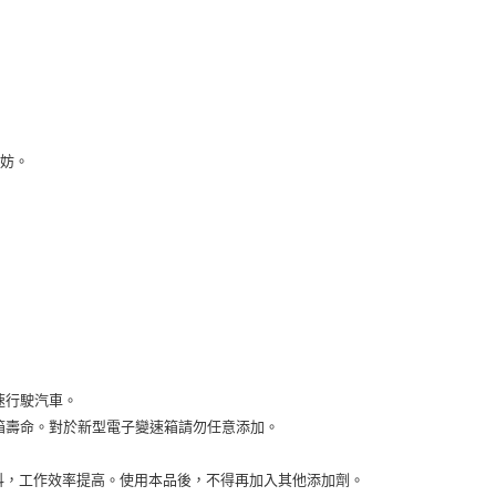
無妨。
速行駛汽車。
箱壽命。對於新型電子變速箱請勿任意添加。
顫抖，工作效率提高。使用本品後，不得再加入其他添加劑。