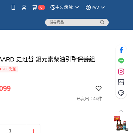
0
中文 (繁體)
TWD
JAARD 史班哲 鉬元素柴油引擎保養組
1,200免運
099
已賣出：44件