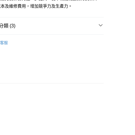
業銀行
永豐商業銀行
y
成本及維修費用，增加競爭力及生產力。
業銀行
星展（台灣）商業銀行
際商業銀行
中國信託商業銀行
享後付
天信用卡公司
類 (3)
FTEE先享後付」】
先享後付是「在收到商品之後才付款」的支付方式。 讓您購物簡單
油品
柴油添加劑
心！
客服
：不需註冊會員、不需綁卡、不需儲值。
車組
：只要手機號碼，簡訊認證，即可結帳。
：先確認商品／服務後，再付款。
SPANJAARD 史班哲
到貨)
EE先享後付」結帳流程】
00，滿NT$1,200(含以上)免運費
方式選擇「AFTEE先享後付」後，將跳轉至「AFTEE先享後
頁面，進行簡訊認證並確認金額後，即可完成結帳。
成立數日內，您將收到繳費通知簡訊。
費通知簡訊後14天內，點擊此簡訊中的連結，可透過四大超商
00
網路銀行／等多元方式進行付款，方視為交易完成。
：結帳手續完成當下不需立刻繳費，但若您需要取消訂單，請聯
市自取
的店家。未經商家同意取消之訂單仍視為有效，需透過AFTEE
繳納相關費用。
否成功請以「AFTEE先享後付 」之結帳頁面顯示為準，若有關於
功／繳費後需取消欲退款等相關疑問，請聯繫「AFTEE先享後
援中心」
https://netprotections.freshdesk.com/support/home