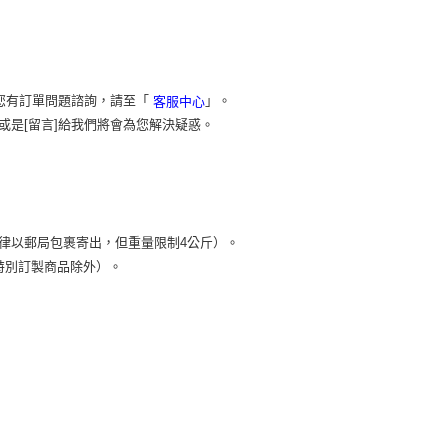
您有訂單問題諮詢，請至「
」。
客服中心
或是[留言]給我們將會為您解決疑惑。
）
律以郵局包裹寄出，但重量限制4公斤）。
特別訂製商品除外）。