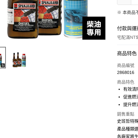
※ 本商品
付款與運
宅配滿NT$
付款方式
商品特色
信用卡一
商品編號
2868016
信用卡分
商品特色
3 期 
有效清
合作金
促進燃
LINE Pay
華南商
提升燃
Apple Pay
上海商
銷售重點
國泰世
街口支付
史班哲特
臺灣中
匯豐（
產品種類
悠遊付
聯邦商
各廠家將