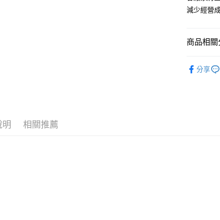
元大商
Google Pa
減少經營
玉山商
台新國
AFTEE先
台灣樂
相關說明
商品相關分
【關於「A
ATM付款
AFTEE
汽車保養
便利好安
分享
１．簡單
🎁套裝洗
２．便利
運送方式
３．安心
品牌館
宅配(快速
【「AFT
每筆NT$1
１．於結帳
說明
相關推薦
付」結帳
宅配(外島)
２．訂單
３．收到繳
每筆NT$3
／ATM／
※ 請注意
付款後門
絡購買商品
先享後付
免運費
※ 交易是
是否繳費成
付客戶支