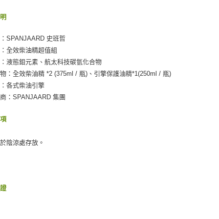
說明
：SPANJAARD 史班哲
名：全效柴油精超值組
分：液態鉬元素、航太科技碳氫化合物
：全效柴油精 *2 (375ml / 瓶)、引擎保護油精*1(250ml / 瓶)
用：各式柴油引擎
商：SPANJAARD 集團
事項
置於陰涼處存放。
保證