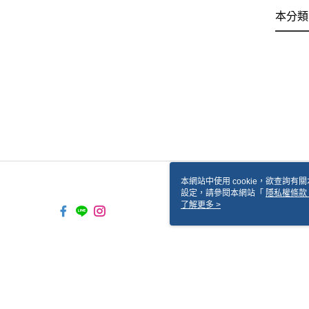
本分類
本網站中使用 cookie，欲查詢有關
設定，請參閱本網站「
隱私權條款
使用 cookie。
了解更多 >