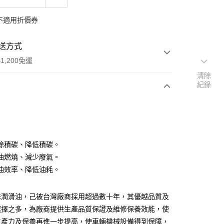
不適用折價券
送方式
1,200免運
清除
紀錄
次付款
期付款
0 利率 每期
NT$366
21家銀行
除積碳、降低積碳。
庫商業銀行
第一商業銀行
油燃燒、減少廢氣。
業銀行
彰化商業銀行
油效率、降低油耗。
業儲蓄銀行
台北富邦商業銀行
華商業銀行
兆豐國際商業銀行
殊潤滑油，己被台灣廠商採用超過數十年，其優越品質及
小企業銀行
台中商業銀行
台灣）商業銀行
華泰商業銀行
選擇之多，為廠商提供生產品質保證及維修保養效能，使
業銀行
遠東國際商業銀行
生產力及保養再進一步提高，使車輛機械設備得到保障，