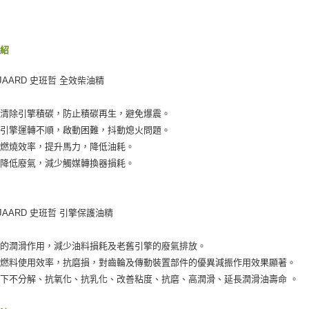
【注意事
１．透過由
交易，需
求債權轉
介紹
２．關於
https://aft
３．未成
NJAARD 史班哲 全效柴油精
「AFTE
任。
效清除引擎積碳，防止積碳再生，避免爆震。
４．使用「
即時審查
決引擎運轉不順，啟動困難，抖動熄火問題。
結果請求
高燃燒效率，提升馬力，降低油耗。
５．嚴禁
效降低廢氣，減少觸媒轉換器損耗。
形，恩沛
動。
NJAARD 史班哲 引擎保護油精
越的潤滑作用，減少油料損耗及老舊引擎的廢氣排放。
高燃料使用效率，抗磨損，對齒輪及傳動裝置部件的優異減振作用效果顯著。
下不分解、抗氧化、抗乳化、改善粘度、抗磨、高潤滑、延長潤滑油壽命 。