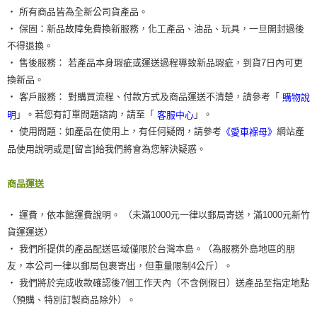
‧ 所有商品皆為全新公司貨產品。
‧ 保固：新品故障免費換新服務，化工產品、油品、玩具，一旦開封過後
不得退換。
‧ 售後服務： 若產品本身瑕疵或運送過程導致新品瑕疵，到貨7日內可更
換新品。
‧ 客戶服務： 對購買流程、付款方式及商品運送不清楚，請參考「
購物說
」。若您有訂單問題諮詢，請至「
」。
明
客服中心
‧ 使用問題：如產品在使用上，有任何疑問，請參考
網站產
《愛車褓母》
品使用說明或是[留言]給我們將會為您解決疑惑。
商品運送
‧ 運費，依本館運費說明。 （未滿1000元一律以郵局寄送，滿1000元新竹
貨運運送）
‧ 我們所提供的產品配送區域僅限於台灣本島。（為服務外島地區的朋
友，本公司一律以郵局包裹寄出，但重量限制4公斤）。
‧ 我們將於完成收款確認後7個工作天內（不含例假日）送產品至指定地點
（預購、特別訂製商品除外）。