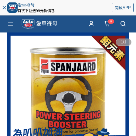
愛車褓母
開啟APP
首次下載送99元折價卷
0
1
/
1