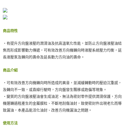
ATM／網路銀行／等多元方式進行付款，方視為交易完成。
付款後門市自取
※ 請注意：結帳手續完成當下不需立刻繳費，但若您需要取消訂單，請聯絡
免運費
購買商品的店家。未經商家同意取消之訂單仍視為有效，需透過AFTEE先享
後付繳納相關費用。
※ 交易是否成功請以「AFTEE先享後付 」之結帳頁面顯示為準，若有關於
是否繳費成功／繳費後需取消欲退款等相關疑問，請聯繫「AFTEE先享後付
商品特性
客戶支援中心」
https://netprotections.freshdesk.com/support/home
【注意事項】
‧有提升方向盤液壓的潤滑油及抗高溫氧化性能，並防止方向盤液壓油結
１．透過由恩沛科技股份有限公司提供之「AFTEE先享後付」服務完成之交
焦而形成影響動力傳遞，可有效改善方向機轉向時液壓系統壓力均衡，延
易，需依本服務之必要範圍內提供個人資料，並將交易相關給付款項請求債
長液壓泵及轉向的壽命及延長動力方向油的壽命。
權轉讓予恩沛科技股份有限公司。
２．關於個人資料處理事宜，請瀏覽以下網址：
https://aftee.tw/terms/#terms3
商品介紹
３．未成年的使用者請事先徵得法定代理人或監護人之同意方可使用
「AFTEE先享後付」，若未經同意申辦者引起之損失，本公司不負相關責
‧可有效改善方向機轉向時所造成的異音，並減緩轉動時的壓迫沉重感，
任。
４．使用「AFTEE先享後付」時，將依據個別帳號之用戶狀況，依本公司即
及轉向不一致，或直線行駛時，方向盤發生飄移或跑偏等現象。
時審查核予不同之上限額度；若仍有額度不足之情形，本公司將視審查結果
‧變質的方向盤液壓油會生成油泥、無法為密封零件提供潤滑保護，方向
請求用戶進行身份認證。
機運轉過程產生的金屬膜粒、不斷地刮傷油封，致使密封件出現老化而導
５．嚴禁一人註冊多個帳號或使用他人資訊註冊。若發現惡意使用之情形，
恩沛科技股份有限公司將有權停止該用戶之使用額度並採取法律行動。
致漏油，本產品能活化油封、改善方向機漏油之問題。
使用方法