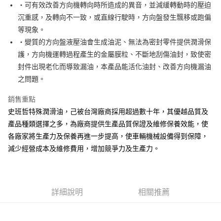
LINE Pay
‧可有效改善方向機轉向時所造成的異音，並減緩轉動時的壓迫
華南商業銀行
彰化商業銀行
沉重感，及轉向不一致，或直線行駛時，方向盤發生飄移或跑偏
Apple Pay
上海商業儲蓄銀行
台北富邦商業銀行
國泰世華商業銀行
兆豐國際商業銀行
等現象。
街口支付
臺灣中小企業銀行
台中商業銀行
‧變質的方向盤液壓油會生成油泥、無法為密封零件提供潤滑保
匯豐（台灣）商業銀行
華泰商業銀行
護，方向機運轉過程產生的金屬膜粒、不斷地刮傷油封，致使密
悠遊付
聯邦商業銀行
遠東國際商業銀行
封件出現老化而導致漏油，本產品能活化油封、改善方向機漏油
元大商業銀行
永豐商業銀行
Google Pay
之問題。
玉山商業銀行
星展（台灣）商業銀行
台新國際商業銀行
中國信託商業銀行
AFTEE先享後付
銷售重點
台灣樂天信用卡公司
相關說明
史班哲特殊潤滑油，己被台灣廠商採用超過數十年，其優越品質及
【關於「AFTEE先享後付」】
ATM付款
產品種類選擇之多，為廠商提供生產品質保證及維修保養效能，使
AFTEE先享後付是「在收到商品之後才付款」的支付方式。 讓您購物簡單
便利好安心！
各廠家將生產力及保養再進一步提高，使車輛機械設備得到保障，
１．簡單：不需註冊會員、不需綁卡、不需儲值。
運送方式
減少經營成本及維修費用，增加競爭力及生產力。
２．便利：只要手機號碼，簡訊認證，即可結帳。
３．安心：先確認商品／服務後，再付款。
宅配(快速到貨)
每筆NT$100，滿NT$1,200(含以上)免運費
【「AFTEE先享後付」結帳流程】
１．於結帳方式選擇「AFTEE先享後付」後，將跳轉至「AFTEE先享後付」
詳細說明
相關推薦
宅配(外島)
結帳頁面，進行簡訊認證並確認金額後，即可完成結帳。
２．訂單成立數日內，您將收到繳費通知簡訊。
每筆NT$300
３．收到繳費通知簡訊後14天內，點擊此簡訊中的連結，可透過四大超商／